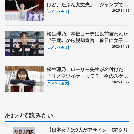
けど、たぶん大丈夫」 ジャンプでパ
ンクしたり、転んだりとかなくて良か
2025.11.22
コメント全文
った 【GP第6戦フィンランディア杯
女子SP】
松生理乃、本郷コーチに以前言われた
〝子鹿〟から脱却宣言 前日に女子4
人で散策するなどリラックス「存在感
2025.11.21
コメント全文
出したい」 【GP第6戦フィンランデ
ィア杯公式練習】
松生理乃、ローリー先生が名付けた
「リノマツイケ」って？ 今のスケー
ティングに迫力や強さとかプラスした
2025.10.27
コメント全文
い 【GP中国杯一夜明け】
あわせて読みたい
【日本女子は9人がアサイン GPシリ