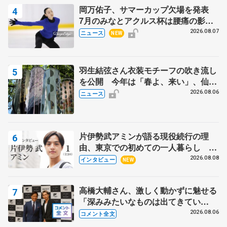
岡万佑子、サマーカップ欠場を発表
7月のみなとアクルス杯は腰痛の影響
で
2026.08.07
ニュース
NEW
羽生結弦さん衣装モチーフの吹き流し
を公開 今年は「春よ、来い」、仙台
の瑞鳳殿
2026.08.06
ニュース
片伊勢武アミンが語る現役続行の理
由、東京での初めての一人暮らし 注
目スケーターの「今」に迫る
2026.08.08
インタビュー
NEW
高橋大輔さん、激しく動かずに魅せる
「深みみたいなものは出てきてい
る？」 〝兄さん〟と慕うレジェンド
2026.08.06
コメント全文
野村忠宏さんと和気あいあい