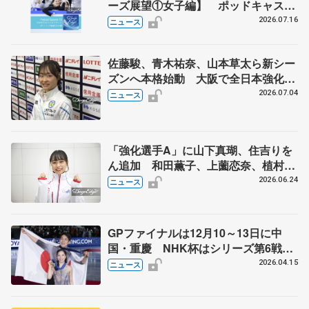
ーズ展望①女子編】 ポッドキャスト
#72を配信
2026.07.16
ニュース
佐藤駿、青木祐奈、山本草太ら新シー
ズンへ本格始動 大阪で全日本強化合
宿 シニアデビューの島田麻央らも
2026.07.04
ニュース
「強化選手A」に山下真瑚、住吉りを
ん追加 和田薫子、上薗恋奈、植村駿
は「強化選手B」
2026.06.24
ニュース
GPファイナルは12月10～13日に中
国・重慶 NHK杯はシリーズ第6戦、
11月27～29日に東京 2026～27年シ
2026.04.15
ニュース
ーズン、国際スケート連盟発表