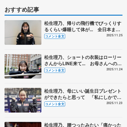
おすすめ記事
松生理乃、帰りの飛行機でびっくりす
るくらい爆睡して体が... 全日本まで
取りこぼし多いレベル、回転不足の見
2025.11.25
コメント全文
直し強化したい 【GP第6戦フィンラ
ンディア杯帰国】
松生理乃、ショートの衣装はローリー
さんからLINE来て... お母さんへのお
土産探しでスタバ、ムーミン、マリメ
2025.11.24
コメント全文
ッコに 【GP第6戦フィンランディア
杯一夜明け】
松生理乃、母にいい誕生日プレゼント
ができたらと思って 「私にしかでき
ない滑りがあるよ」って励ましてくれ
2025.11.23
コメント全文
る 【GP第6戦フィンランディア杯女
子フリー】
松生理乃、腰つったみたい「痛かった