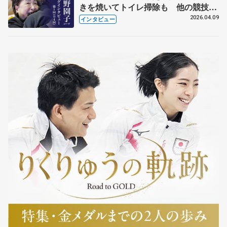
きを焼いてトイレ掃除も 他の競技に
も通用するという坂本花織の筋肉
2026.04.09
インタビュー