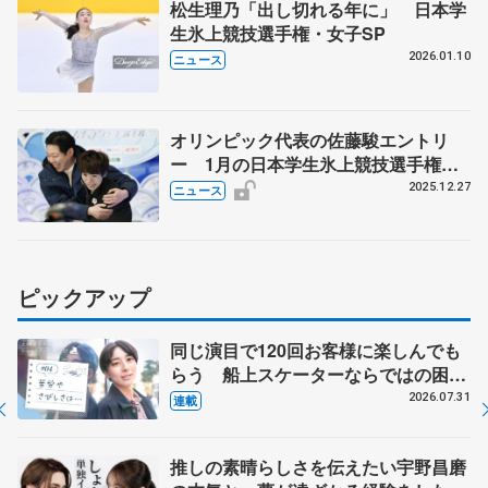
松生理乃「出し切れる年に」 日本学
生氷上競技選手権・女子SP
2026.01.10
ニュース
オリンピック代表の佐藤駿エントリ
ー 1月の日本学生氷上競技選手権
女子は住吉りをん、今季限りで引退の
2025.12.27
ニュース
江川マリアら
ピックアップ
同じ演目で120回お客様に楽しんでも
らう 船上スケーターならではの困難
とは 影響あったPIW前キャプテン松
2026.07.31
連載
永さんの存在
推しの素晴らしさを伝えたい宇野昌磨