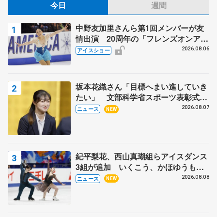
今日
週間
中野友加里さんら第1回メンバーが友
情出演 20周年の「フレンズオンアイ
ス」 宮本賢二さん、有川梨絵さん、
2026.08.06
アイスショー
田村岳斗さんも
坂本花織さん「目標へまい進していき
たい」 文部科学省スポーツ表彰式で
代表謝辞
2026.08.07
ニュース
NEW
紀平梨花、西山真瑚組らアイスダンス
3組が追加 いくこう、かほゆうも、
木下グループ杯
2026.08.08
ニュース
NEW