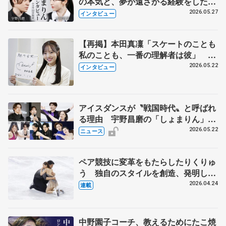
の本気と、夢が遠ざかる経験をした本
田真凜の覚悟
2026.05.27
インタビュー
【再掲】本田真凜「スケートのことも
私のことも、一番の理解者は彼」 引
退時の単独インタビューで語った競技
2026.05.22
インタビュー
人生や家族、恋人、これからの夢…
アイスダンスが〝戦国時代〟と呼ばれ
る理由 宇野昌磨の「しょまりん」ら
実力者が相次いで参戦 国内の競争激
2026.05.22
ニュース
化
ペア競技に変革をもたらしたりくりゅ
う 独自のスタイルを創造、発明した
【引退発表後②】
2026.04.24
連載
中野園子コーチ、教えるためにたこ焼