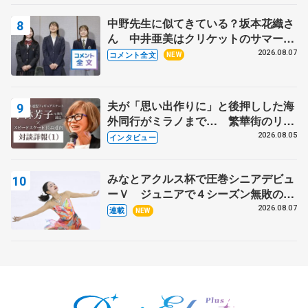
中野先生に似てきている？坂本花織さ
ん 中井亜美はクリケットのサマーキ
ャンプに 島田麻央はたくさん試合に
2026.08.07
コメント全文
NEW
出て国際大会へ【文部科学省スポーツ
表彰式】
夫が「思い出作りに」と後押しした海
外同行がミラノまで… 繁華街のリン
クでは不良のお兄さんも味方に 小林
2026.08.05
インタビュー
芳子さんが振り返るスケート人生
みなとアクルス杯で圧巻シニアデビュ
ーＶ ジュニアで４シーズン無敗の島
田麻央
2026.08.07
連載
NEW