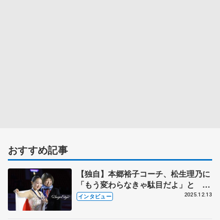
おすすめ記事
【独自】本郷裕子コーチ、松生理乃に
「もう変わらなきゃ駄目だよ」と 持
ち上げたり厳しく言ったり「理乃ちゃ
2025.12.13
インタビュー
んの扱い方分かってきた」 【単独イ
ンタビュー・3回続きの（下）】