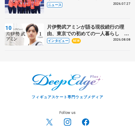
8月7日に文科省が表彰式、ブルーノ・
2026.07.27
ニュース
マルコット、中野園子らコーチも
片伊勢武アミンが語る現役続行の理
由、東京での初めての一人暮らし 注
目スケーターの「今」に迫る
2026.08.08
インタビュー
NEW
フィギュアスケート専門ウェブメディア
Follow us