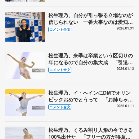
松生理乃、自分が引っ張る立場なのが
信じられない 一番大事なのは愛知県
で優勝を目指すことなので【国民スポ
2026.01.31
コメント全文
ーツ大会冬季大会成年女子SP】
松生理乃、来季は卒業という区切りの
年になるので自分の集大成 「引退す
るにしてもしないにしてもやり切った
2026.01.13
コメント全文
なって思える年に」【日本学生氷上競
技選手権･女子フリー】
松生理乃、イ・へインにDMでオリン
ピックおめでとうって 「お姉ちゃ
ん」と言ってくれてかわいい【日本学
2026.01.11
コメント全文
生氷上競技選手権･女子SP】
松生理乃、くるみ割り人形の今できる
100%出せた 「フリーの方が得意な