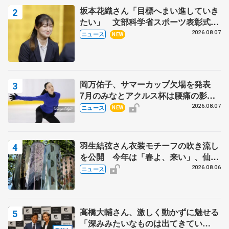
坂本花織さん「目標へまい進していき
たい」 文部科学省スポーツ表彰式で
代表謝辞
2026.08.07
ニュース
NEW
岡万佑子、サマーカップ欠場を発表
7月のみなとアクルス杯は腰痛の影響
で
2026.08.07
ニュース
NEW
羽生結弦さん衣装モチーフの吹き流し
を公開 今年は「春よ、来い」、仙台
の瑞鳳殿
2026.08.06
ニュース
高橋大輔さん、激しく動かずに魅せる
「深みみたいなものは出てきてい