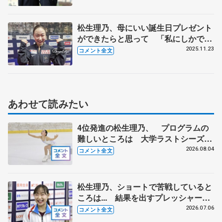
演技を」
松生理乃、母にいい誕生日プレゼント
ができたらと思って 「私にしかでき
ない滑りがあるよ」って励ましてくれ
2025.11.23
コメント全文
る 【GP第6戦フィンランディア杯女
子フリー】
あわせて読みたい
4位発進の松生理乃、 プログラムの
難しいところは 大学ラストシーズン
に思い 【みなとアクルス杯SP】
2026.08.04
コメント全文
松生理乃、ショートで苦戦していると
ころは... 結果を出すプレッシャーと
出場できるうれしさと 【全日本シニ
2026.07.06
コメント全文
ア強化合宿】