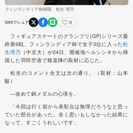
フィンランディア杯帰国 松生 理乃
0
SNSでシェア
フィギュアスケートのグランプリ(GP)シリーズ最
終第6戦、フィンランディア杯で女子3位に入った
松
生理乃
（中京大）が24日、開催地ヘルシンキから帰
国した羽田空港で報道陣の取材に応じた。
松生のコメント全文は次の通り。（取材：山本
駿）
―改めて銅メダルの心境を。
「今回は行く前から表彰台は無理だろうなと思っ
ていた部分があった。全く思いもしなかった結果に
なって、すごくうれしいです」