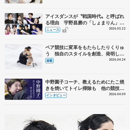
アイスダンスが〝戦国時代〟と呼ばれ
る理由 宇野昌磨の「しょまりん」ら
実力者が相次いで参戦 国内の競争激
2026.05.22
ニュース
化
ペア競技に変革をもたらしたりくりゅ
う 独自のスタイルを創造、発明した
【引退発表後②】
2026.04.24
連載
中野園子コーチ、教えるためにたこ焼
きを焼いてトイレ掃除も 他の競技に
も通用するという坂本花織の筋肉
2026.04.09
インタビュー