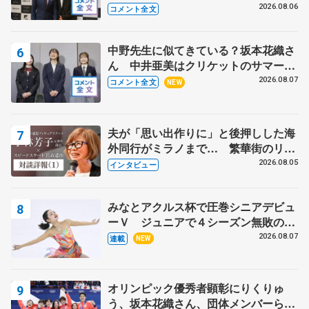
る？」 〝兄さん〟と慕うレジェンド
2026.08.06
コメント全文
野村忠宏さんと和気あいあい
中野先生に似てきている？坂本花織さ
ん 中井亜美はクリケットのサマーキ
ャンプに 島田麻央はたくさん試合に
2026.08.07
コメント全文
NEW
出て国際大会へ【文部科学省スポーツ
表彰式】
夫が「思い出作りに」と後押しした海
外同行がミラノまで… 繁華街のリン
クでは不良のお兄さんも味方に 小林
2026.08.05
インタビュー
芳子さんが振り返るスケート人生
みなとアクルス杯で圧巻シニアデビュ
ーＶ ジュニアで４シーズン無敗の島
田麻央
2026.08.07
連載
NEW
オリンピック優秀者顕彰にりくりゅ
う、坂本花織さん、団体メンバーら