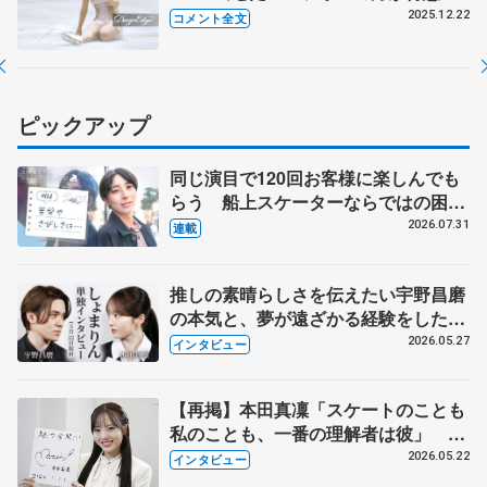
んだねってよく言われる」【全日本フ
2025.12.22
コメント全文
ィギュア女子フリー】
ピックアップ
同じ演目で120回お客様に楽しんでも
らう 船上スケーターならではの困難
とは 影響あったPIW前キャプテン松
2026.07.31
連載
永さんの存在
推しの素晴らしさを伝えたい宇野昌磨
の本気と、夢が遠ざかる経験をした本
田真凜の覚悟
2026.05.27
インタビュー
【再掲】本田真凜「スケートのことも
私のことも、一番の理解者は彼」 引
退時の単独インタビューで語った競技
2026.05.22
インタビュー
人生や家族、恋人、これからの夢…