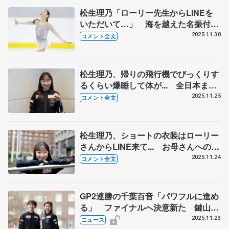
松生理乃「ローリー先生からLINEを
いただいて…」 海を越えた名振付師
とのやり取り明かす【愛知県大会・女
2025.11.30
コメント全文
子SP】
松生理乃、帰りの飛行機でびっくりす
るくらい爆睡して体が... 全日本まで
取りこぼし多いレベル、回転不足の見
2025.11.25
コメント全文
直し強化したい 【GP第6戦フィンラ
ンディア杯帰国】
松生理乃、ショートの衣装はローリー
さんからLINE来て... お母さんへのお
土産探しでスタバ、ムーミン、マリメ
2025.11.24
コメント全文
ッコに 【GP第6戦フィンランディア
杯一夜明け】
GP2連勝の千葉百音「パワフルに進め
る」 ファイナルへ決意新た 鍵山優
真は反省 松生理乃「全日本でもいい
2025.11.23
ニュース