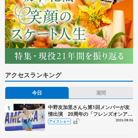
アクセスランキング
今日
週間
中野友加里さんら第1回メンバーが友
情出演 20周年の「フレンズオンアイ
ス」 宮本賢二さん、有川梨絵さん、
2026.08.06
アイスショー
田村岳斗さんも