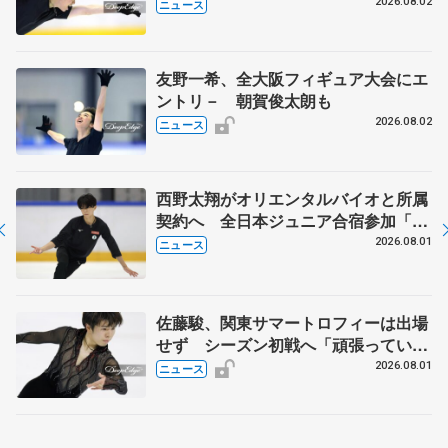
2026.08.02
ニュース
友野一希、全大阪フィギュア大会にエ
ントリ－ 朝賀俊太朗も
2026.08.02
ニュース
西野太翔がオリエンタルバイオと所属
契約へ 全日本ジュニア合宿参加「結
果残していかないと」 講師はジェー
2026.08.01
ニュース
ソン・ブラウン、岡万佑子は助言感謝
佐藤駿、関東サマートロフィーは出場
せず シーズン初戦へ「頑張っていき
ます」
2026.08.01
ニュース