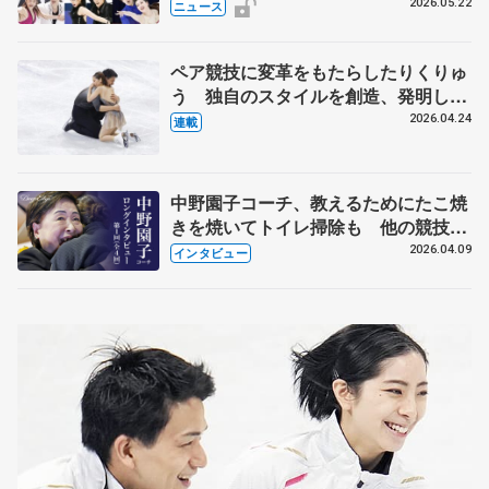
実力者が相次いで参戦 国内の競争激
2026.05.22
ニュース
化
ペア競技に変革をもたらしたりくりゅ
う 独自のスタイルを創造、発明した
【引退発表後②】
2026.04.24
連載
中野園子コーチ、教えるためにたこ焼
きを焼いてトイレ掃除も 他の競技に
も通用するという坂本花織の筋肉
2026.04.09
インタビュー