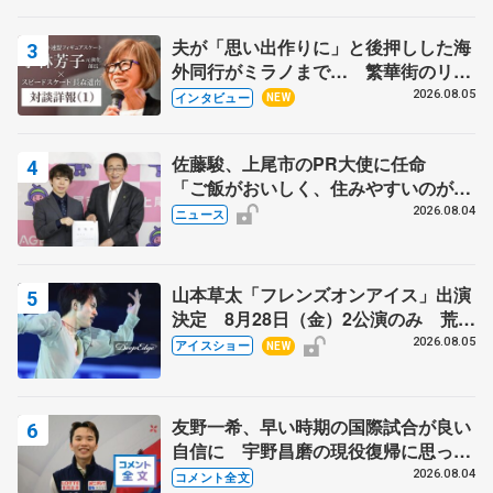
宏さんと対談
夫が「思い出作りに」と後押しした海
外同行がミラノまで… 繁華街のリン
クでは不良のお兄さんも味方に 小林
2026.08.05
インタビュー
NEW
芳子さんが振り返るスケート人生
佐藤駿、上尾市のPR大使に任命
「ご飯がおいしく、住みやすいのが魅
力」
2026.08.04
ニュース
山本草太「フレンズオンアイス」出演
決定 8月28日（金）2公演のみ 荒川
静香さんプロデュース、20周年のアイ
2026.08.05
アイスショー
NEW
スショー
友野一希、早い時期の国際試合が良い
自信に 宇野昌磨の現役復帰に思って
いること 【アジアンオープントロフ
2026.08.04
コメント全文