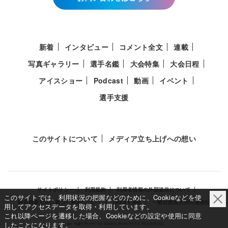
新着
インタビュー
コメント全文
連載
写真ギャラリー
選手名鑑
大会特集
大会日程
アイスショー
Podcast
動画
イベント
選手支援
このサイトについて
メディア立ち上げへの想い
サイトポリシー
利用規約
利用者情報の外部送信について
このサイトでは、利用状況の把握などのために、Cookieなどを使
特定商取引法に基づく表示について
Deep Edge
一般社団法人共同通信社
用してアクセスデータを取得・利用しています。
これ以降ページを遷移した場合、Cookieなどの設定や使用に同意
したことになります。
Copy Right © KYODO NEWS All RIGHTS RESERVED.