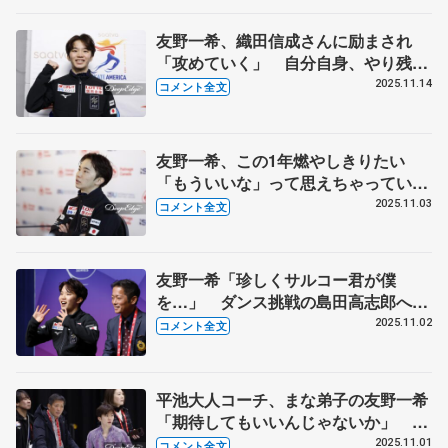
カ・男子SP】
友野一希、織田信成さんに励まされ
「攻めていく」 自分自身、やり残し
たことを目指していく気持ち 【GP
2025.11.14
コメント全文
第5戦スケートアメリカ公式練習】
友野一希、この1年燃やしきりたい
「もういいな」って思えちゃっていい
かな【GPスケートカナダ男子フリ
2025.11.03
コメント全文
ー】
友野一希「珍しくサルコー君が僕
を…」 ダンス挑戦の島田高志郎へメ
ッセージも【GPスケートカナダ男子
2025.11.02
コメント全文
SP】
平池大人コーチ、まな弟子の友野一希
「期待してもいいんじゃないか」 心
技体が全て安定、現地入り後の初練習
2025.11.01
コメント全文