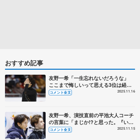
おすすめ記事
友野一希「一生忘れないだろうな」
ここまで悔しいって思える3位は経験
したことなかった、泣くつもりなかっ
2025.11.16
コメント全文
たんですけど【GP第5戦スケートアメ
リカ男子フリー】
友野一希、演技直前の平池大人コーチ
の言葉に「まじか!?と思った。『いき
なり変なこと言うなよ!』って
2025.11.15
コメント全文
（笑）」 【GP第5戦スケートアメリ