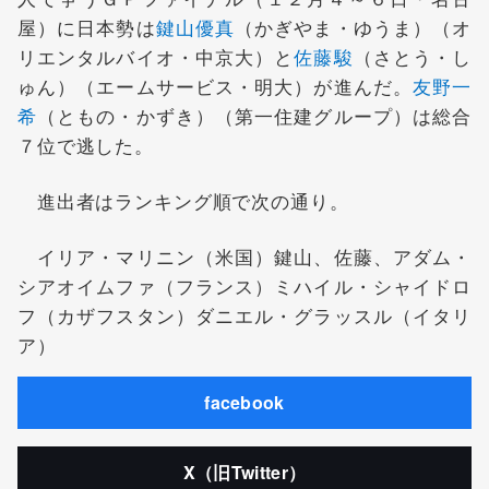
屋）に日本勢は
鍵山優真
（かぎやま・ゆうま）（オ
リエンタルバイオ・中京大）と
佐藤駿
（さとう・し
ゅん）（エームサービス・明大）が進んだ。
友野一
希
（ともの・かずき）（第一住建グループ）は総合
７位で逃した。
進出者はランキング順で次の通り。
イリア・マリニン（米国）鍵山、佐藤、アダム・
シアオイムファ（フランス）ミハイル・シャイドロ
フ（カザフスタン）ダニエル・グラッスル（イタリ
ア）
facebook
X（旧Twitter）