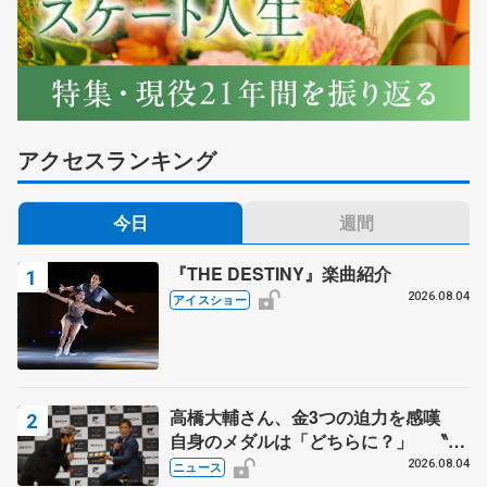
アクセスランキング
今日
週間
『THE DESTINY』楽曲紹介
2026.08.04
アイスショー
高橋大輔さん、金3つの迫力を感嘆
自身のメダルは「どちらに？」 〝リ
ス兄弟〟オリンピック3連覇の野村忠
2026.08.04
ニュース