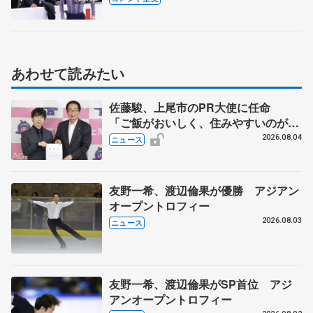
ではパーフェクトと太鼓判 【GPス
ケートカナダ初練習】
あわせて読みたい
佐藤駿、上尾市のPR大使に任命
「ご飯がおいしく、住みやすいのが魅
力」
2026.08.04
ニュース
友野一希、渡辺倫果が優勝 アジアン
オープントロフィー
2026.08.03
ニュース
友野一希、渡辺倫果がSP首位 アジ
アンオープントロフィー