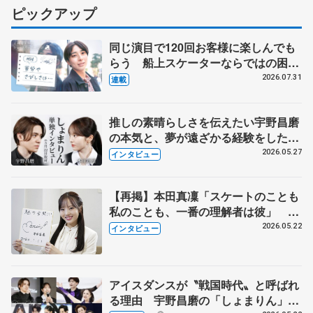
ピックアップ
同じ演目で120回お客様に楽しんでも
らう 船上スケーターならではの困難
とは 影響あったPIW前キャプテン松
2026.07.31
連載
永さんの存在
推しの素晴らしさを伝えたい宇野昌磨
の本気と、夢が遠ざかる経験をした本
田真凜の覚悟
2026.05.27
インタビュー
【再掲】本田真凜「スケートのことも
私のことも、一番の理解者は彼」 引
退時の単独インタビューで語った競技
2026.05.22
インタビュー
人生や家族、恋人、これからの夢…
アイスダンスが〝戦国時代〟と呼ばれ
る理由 宇野昌磨の「しょまりん」ら