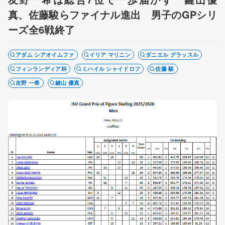
真、佐藤駿らファイナル進出 男子のGPシリ
ーズ全6戦終了
アダム シアオイムファ
イリア マリニン
ダニエル グラッスル
フィンランディア杯
ミハイル シャイドロフ
佐藤 駿
友野 一希
鍵山 優真