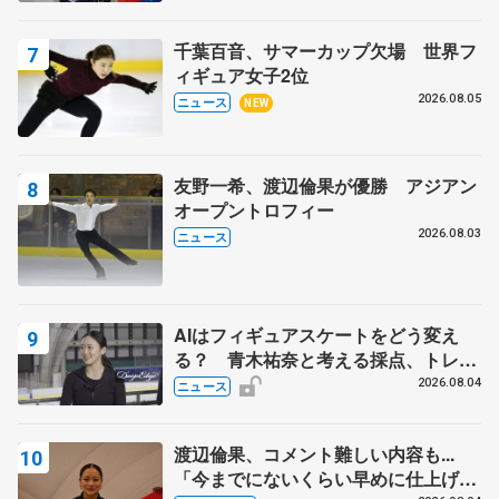
ィーフリー後】
千葉百音、サマーカップ欠場 世界フ
ィギュア女子2位
2026.08.05
ニュース
NEW
友野一希、渡辺倫果が優勝 アジアン
オープントロフィー
2026.08.03
ニュース
AIはフィギュアスケートをどう変え
る？ 青木祐奈と考える採点、トレー
ニングの未来
2026.08.04
ニュース
渡辺倫果、コメント難しい内容も...
「今までにないくらい早めに仕上げら