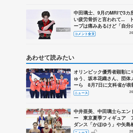
中田璃士、9月のMRIで3カ
い疲労骨折と言われて... 
ープは痛みあるけど「自分
はオッケー」 【全日本ジ
20
コメント全文
選手権男子SP】
あわせて読みたい
オリンピック優秀者顕彰に
ゅう、坂本花織さん、団体
ーら 8月7日に文科省が表
ブルーノ・マルコット、中
20
ニュース
らコーチも
中井亜美、中田璃士らエン
ー 東京夏季フィギュア 
ダンス「かほゆう」や矢島
北村凌大組も
20
ニュース