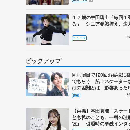
１７歳の中田璃士「毎回１
る」 シニア参戦控え、決
20
ニュース
ピックアップ
同じ演目で120回お客様に
でもらう 船上スケーター
はの困難とは 影響あったP
キャプテン松永さんの存在
20
連載
【再掲】本田真凜「スケー
とも私のことも、一番の理
彼」 引退時の単独インタ
で語った競技人生や家族、