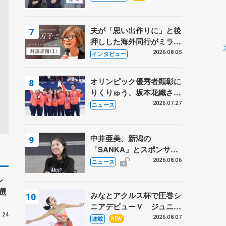
プに 島田麻央はたくさん
試合に出て国際大会へ【文
部科学省スポーツ表彰
夫が「思い出作りに」と後
式】
押しした海外同行がミラノ
まで… 繁華街のリンクで
2026.08.05
インタビュー
は不良のお兄さんも味方
に 小林芳子さんが振り返
オリンピック優秀者顕彰に
るスケート人生
りくりゅう、坂本花織さ
ん、団体メンバーら 8月
2026.07.27
ニュース
7日に文科省が表彰式、ブ
ルーノ・マルコット、中野
園子らコーチも
中井亜美、新潟の
「SANKA」とスポンサー
契約 「全力で応援」とコ
2026.08.06
ニュース
メント
ン
選
みなとアクルス杯で圧巻シ
ニアデビューＶ ジュニア
.24
で４シーズン無敗の島田麻
2026.08.07
連載
NEW