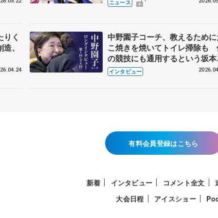
26.05.22
2026.05
ニュース
たりく
中野園子コーチ、教えるために
創造、
こ焼きを焼いてトイレ掃除も 
の競技にも通用するという坂本
織の筋肉
26.04.24
2026.04
インタビュー
有料会員登録はこちら
新着
インタビュー
コメント全文
大会日程
アイスショー
Po