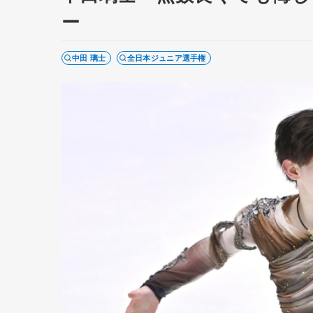
ー
中田 璃士
全日本ジュニア選手権