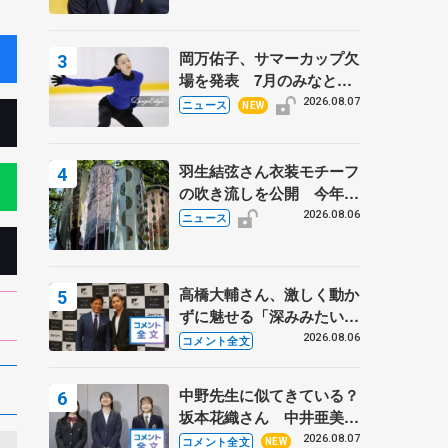
岡万佑子、サマーカップ欠
場を発表 7月のみなとア
クルス杯は腰痛の影響で
2026.08.07
ニュース
NEW
羽生結弦さん衣装モチーフ
の吹き流しを公開 今年は
「春よ、来い」、仙台の瑞
2026.08.06
ニュース
鳳殿
高橋大輔さん、激しく動か
ずに魅せる「深みみたいな
ものは出てきている？」
2026.08.06
コメント全文
〝兄さん〟と慕うレジェン
ド野村忠宏さんと和気あい
中野先生に似てきている？
あい
坂本花織さん 中井亜美は
クリケットのサマーキャン
2026.08.07
コメント全文
NEW