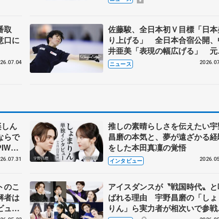
番取
佐藤駿、全日本初Ｖ目標「日本
意口に
り上げる」 全日本合宿公開、
井亜美「表現の幅広げる」 元
界王者のフェルナンデスさんが
26.07.04
2026.07
ニュース
師
楽しん
推しの素晴らしさを伝えたい宇
ならで
昌磨の本気と、夢が遠ざかる経
IW前
をした本田真凜の覚悟
26.07.31
2026.05
インタビュー
トのこ
アイスダンスが〝戦国時代〟と
解者は
ばれる理由 宇野昌磨の「しょ
ビュー
りん」ら実力者が相次いで参
恋人、
国内の競争激化