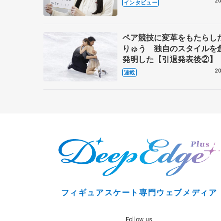
20
インタビュー
これからの夢…
ペア競技に変革をもたらし
りゅう 独自のスタイルを
発明した【引退発表後②】
20
連載
フィギュアスケート専門ウェブメディア
Follow us