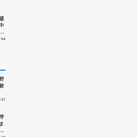
盛
中
世
講
.04
野
験
.27
呼
ま
戦