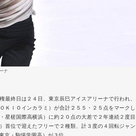
ーナ
権最終日は２４日、東京辰巳アイスアリーナで行われ、
ＯＫＩＯインカラミ）が合計２５５・２５点をマークし
・星槎国際高横浜）に約２０点の大差で２年連続２度目
）首位で迎えたフリーで２種類、計３度の４回転ジャン
東京・駒場学園高）が３位。