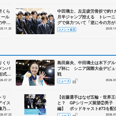
所くら
中田璃士、左足疲労骨折で約1
トール
月半ジャンプ控える トレーニ
の中で
グで体力ついて「逆に今の方が
ュニア
子いい」 【全日本ジュニア選
25.11.23
2025.11
コメント全文
権開会式】
りくり
島田麻央、中田璃士は木下グル
メンバ
プ杯に シニア国際大会デビュ
彰式、
戦
野園子
26.07.27
2026.07
ニュース
トリ
【佐藤選手はなぜ五輪・世界王
アイス
と？ GPシリーズ展望②男子
榛乃、
編】 ポッドキャスト#73を配
26.07.22
2026.07
ニュース