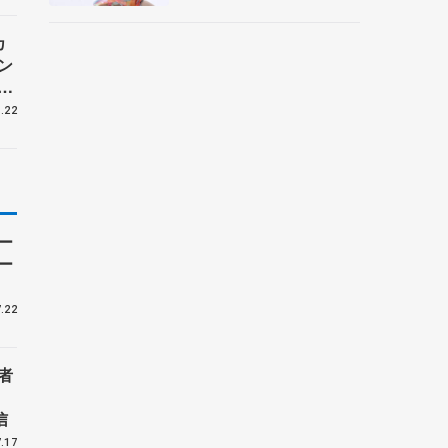
央
カ
ン
調
手
.22
ー
ー
.22
者
信
.17