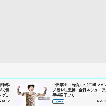
回転3
中田璃士「自信」の4回転ジャ
がで練
プ増やし圧勝 全日本ジュニア
ングの
手権男子フリー
ジュニ
25.11.24
2025.11
ニュース