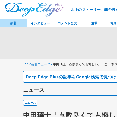
氷上のストーリー、舞台裏
新着
インタビュー
コメント全文
連載
写真
Top
新着ニュース
中田璃士「点数良くても悔しい」 全日本
Deep Edge Plusの記事をGoogle検索で
ニュース
ニュース
中田璃士「点数良くても悔し