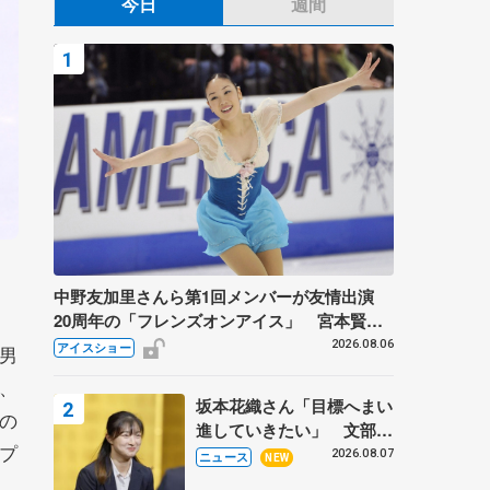
今日
週間
中野友加里さんら第1回メンバーが友情出演
20周年の「フレンズオンアイス」 宮本賢二
さん、有川梨絵さん、田村岳斗さんも
2026.08.06
アイスショー
男
、
坂本花織さん「目標へまい
の
進していきたい」 文部科
プ
学省スポーツ表彰式で代表
2026.08.07
ニュース
NEW
謝辞