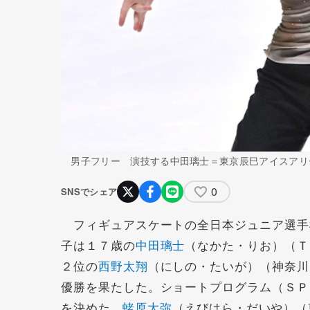
男子フリー 演技する中田璃士＝東京辰巳アイスアリ
0
SNSでシェア
フィギュアスケートの全日本ジュニア選手
子は１７歳の
中田璃士
（なかた・りお）（Ｔ
２位の
西野太翔
（にしの・たいが）（神奈川
優勝を果たした。ショートプログラム（ＳＰ
を決めた。
蛯原大弥
（えびはら・だいや）（