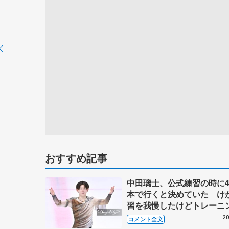
おすすめ記事
中田璃士、公式練習の時に4
本で行くと決めていた け
習を我慢したけどトレーニ
おかげで跳べた 【全日本
20
コメント全文
ア選手権男子フリー】