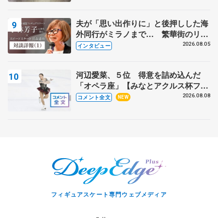
夫が「思い出作りに」と後押しした海
外同行がミラノまで… 繁華街のリン
クでは不良のお兄さんも味方に 小林
2026.08.05
インタビュー
芳子さんが振り返るスケート人生
河辺愛菜、５位 得意を詰め込んだ
「オペラ座」【みなとアクルス杯フリ
ー】
2026.08.08
コメント全文
NEW
フィギュアスケート専門ウェブメディア