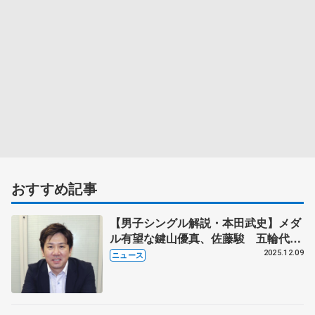
おすすめ記事
【男子シングル解説・本田武史】メダ
ル有望な鍵山優真、佐藤駿 五輪代表
３枠目争いは三浦佳生か友野一希か
2025.12.09
ニュース