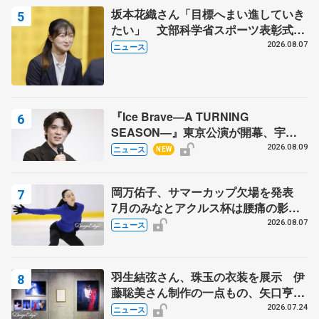
坂本花織さん「目標へまい進していき
たい」 文部科学省スポーツ表彰式で
代表謝辞
2026.08.07
ニュース
『Ice Brave―A TURNING
SEASON―』東京公演が開幕、宇野
昌磨の『Ice Brave』にかける思いを
2026.08.09
ニュース
NEW
知る記事 5選
岡万佑子、サマーカップ欠場を発表
7月のみなとアクルス杯は腰痛の影響
で
2026.08.07
ニュース
羽生結弦さん、珠玉の衣装を展示 伊
藤聡美さん制作の一点もの、矢口亨さ
んが撮影
2026.07.24
ニュース