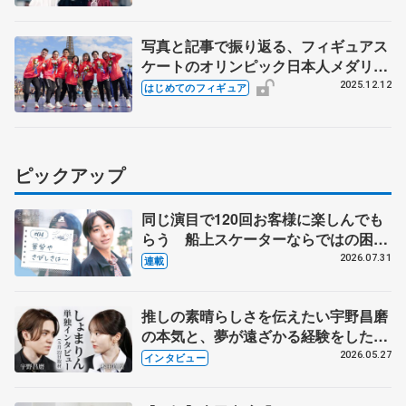
写真と記事で振り返る、フィギュアス
ケートのオリンピック日本人メダリス
ト【団体編】
2025.12.12
はじめてのフィギュア
ピックアップ
同じ演目で120回お客様に楽しんでも
らう 船上スケーターならではの困難
とは 影響あったPIW前キャプテン松
2026.07.31
連載
永さんの存在
推しの素晴らしさを伝えたい宇野昌磨
の本気と、夢が遠ざかる経験をした本
田真凜の覚悟
2026.05.27
インタビュー