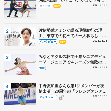
木下グループ杯
2026.08.08
ニュース
NEW
片伊勢武アミンが語る現役続行の理
由、東京での初めての一人暮らし 注
目スケーターの「今」に迫る
2026.08.08
インタビュー
NEW
みなとアクルス杯で圧巻シニアデビュ
ーＶ ジュニアで４シーズン無敗の島
田麻央
2026.08.07
連載
中野友加里さんら第1回メンバーが友
情出演 20周年の「フレンズオンアイ
ス」 宮本賢二さん、有川梨絵さん、
2026.08.06
アイスショー
田村岳斗さんも