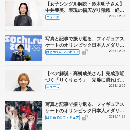
【女子シングル解説・鈴木明子さん】
中井亜美、表現の幅広がり飛躍 経験
生かした坂本花織
2025.12.08
ニュース
写真と記事で振り返る、フィギュアス
ケートのオリンピック日本人メダリス
ト【男子シングル編】
2025.12.04
はじめてのフィギュア
【ペア解説・高橋成美さん】完成形近
づく「りくりゅう」 完璧に滑ればオ
リンピックも金メダル
2025.12.07
ニュース
写真と記事で振り返る、フィギュアス
ケートのオリンピック日本人メダリス
ト【女子シングル編】
2025.11.27
はじめてのフィギュア