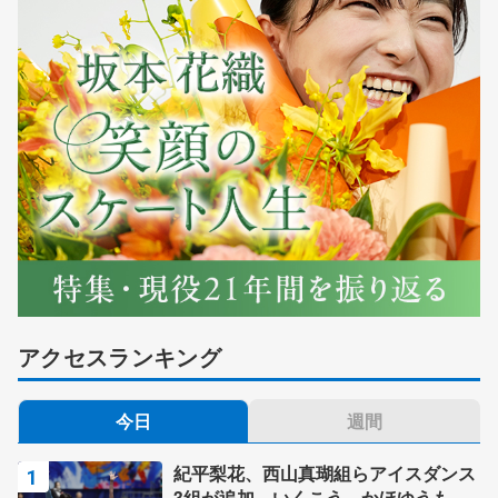
アクセスランキング
今日
週間
紀平梨花、西山真瑚組らアイスダンス
3組が追加 いくこう、かほゆうも、