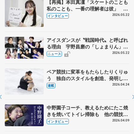
【再掲】本田真凜「スケートのことも
私のことも、一番の理解者は彼」 引
退時の単独インタビューで語った競技
2026.05.22
インタビュー
人生や家族、恋人、これからの夢…
アイスダンスが〝戦国時代〟と呼ばれ
る理由 宇野昌磨の「しょまりん」ら
実力者が相次いで参戦 国内の競争激
2026.05.22
ニュース
化
ペア競技に変革をもたらしたりくりゅ
う 独自のスタイルを創造、発明した
【引退発表後②】
2026.04.24
連載
中野園子コーチ、教えるためにたこ焼
きを焼いてトイレ掃除も 他の競技に
も通用するという坂本花織の筋肉
2026.04.09
インタビュー