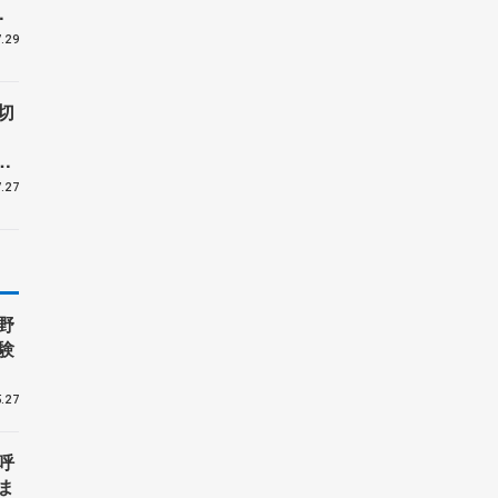
ー
.29
切
受
.27
野
験
.27
呼
ま