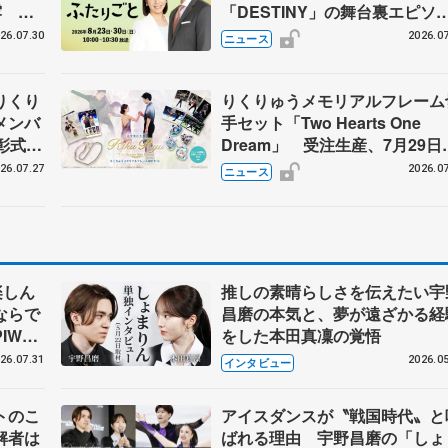
露 ハ
「DESTINY」の舞台裏エピソ
メンバ
ドも
26.07.30
2026.07
ニュース
りくり
りくりゅうメモリアルフレーム
メンバ
手セット「Two Hearts One
彰式、
Dream」 受注生産、7月29日
野園子
け付け開始
26.07.27
2026.07
ニュース
楽しん
推しの素晴らしさを伝えたい宇
ならで
昌磨の本気と、夢が遠ざかる経
IW前
をした本田真凜の覚悟
26.07.31
2026.05
インタビュー
トのこ
アイスダンスが〝戦国時代〟と
解者は
ばれる理由 宇野昌磨の「しょ