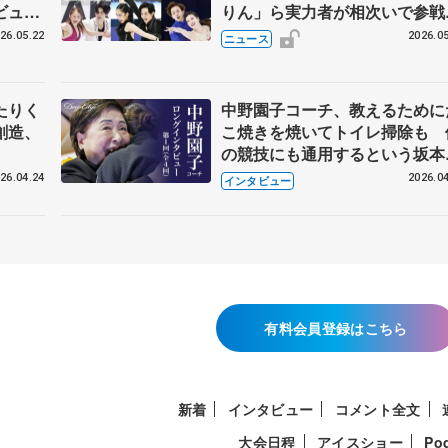
ビュー
りん」ら実力者が相次いで参
恋人、
国内の競争激化
26.05.22
2026.05
ニュース
たりく
中野園子コーチ、教えるために
創造、
こ焼きを焼いてトイレ掃除も 
の競技にも通用するという坂本
織の筋肉
26.04.24
2026.04
インタビュー
有料会員登録はこちら
新着
インタビュー
コメント全文
大会日程
アイスショー
Po