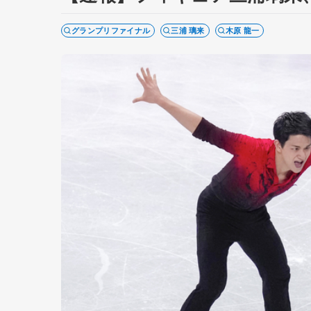
グランプリファイナル
三浦 璃来
木原 龍一