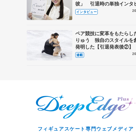
彼」 引退時の単独インタ
で語った競技人生や家族、
20
インタビュー
これからの夢…
ペア競技に変革をもたらし
りゅう 独自のスタイルを
発明した【引退発表後②】
20
連載
フィギュアスケート専門ウェブメディア