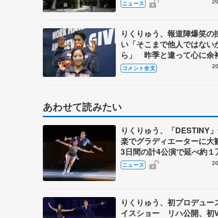
ズ・シティ・ガイド」
20
ニュース
りくりゅう、報道陣爆笑の
い「そこまで他人ではない
ら」 昨季と違って心に余
会中に新しいゲームでリラ
20
コメント全文
も【GPフランス大会・ペ
明け】
あわせて読みたい
りくりゅう、「DESTINY
楽でグラディエーターに
3日間の計4公演で延べ約１
人動員、三浦璃来さん感極
20
ニュース
りくりゅう、初プロデュー
イスショー リハ公開、初