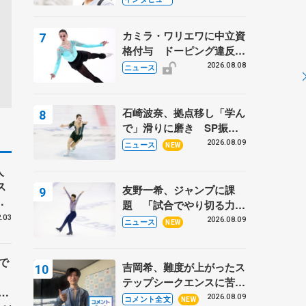
ーターの「今」に迫る
カミラ・ワリエワに中立資
格付与 ドーピング違反で
処分、アレクサンドラ・イ
2026.08.08
ニュース
グナトワも
石崎波奈、拠点移し「学ん
で」滑りに磨き SP振り
付けは鈴木明子さん
2026.08.09
ニュース
NEW
人
ス
友野一希、ジャンプに課
か
題 「試合でやり切る力詰
ァ
め切れていない」
.03
2026.08.09
ニュース
NEW
で
吉岡希、難度が上がったス
テップシークエンスに苦戦
い
中「全然駄目、もっといい
2026.08.09
コメント全文
NEW