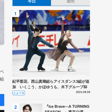
今日
週間
ペ
組
紀平梨花、西山真瑚組らアイスダンス3組が追
加 いくこう、かほゆうも、木下グループ杯
2026.08.08
ニュース
『Ice Brave―A TURNING
SEASON―』東京公演が