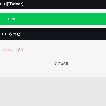
X（旧Twitter）
LINE
URLをコピー
いいね
0
次の記事