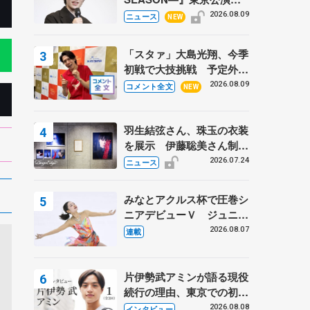
開幕、宇野昌磨の『Ice
2026.08.09
ニュース
NEW
Brave』にかける思いを知
る記事 5選
「スタァ」大島光翔、今季
初戦で大技挑戦 予定外の
ジャンプを跳びたくなった
2026.08.09
コメント全文
NEW
理由とは… 【関東サマー
トロフィー男子ショート】
羽生結弦さん、珠玉の衣装
を展示 伊藤聡美さん制作
の一点もの、矢口亨さんが
2026.07.24
ニュース
撮影
みなとアクルス杯で圧巻シ
ニアデビューＶ ジュニア
で４シーズン無敗の島田麻
2026.08.07
連載
央
片伊勢武アミンが語る現役
続行の理由、東京での初め
ての一人暮らし 注目スケ
2026.08.08
インタビュー