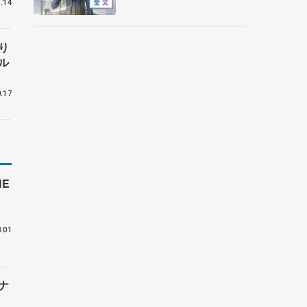
て
.14
エッジで踏めるようにした
P
いな」【サマーカップ男子
SP】
り
ル
.17
E
付
.01
ナ