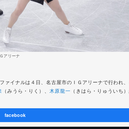
Ｇアリーナ
ファイナルは４日、名古屋市のＩＧアリーナで行われ、
来
（みうら・りく）、
木原龍一
（きはら・りゅういち）
facebook