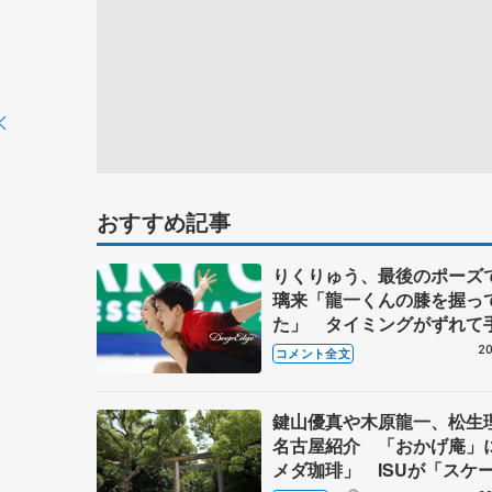
おすすめ記事
りくりゅう、最後のポーズ
璃来「龍一くんの膝を握っ
た」 タイミングがずれて
きそうになり、木原龍一「
20
コメント全文
えたから」 【GPファイナ
アSP】
鍵山優真や木原龍一、松生
名古屋紹介 「おかげ庵」
メダ珈琲」 ISUが「スケ