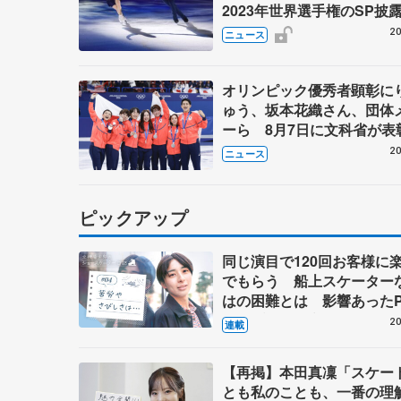
2023年世界選手権のSP披
ゼボロ、チョクベイら豪華
20
ニュース
ーが来日
オリンピック優秀者顕彰に
ゅう、坂本花織さん、団体
ーら 8月7日に文科省が表
ブルーノ・マルコット、中
20
ニュース
らコーチも
ピックアップ
同じ演目で120回お客様に
でもらう 船上スケーター
はの困難とは 影響あったP
キャプテン松永さんの存在
20
連載
【再掲】本田真凜「スケー
とも私のことも、一番の理