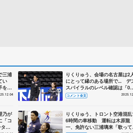
で三浦
りくりゅう、会場の名古屋は2
てい
にとって縁のある場所で... デ
手を付
スパイラルのレベル確認は「0
俺、抑
ら数えるみたいな」 【GPフ
25.12.04
2025.12
コメント全文
ル･ペ
イナル公式練習】
理乃が
りくりゅう、トロント空港混乱
に「コ
6時間の車移動 運転は木原龍
ーター
一、免許ない三浦璃来「歌って