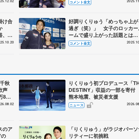
た」 ワールドシリーズ観戦し
25.12.02
2025.11
コメント全文
両軍応援「夢のカード」 【G
第5戦スケートアメリカ公式練
習】
掛け合
好調りくりゅう「めっちゃ上が
か
過ぎ（笑）」 女子のロッカー
裕、大
ームで盛り上がった話題とは
ックス
【GPフランス大会公式練習】
25.10.20
2025.10
コメント全文
ア一夜
」千秋
りくりゅう初プロデュース「TH
大歓声
DESTINY」収益の一部を寄
万8千
熊本地震、被災者支援
まる
26.08.02
2026.08
ニュース
スのア
「りくりゅう」がラジオパーソ
Vの
リティーに初挑戦