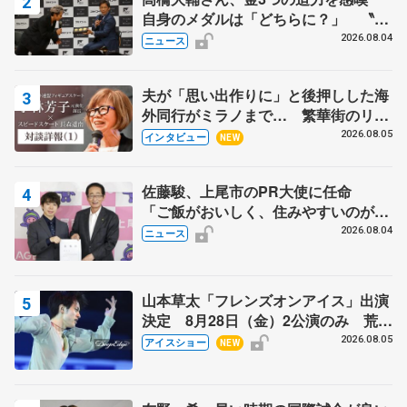
自身のメダルは「どちらに？」 〝リ
ス兄弟〟オリンピック3連覇の野村忠
2026.08.04
ニュース
宏さんと対談
夫が「思い出作りに」と後押しした海
外同行がミラノまで… 繁華街のリン
クでは不良のお兄さんも味方に 小林
2026.08.05
インタビュー
NEW
芳子さんが振り返るスケート人生
佐藤駿、上尾市のPR大使に任命
「ご飯がおいしく、住みやすいのが魅
力」
2026.08.04
ニュース
山本草太「フレンズオンアイス」出演
決定 8月28日（金）2公演のみ 荒川
静香さんプロデュース、20周年のアイ
2026.08.05
アイスショー
NEW
スショー