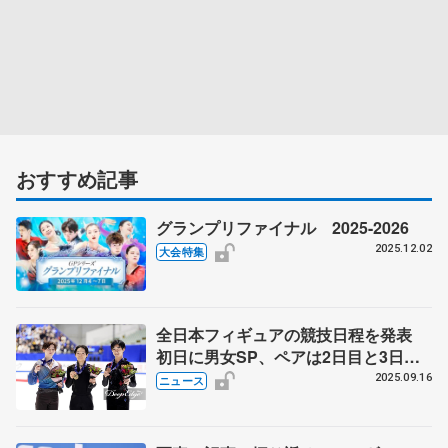
おすすめ記事
グランプリファイナル 2025-2026
2025.12.02
大会特集
全日本フィギュアの競技日程を発表
初日に男女SP、ペアは2日目と3日
目 オリンピック代表の最終選考会
2025.09.16
ニュース