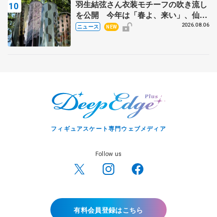
羽生結弦さん衣装モチーフの吹き流し
を公開 今年は「春よ、来い」、仙台
の瑞鳳殿
2026.08.06
ニュース
NEW
フィギュアスケート専門ウェブメディア
Follow us
有料会員登録はこちら