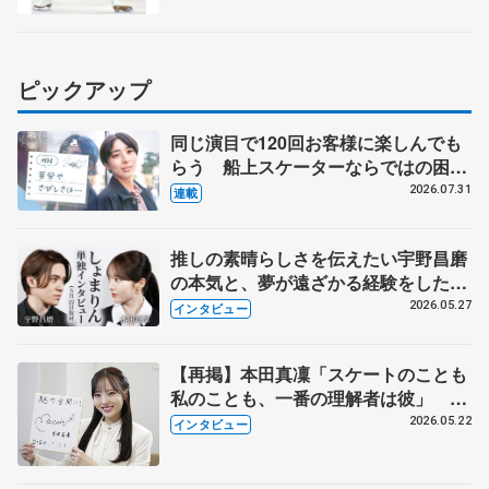
ピックアップ
同じ演目で120回お客様に楽しんでも
らう 船上スケーターならではの困難
とは 影響あったPIW前キャプテン松
2026.07.31
連載
永さんの存在
推しの素晴らしさを伝えたい宇野昌磨
の本気と、夢が遠ざかる経験をした本
田真凜の覚悟
2026.05.27
インタビュー
【再掲】本田真凜「スケートのことも
私のことも、一番の理解者は彼」 引
退時の単独インタビューで語った競技
2026.05.22
インタビュー
人生や家族、恋人、これからの夢…