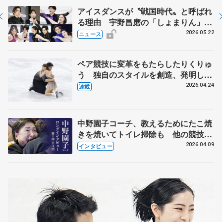
アイスダンスが〝戦国時代〟と呼ばれ
る理由 宇野昌磨の「しょまりん」ら
実力者が相次いで参戦 国内の競争激
2026.05.22
ニュース
化
ペア競技に変革をもたらしたりくりゅ
う 独自のスタイルを創造、発明した
【引退発表後②】
2026.04.24
連載
中野園子コーチ、教えるためにたこ焼
きを焼いてトイレ掃除も 他の競技に
も通用するという坂本花織の筋肉
2026.04.09
インタビュー