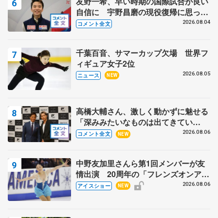
友野一希、早い時期の国際試合が良い
自信に 宇野昌磨の現役復帰に思って
いること 【アジアンオープントロフ
2026.08.04
コメント全文
ィーフリー】
千葉百音、サマーカップ欠場 世界フ
ィギュア女子2位
2026.08.05
ニュース
NEW
高橋大輔さん、激しく動かずに魅せる
「深みみたいなものは出てきてい
る？」 〝兄さん〟と慕うレジェンド
2026.08.06
コメント全文
NEW
野村忠宏さんと和気あいあい
中野友加里さんら第1回メンバーが友
情出演 20周年の「フレンズオンアイ
ス」 宮本賢二さん、有川梨絵さん、
2026.08.06
アイスショー
NEW
田村岳斗さんも