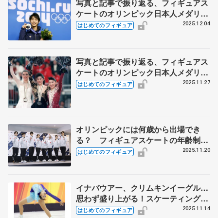
写真と記事で振り返る、フィギュアス
ケートのオリンピック日本人メダリス
ト【男子シングル編】
2025.12.04
はじめてのフィギュア
写真と記事で振り返る、フィギュアス
ケートのオリンピック日本人メダリス
ト【女子シングル編】
2025.11.27
はじめてのフィギュア
オリンピックには何歳から出場でき
る？ フィギュアスケートの年齢制限
を解説
2025.11.20
はじめてのフィギュア
イナバウアー、クリムキンイーグル…
思わず盛り上がる！スケーティングの
技を解説
2025.11.14
はじめてのフィギュア