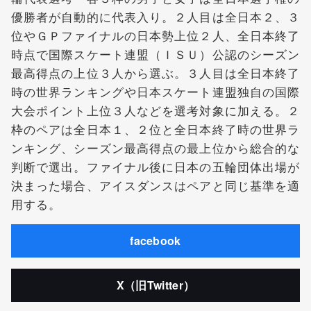
優勝者が自動的に代表入り。２人目は全日本２、３
位やＧＰファイナルの日本勢上位２人、全日本終了
時点で国際スケート連盟（ＩＳＵ）公認のシーズン
最高得点の上位３人から選ぶ。３人目は全日本終了
時の世界ランキングや日本スケート連盟独自の国際
大会ポイント上位３人などを選考対象に加える。２
枠のペアは全日本１、２位と全日本終了時の世界ラ
ンキング、シーズン最高得点の最上位から総合的な
判断で選出。ファイナル後に日本の五輪団体出場が
決まった場合、アイスダンスはペアと同じ基準を適
用する。
facebook
X（旧Twitter）