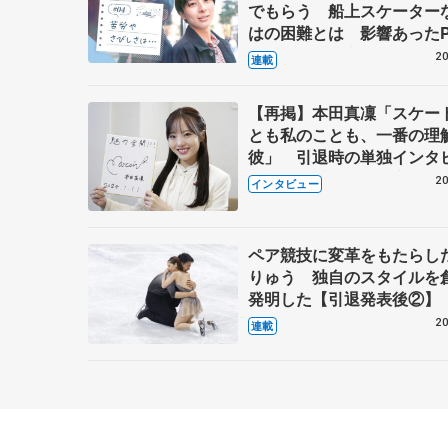
でもらう 船上スケーター
はの困難とは 影響あったP
キャプテン松永さんの存在
20
連載
【再掲】本田真凜「スケー
とも私のことも、一番の理
彼」 引退時の単独インタ
で語った競技人生や家族、
20
インタビュー
これからの夢…
ペア競技に変革をもたらし
りゅう 独自のスタイルを
発明した【引退発表後②】
20
連載