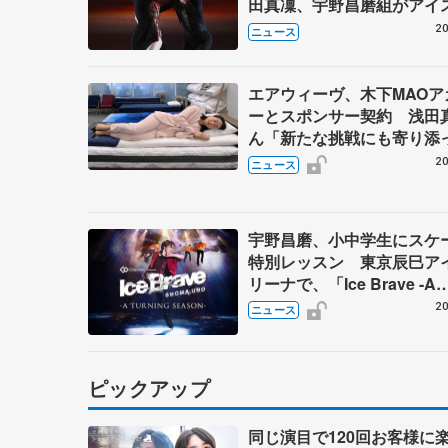
田真凜、宇野昌磨組がアイ
ー
20
ニュース
エアウィーヴ、木下MAOア
ーとスポンサー契約 浅田
ん「新たな挑戦にも寄り添
ただけることに心強さ」
20
ニュース
宇野昌磨、小中学生にスケ
特別レッスン 東京辰巳ア
リーナで、「Ice Brave -A
TURNING SEASON-」東
20
ニュース
の開催記念
ピックアップ
同じ演目で120回お客様に