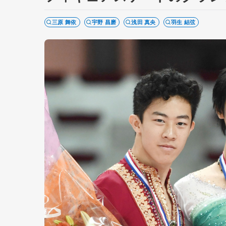
三原 舞依
宇野 昌磨
浅田 真央
羽生 結弦