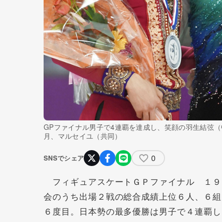
GPファイナル男子で4連覇を達成し、笑顔の羽生結弦（中
月、マルセイユ（共同）
0
SNSでシェア
フィギュアスケートＧＰファイナル １９
会のうち出場２戦の総合成績上位６人、６組
６度目。日本勢の最多優勝は男子で４連覇し