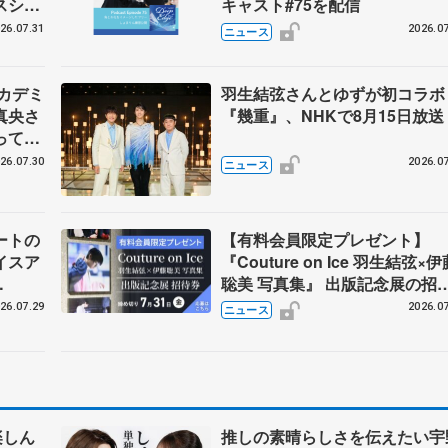
スショ
キャスト#75を配信
26.07.31
2026.07
ニュース
カデミ
羽生結弦さんとゆずが初コラ
真央さ
『幾重』、NHKで8月15日放送
ってい
26.07.30
2026.07
ニュース
ートの
【有料会員限定プレゼント】
イスア
『Couture on Ice 羽生結弦×伊
聡美 写真集』 出版記念展の招
京公演
券を5名様に
26.07.29
2026.07
ニュース
楽しん
推しの素晴らしさを伝えたい宇