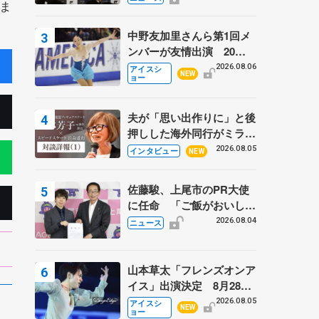
ま
弟〟オリンピック3連覇の
野村忠宏さんと対談
中野友加里さんら第1回メ
ンバーが友情出演 20周
年の「フレンズオンアイ
2026.08.06
アイスシ
NEW
ョー
ス」 宮本賢二さん、有川
梨絵さん、田村岳斗さんも
夫が「思い出作りに」と後
押しした海外同行がミラノ
まで… 繁華街のリンクで
2026.08.05
インタビュー
NEW
は不良のお兄さんも味方
に 小林芳子さんが振り返
佐藤駿、上尾市のPR大使
るスケート人生
に任命 「ご飯がおいし
く、住みやすいのが魅力」
2026.08.04
ニュース
山本草太「フレンズオンア
イス」出演決定 8月28日
（金）2公演のみ 荒川静
2026.08.05
アイスシ
NEW
ョー
香さんプロデュース、20