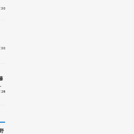
.30
ボ
.30
藤
待
.28
野