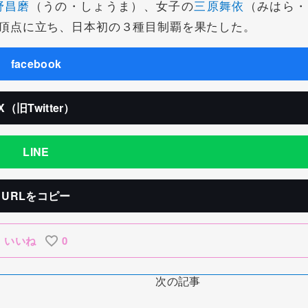
野昌磨
（うの・しょうま）、女子の
三原舞依
（みはら・
頂点に立ち、日本初の３種目制覇を果たした。
facebook
X（旧Twitter）
LINE
URLをコピー
いいね
0
次の記事