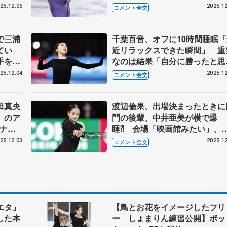
活用
会場の皆さんと笑顔で終われる
25.12.05
2025.12
コメント全文
練習】
うに」 【GPファイナル男子
SP】
で三浦
千葉百音、オフに10時間睡眠「
てい
近リラックスできた瞬間」 重
手を付
なのは結果「自分に勝ったと思
俺、抑
る演技目指したい」 【GPフ
25.12.04
2025.12
コメント全文
ル･ペ
イナル公式練習】
田真央
渡辺倫果、出場決まったときに
」のア
門の後輩、中井亜美が横で爆
イナル
睡⁈ 会場「映画館みたい」、
LED仕様のリンクサイドに「ぶ
25.12.03
2025.12
コメント全文
かったら...」 【GPファイナ
式練習】
エタ」
【鳥とお花をイメージしたフリ
した本
ー しょまりん練習公開】ポッ