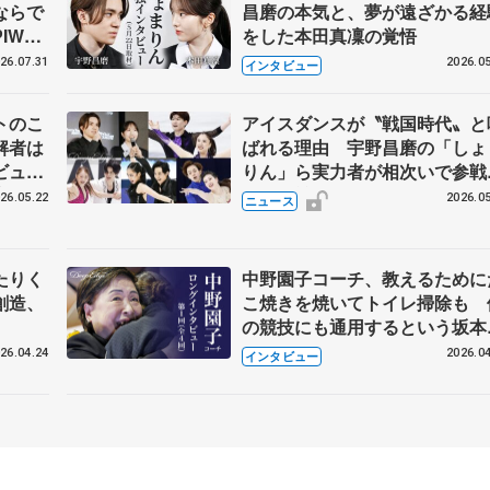
ならで
昌磨の本気と、夢が遠ざかる経
IW前
をした本田真凜の覚悟
26.07.31
2026.05
インタビュー
トのこ
アイスダンスが〝戦国時代〟と
解者は
ばれる理由 宇野昌磨の「しょ
ビュー
りん」ら実力者が相次いで参
恋人、
国内の競争激化
26.05.22
2026.05
ニュース
たりく
中野園子コーチ、教えるために
創造、
こ焼きを焼いてトイレ掃除も 
の競技にも通用するという坂本
織の筋肉
26.04.24
2026.04
インタビュー