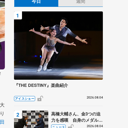
今日
週間
2
『THE DESTINY』楽曲紹介
2026.08.04
アイスショー
大
り
高橋大輔さん、金3つの迫
力を感嘆 自身のメダルは
田
「どちらに？」 〝リス兄
2026.08.04
ニュース