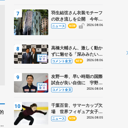
周年のアイスショー
羽生結弦さん衣装モチーフ
の吹き流しを公開 今年は
「春よ、来い」、仙台の瑞
2026.08.06
ニュース
NEW
鳳殿
高橋大輔さん、激しく動か
ずに魅せる「深みみたいな
ものは出てきている？」
2026.08.06
コメント全文
NEW
〝兄さん〟と慕うレジェン
ド野村忠宏さんと和気あい
友野一希、早い時期の国際
あい
試合が良い自信に 宇野昌
磨の現役復帰に思っている
2026.08.04
コメント全文
こと 【アジアンオープン
トロフィーフリー】
千葉百音、サマーカップ欠
場 世界フィギュア女子2
的
位
2026.08.05
ニュース
NEW
。