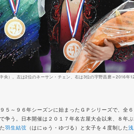
央）。左は2位のネーサン・チェン、右は3位の宇野昌磨＝2016年1
９５～９６年シーズンに始まったＧＰシリーズで、全６
で争う。日本開催は２０１７年名古屋大会以来、８年ぶ
た
羽生結弦
（はにゅう・ゆづる）と女子を４度制した
浅