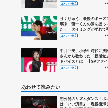
して考え整理するノート
20
コメント全文
【GPファイナル男子公式
りくりゅう、最後のポーズ
璃来「龍一くんの膝を握っ
た」 タイミングがずれて
きそうになり、木原龍一「
20
コメント全文
えたから」 【GPファイナ
アSP】
中井亜美、小学生時代に浅
さんから教わった「新感覚
ドバイスとは 【GPファ
公式練習】
20
コメント全文
あわせて読みたい
初公開のリズムダンス「ポ
は「いい演目」 現役復帰