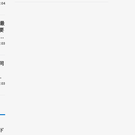
よ
.04
最
要
え
ァ
.03
同
つ
.03
ル公
ド