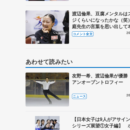
渡辺倫果、豆腐メンタルは
ジくらいになったかな（笑
庭先生の言葉を思い出して
挑むようにしている 【GP
20
コメント全文
スケートアメリカ女子フリ
あわせて読みたい
友野一希、渡辺倫果が優勝
アンオープントロフィー
20
ニュース
【日本女子は9人がアサイン
シリーズ展望①女子編】 