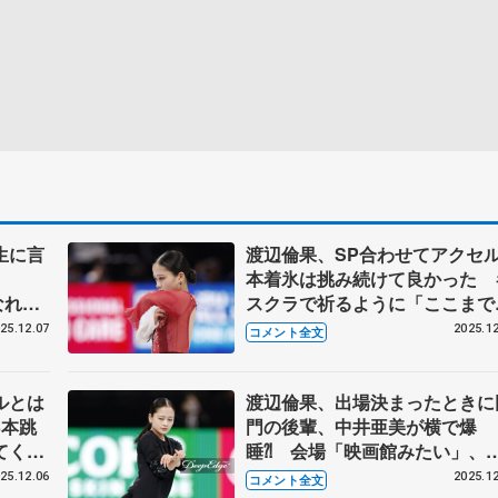
生に言
渡辺倫果、SP合わせてアクセル
本着氷は挑み続けて良かった 
なれな
スクラで祈るように「ここまで
らい練
きたから点数くださいって」
25.12.07
2025.12
コメント全文
ル一夜
【GPファイナル女子フリー】
ルとは
渡辺倫果、出場決まったときに
3本跳
門の後輩、中井亜美が横で爆
てくれ
睡⁈ 会場「映画館みたい」、
SP】
LED仕様のリンクサイドに「ぶ
25.12.06
2025.12
コメント全文