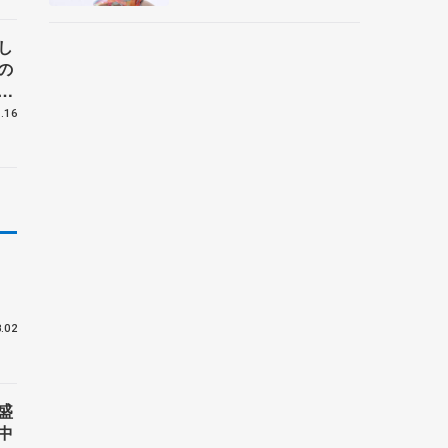
ル公
央
し
の
メ
.16
位
.02
盛
中