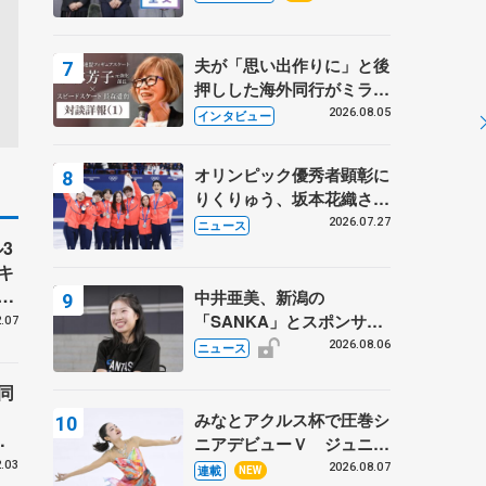
プに 島田麻央はたくさん
試合に出て国際大会へ【文
部科学省スポーツ表彰
夫が「思い出作りに」と後
式】
押しした海外同行がミラノ
まで… 繁華街のリンクで
2026.08.05
インタビュー
は不良のお兄さんも味方
に 小林芳子さんが振り返
オリンピック優秀者顕彰に
るスケート人生
りくりゅう、坂本花織さ
ん、団体メンバーら 8月
2026.07.27
ニュース
7日に文科省が表彰式、ブ
3
ルーノ・マルコット、中野
キ
園子らコーチも
で
中井亜美、新潟の
「SANKA」とスポンサー
.07
契約 「全力で応援」とコ
2026.08.06
ニュース
メント
同
みなとアクルス杯で圧巻シ
ニアデビューＶ ジュニア
つ
で４シーズン無敗の島田麻
.03
2026.08.07
連載
NEW