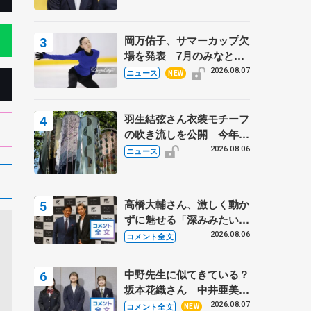
岡万佑子、サマーカップ欠
場を発表 7月のみなとア
クルス杯は腰痛の影響で
2026.08.07
ニュース
NEW
羽生結弦さん衣装モチーフ
の吹き流しを公開 今年は
「春よ、来い」、仙台の瑞
2026.08.06
ニュース
鳳殿
高橋大輔さん、激しく動か
ずに魅せる「深みみたいな
ものは出てきている？」
2026.08.06
コメント全文
〝兄さん〟と慕うレジェン
ド野村忠宏さんと和気あい
中野先生に似てきている？
あい
坂本花織さん 中井亜美は
クリケットのサマーキャン
2026.08.07
コメント全文
NEW