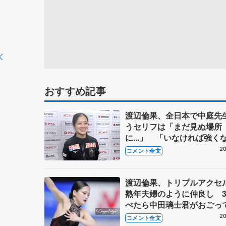
おすすめ記事
渡辺倫果、全日本で中庭先
うセリフは「まだ見ぬ場所
に...」 「いなければ強く
かった。自分を洗脳するく
20
コメント全文
習する」 【GPファイナ
明け】
渡辺倫果、トリプルアクセ
熟年夫婦のように仲良し 
べたら中田璃士君がおごっ
るって【GPファイナル女子
20
コメント全文