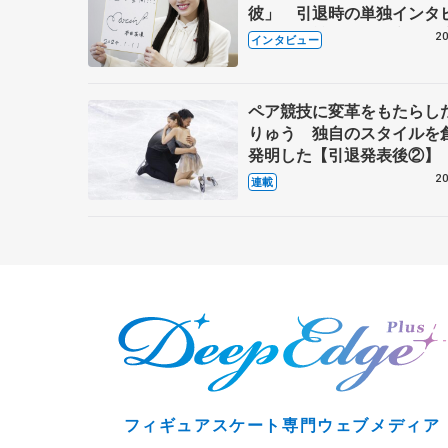
彼」 引退時の単独インタ
で語った競技人生や家族、
20
インタビュー
これからの夢…
ペア競技に変革をもたらし
りゅう 独自のスタイルを
発明した【引退発表後②】
20
連載
フィギュアスケート専門ウェブメディア