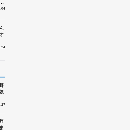
世
講
.04
ん
オ
.24
野
験
.27
呼
ま