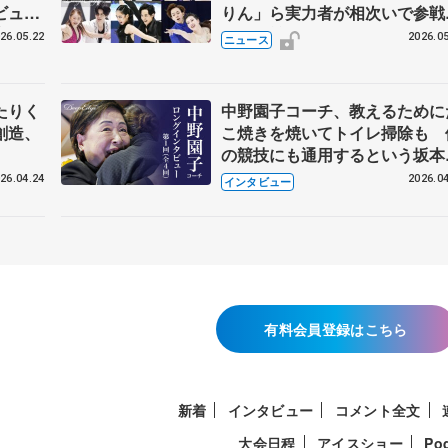
ビュー
りん」ら実力者が相次いで参
恋人、
国内の競争激化
26.05.22
2026.05
ニュース
たりく
中野園子コーチ、教えるために
創造、
こ焼きを焼いてトイレ掃除も 
の競技にも通用するという坂本
織の筋肉
26.04.24
2026.04
インタビュー
有料会員登録はこちら
新着
インタビュー
コメント全文
大会日程
アイスショー
Po