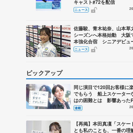
キャスト#72を配信
20
ニュース
佐藤駿、青木祐奈、山本草
シーズンへ本格始動 大阪
本強化合宿 シニアデビュ
田麻央らも
20
ニュース
ピックアップ
同じ演目で120回お客様に
でもらう 船上スケーター
はの困難とは 影響あったP
キャプテン松永さんの存在
20
連載
【再掲】本田真凜「スケー
とも私のことも、一番の理