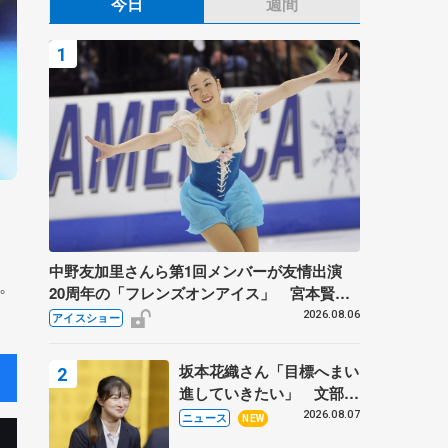
今日
週間
中野友加里さんら第1回メンバーが友情出演
。
20周年の「フレンズオンアイス」 宮本賢二
さん、有川梨絵さん、田村岳斗さんも
2026.08.06
アイスショー
坂本花織さん「目標へまい
進していきたい」 文部科
学省スポーツ表彰式で代表
2026.08.07
ニュース
NEW
謝辞