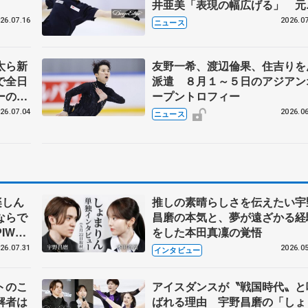
井亜美「表現の幅広げる」 元
界王者のフェルナンデスさんが
26.07.16
2026.07
ニュース
師
太ら新
友野一希、渡辺倫果、住吉りを
で全日
派遣 ８月１～５日のアジアン
ーの島
ープントロフィー
26.07.04
2026.06
ニュース
楽しん
推しの素晴らしさを伝えたい宇
ならで
昌磨の本気と、夢が遠ざかる経
IW前
をした本田真凜の覚悟
26.07.31
2026.05
インタビュー
トのこ
アイスダンスが〝戦国時代〟と
解者は
ばれる理由 宇野昌磨の「しょ