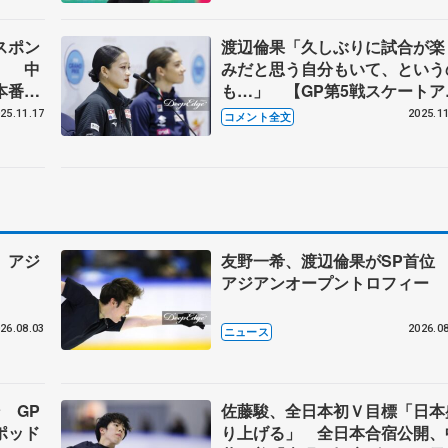
かったら...」 【GPファイナ
式練習】
スポン
渡辺倫果「久しぶりに試合が楽
） 中
みだと思う自分もいて、という
本番に
も…」 【GP第5戦スケートア
第5戦
リカ・女子SP】
25.11.17
2025.11
コメント全文
ー】
 アジ
友野一希、渡辺倫果がSP首
アジアンオープントロフィー
26.08.03
2026.08
ニュース
 GP
佐藤駿、全日本初Ｖ目標「日本
ポッド
り上げる」 全日本合宿公開、