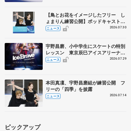
【鳥とお花をイメージしたフリー し
ょまりん練習公開】ポッドキャスト
#75を配信
2026.07.30
ニュース
宇野昌磨、小中学生にスケートの特別
レッスン 東京辰巳アイスアリーナ
で、「Ice Brave -A TURNING
2026.07.29
ニュース
SEASON-」東京公演の開催記念
本田真凜、宇野昌磨組が練習公開 フ
リーの「四季」を披露
2026.07.14
ニュース
ピックアップ