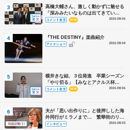
高橋大輔さん、激しく動かずに魅せる
「深みみたいなものは出てきてい
る？」 〝兄さん〟と慕うレジェンド
2026.08.06
コメント全文
NEW
野村忠宏さんと和気あいあい
『THE DESTINY』楽曲紹介
2026.08.04
アイスショー
横井きな結、３位発進 卒業シーズン
「やり切る」【みなとアクルス杯
SP】
2026.08.06
コメント全文
NEW
夫が「思い出作りに」と後押しした海
外同行がミラノまで… 繁華街のリン
クでは不良のお兄さんも味方に 小林
2026.08.05
インタビュー
芳子さんが振り返るスケート人生