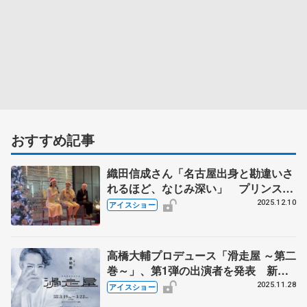
おすすめ記事
織田信成さん「名古屋出身と勘違いさ
れるほど、なじみ深い」 プリンスア
イスワールド愛知公演を前に「天空の
2025.12.10
アイスショー
クリスマスツリー点灯式」 鈴木明子
さん、本郷理華さんとトークショー
高橋大輔プロデュース「滑走屋 ～第二
巻～」、第1弾の出演者を発表 新メ
ンバーに清水咲衣、森本涼雅、田中蓮
2025.11.28
アイスショー
音ら