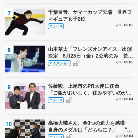
千葉百音、サマーカップ欠場 世界フ
ィギュア女子2位
2026.08.05
ニュース
山本草太「フレンズオンアイス」出演
決定 8月28日（金）2公演のみ 荒川
静香さんプロデュース、20周年のアイ
2026.08.05
アイスショー
スショー
佐藤駿、上尾市のPR大使に任命
「ご飯がおいしく、住みやすいのが魅
力」
2026.08.04
ニュース
高橋大輔さん、金3つの迫力を感嘆
自身のメダルは「どちらに？」 〝リ
ス兄弟〟オリンピック3連覇の野村忠
2026.08.04
ニュース