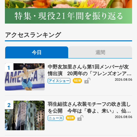
アクセスランキング
今日
週間
中野友加里さんら第1回メンバーが友
情出演 20周年の「フレンズオンアイ
ス」 宮本賢二さん、有川梨絵さん、
2026.08.06
アイスショー
NEW
田村岳斗さんも
羽生結弦さん衣装モチーフの吹き流し
を公開 今年は「春よ、来い」、仙台
の瑞鳳殿
2026.08.06
ニュース
NEW