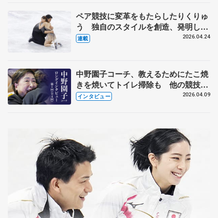
ペア競技に変革をもたらしたりくりゅ
う 独自のスタイルを創造、発明した
【引退発表後②】
2026.04.24
連載
中野園子コーチ、教えるためにたこ焼
きを焼いてトイレ掃除も 他の競技に
も通用するという坂本花織の筋肉
2026.04.09
インタビュー