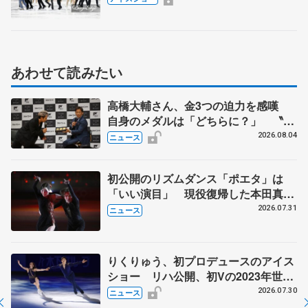
あわせて読みたい
高橋大輔さん、金3つの迫力を感嘆
自身のメダルは「どちらに？」 〝リ
ス兄弟〟オリンピック3連覇の野村忠
2026.08.04
ニュース
宏さんと対談
初公開のリズムダンス「ポエタ」は
「いい演目」 現役復帰した本田真
凜、宇野昌磨組がアイスショー
2026.07.31
ニュース
りくりゅう、初プロデュースのアイス
ショー リハ公開、初Vの2023年世界
選手権のSP披露 ハゼボロ、チョク
2026.07.30
ニュース
ベイら豪華メンバーが来日