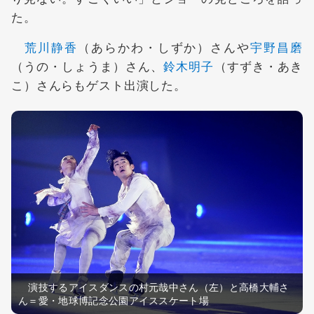
た。
荒川静香
（あらかわ・しずか）さんや
宇野昌磨
（うの・しょうま）さん、
鈴木明子
（すずき・あき
こ）さんらもゲスト出演した。
演技するアイスダンスの村元哉中さん（左）と高橋大輔さ
ん＝愛・地球博記念公園アイススケート場