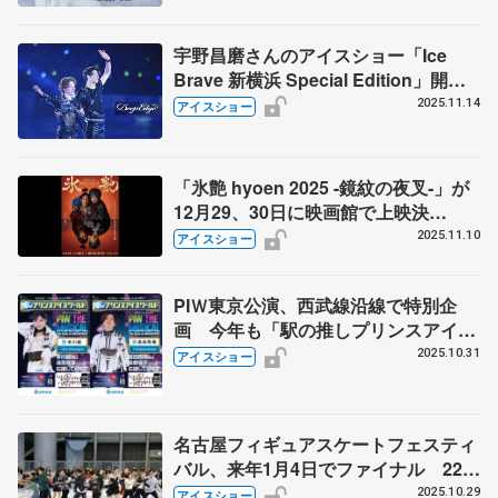
宇野昌磨さんのアイスショー「Ice
Brave 新横浜 Special Edition」開催
が決定！ ステファン・ランビエル氏
2025.11.14
アイスショー
の出演や新プログラムの披露も
「氷艶 hyoen 2025 -鏡紋の夜叉-」が
12月29、30日に映画館で上映決
定！ 高橋大輔さんとNEWS増田貴久
2025.11.10
アイスショー
さんW主演
PIＷ東京公演、西武線沿線で特別企
画 今年も「駅の推しプリンスアイス
ワールド」 町田樹さんの大人スケー
2025.10.31
アイスショー
ター向けワークショップも
名古屋フィギュアスケートフェスティ
バル、来年1月4日でファイナル 22年
間の歴史に区切り
2025.10.29
アイスショー