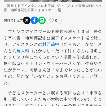
演技するアイスダンスの村元哉中さん（右）と高橋大輔さん＝
愛・地球博記念公園アイススケート場
0
SNSでシェア
プリンスアイスワールド愛知公演が１３日、長久
手市の愛・地球博記念公園アイススケート場で始ま
り、アイスダンスの
村元哉中
（むらもと・かな）さ
んと
高橋大輔
（たかはし・だいすけ）さんは引退し
た２０２３年につくったという演目を初披露した。
振付師はケイトリン・ウィーバーさんで、生命や再
生がテーマ。高橋さんは「今までやったことがない
もの。新たな『かなだい』をお見せできる」と話し
た。
子どもスケーターと共演する演目もあり「未来を
引っ張っていく人たちが大勢の中で滑るのは、あま
り見ない。すごくいい」とショーの見どころを語っ