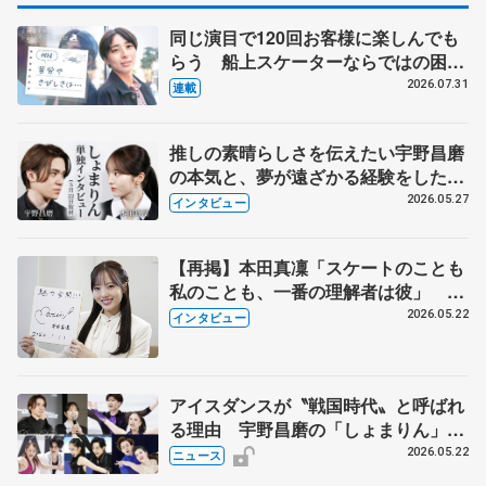
同じ演目で120回お客様に楽しんでも
らう 船上スケーターならではの困難
とは 影響あったPIW前キャプテン松
2026.07.31
連載
永さんの存在
推しの素晴らしさを伝えたい宇野昌磨
の本気と、夢が遠ざかる経験をした本
田真凜の覚悟
2026.05.27
インタビュー
【再掲】本田真凜「スケートのことも
私のことも、一番の理解者は彼」 引
退時の単独インタビューで語った競技
2026.05.22
インタビュー
人生や家族、恋人、これからの夢…
アイスダンスが〝戦国時代〟と呼ばれ
る理由 宇野昌磨の「しょまりん」ら
実力者が相次いで参戦 国内の競争激
2026.05.22
ニュース
化