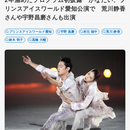
リンスアイスワールド愛知公演で 荒川静香
さんや宇野昌磨さんも出演
プリンスアイスワールド愛知
宇野 昌磨
村元 哉中
荒川 静香
鈴木 明子
高橋 大輔