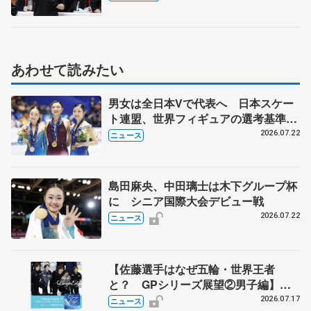
「もっとやってって感じですよ」
【GPスケートカナダ男子フリー】
あわせて読みたい
男女は全日本Vで代表へ 日本スケー
ト連盟、世界フィギュアの選考基準を
承認
2026.07.22
ニュース
島田麻央、中田璃士は木下グループ杯
に シニア国際大会デビュー戦
2026.07.22
ニュース
【佐藤選手はなぜ五輪・世界王者
と？ GPシリーズ展望②男子編】
ポッドキャスト#73を配信
2026.07.17
ニュース