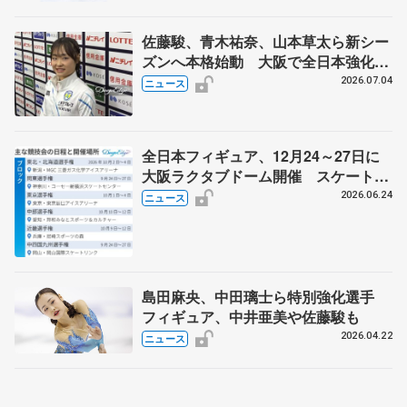
佐藤駿、青木祐奈、山本草太ら新シー
ズンへ本格始動 大阪で全日本強化合
宿 シニアデビューの島田麻央らも
2026.07.04
ニュース
全日本フィギュア、12月24～27日に
大阪ラクタブドーム開催 スケート連
盟の新シーズン日程
2026.06.24
ニュース
島田麻央、中田璃士ら特別強化選手
フィギュア、中井亜美や佐藤駿も
2026.04.22
ニュース