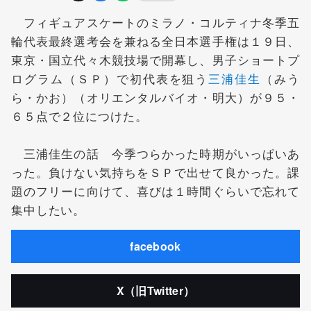
フィギュアスケートのミラノ・コルティナ冬季五
輪代表最終選考会を兼ねる全日本選手権は１９日、
東京・国立代々木競技場で開幕し、男子ショートプ
ログラム（ＳＰ）で初代表を狙う
三浦佳生
（みう
ら・かお）（オリエンタルバイオ・明大）が９５・
６５点で２位につけた。
三浦佳生の話 今季つらかった時期がいっぱいあ
った。負けない気持ちをＳＰで出せて良かった。課
題のフリーに向けて、喜びは１時間ぐらいで忘れて
集中したい。
facebook
X（旧Twitter）