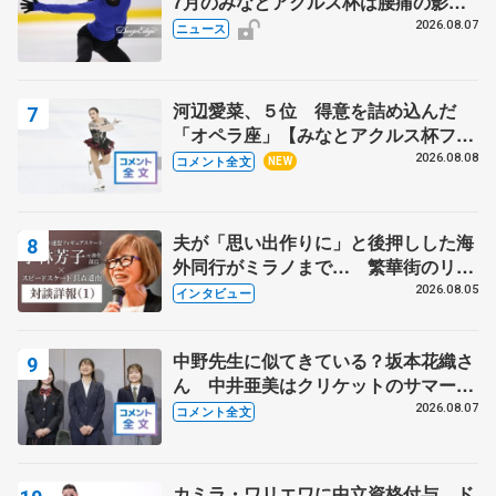
7月のみなとアクルス杯は腰痛の影響
で
2026.08.07
ニュース
河辺愛菜、５位 得意を詰め込んだ
「オペラ座」【みなとアクルス杯フリ
ー】
2026.08.08
コメント全文
NEW
夫が「思い出作りに」と後押しした海
外同行がミラノまで… 繁華街のリン
クでは不良のお兄さんも味方に 小林
2026.08.05
インタビュー
芳子さんが振り返るスケート人生
中野先生に似てきている？坂本花織さ
ん 中井亜美はクリケットのサマーキ
ャンプに 島田麻央はたくさん試合に
2026.08.07
コメント全文
出て国際大会へ【文部科学省スポーツ
表彰式】
カミラ・ワリエワに中立資格付与 ド