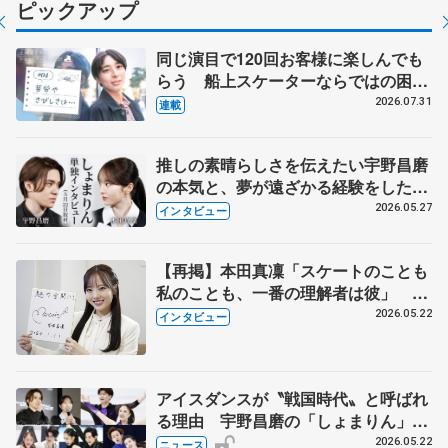
ピックアップ
同じ演目で120回お客様に楽しんでも
らう 船上スケーターならではの困難
とは 影響あったPIW前キャプテン松
2026.07.31
連載
永さんの存在
推しの素晴らしさを伝えたい宇野昌磨
の本気と、夢が遠ざかる経験をした本
田真凜の覚悟
2026.05.27
インタビュー
【再掲】本田真凜「スケートのことも
私のことも、一番の理解者は彼」 引
退時の単独インタビューで語った競技
2026.05.22
インタビュー
人生や家族、恋人、これからの夢…
アイスダンスが〝戦国時代〟と呼ばれ
る理由 宇野昌磨の「しょまりん」ら
実力者が相次いで参戦 国内の競争激
2026.05.22
ニュース