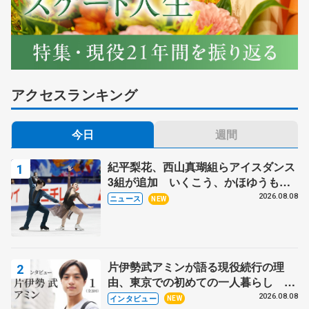
アクセスランキング
今日
週間
紀平梨花、西山真瑚組らアイスダンス
3組が追加 いくこう、かほゆうも、
木下グループ杯
2026.08.08
ニュース
NEW
片伊勢武アミンが語る現役続行の理
由、東京での初めての一人暮らし 注
目スケーターの「今」に迫る
2026.08.08
インタビュー
NEW