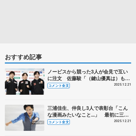
おすすめ記事
ノービスから競った3人が会見で互い
に注文 佐藤駿「（鍵山優真は）もう
ちょっと乱れた方が…」 三浦佳生、
2025.12.21
コメント全文
加速した壁際のジャンプは「抑えられ
なくて申し訳ない」【全日本フィギュ
ア男子メダリスト会見】
三浦佳生、仲良し3人で表彰台「こん
な漫画みたいなこと...」 最初に三つ
の4回転をバチッと決めて「これはい
2025.12.21
コメント全文
っただろ」【全日本フィギュア男子フ
リー】