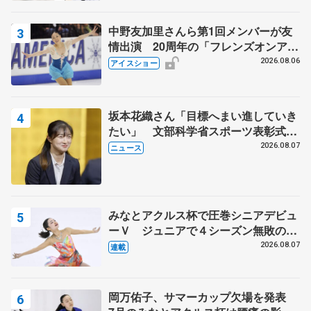
中野友加里さんら第1回メンバーが友
情出演 20周年の「フレンズオンアイ
ス」 宮本賢二さん、有川梨絵さん、
2026.08.06
アイスショー
田村岳斗さんも
坂本花織さん「目標へまい進していき
たい」 文部科学省スポーツ表彰式で
代表謝辞
2026.08.07
ニュース
みなとアクルス杯で圧巻シニアデビュ
ーＶ ジュニアで４シーズン無敗の島
田麻央
2026.08.07
連載
岡万佑子、サマーカップ欠場を発表