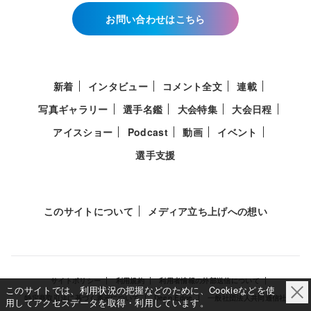
お問い合わせはこちら
新着
インタビュー
コメント全文
連載
写真ギャラリー
選手名鑑
大会特集
大会日程
アイスショー
Podcast
動画
イベント
選手支援
このサイトについて
メディア立ち上げへの想い
サイトポリシー
利用規約
利用者情報の外部送信について
このサイトでは、利用状況の把握などのために、Cookieなどを使
特定商取引法に基づく表示について
Deep Edge
一般社団法人共同通信社
用してアクセスデータを取得・利用しています。