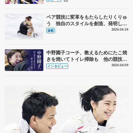
化
ペア競技に変革をもたらしたりくりゅ
う 独自のスタイルを創造、発明した
【引退発表後②】
2026.04.24
連載
中野園子コーチ、教えるためにたこ焼
きを焼いてトイレ掃除も 他の競技に
も通用するという坂本花織の筋肉
2026.04.09
インタビュー