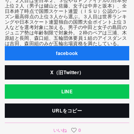
り。２人目は全日本２、３位やＧＰファイナルの日本勢
上位２人（男子は鍵山と佐藤、女子は中井と坂本）、全
日本終了時点で国際スケート連盟（ＩＳＵ）公認のシー
ズン最高得点の上位３人から選ぶ。３人目は世界ランキ
ングや日本スケート連盟独自の国際大会ポイント上位３
人などを選考対象に加える。男子の中田と女子の島田の
ジュニア勢は年齢制限で対象外。２枠のペアは三浦、木
原組と長岡、森口組、五輪団体要員１組のアイスダンス
は吉田、森田組のみが五輪出場資格を満たしている。
facebook
X（旧Twitter）
LINE
URLをコピー
いいね
0