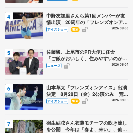
芳子さんが振り返るスケート人生
中野友加里さんら第1回メンバーが友
情出演 20周年の「フレンズオンアイ
ス」 宮本賢二さん、有川梨絵さん、
2026.08.06
アイスショー
NEW
田村岳斗さんも
佐藤駿、上尾市のPR大使に任命
「ご飯がおいしく、住みやすいのが魅
力」
2026.08.04
ニュース
山本草太「フレンズオンアイス」出演
決定 8月28日（金）2公演のみ 荒川
静香さんプロデュース、20周年のアイ
2026.08.05
アイスショー
NEW
スショー
羽生結弦さん衣装モチーフの吹き流し
を公開 今年は「春よ、来い」、仙台