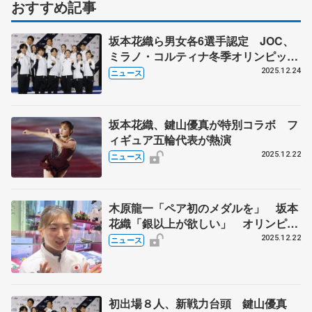
おすすめ記事
坂本花織ら男女各6選手認定 JOC、
ミラノ・コルティナ冬季オリンピック
代表
2025.12.24
ニュース
坂本花織、鍵山優真が特別コラボ フ
ィギュア五輪代表が熱演
2025.12.22
ニュース
木原龍一「ペア初のメダルを」 坂本
花織「銀以上が欲しい」 オリンピッ
クへ決意新た
2025.12.22
ニュース
初出場８人、新戦力台頭 鍵山優真