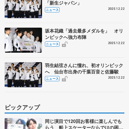
「新生ジャパン」
2025.12.22
ニュース
坂本花織「過去最多メダルを」 オリ
ンピックへ強力布陣
2025.12.22
ニュース
羽生結弦さんに憧れ、初オリンピック
へ 仙台市出身の千葉百音と佐藤駿
2025.12.22
ニュース
ピックアップ
同じ演目で120回お客様に楽しんでも
らう 船上スケーターならではの困難