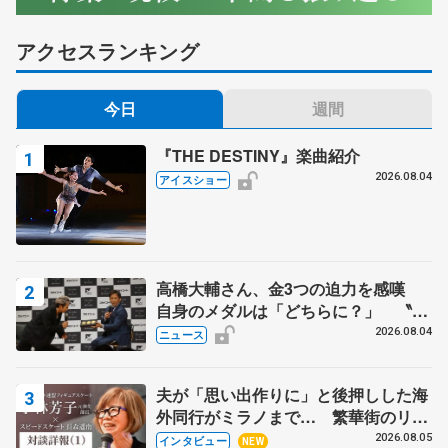
アクセスランキング
今日
週間
『THE DESTINY』楽曲紹介
2026.08.04
アイスショー
高橋大輔さん、金3つの迫力を感嘆
自身のメダルは「どちらに？」 〝リ
ス兄弟〟オリンピック3連覇の野村忠
2026.08.04
ニュース
宏さんと対談
夫が「思い出作りに」と後押しした海
外同行がミラノまで… 繁華街のリン
クでは不良のお兄さんも味方に 小林
2026.08.05
インタビュー
NEW