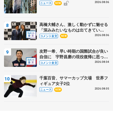
の瑞鳳殿
2026.08.06
ニュース
NEW
高橋大輔さん、激しく動かずに魅せる
「深みみたいなものは出てきてい
る？」 〝兄さん〟と慕うレジェンド
2026.08.06
コメント全文
NEW
野村忠宏さんと和気あいあい
友野一希、早い時期の国際試合が良い
自信に 宇野昌磨の現役復帰に思って
いること 【アジアンオープントロフ
2026.08.04
コメント全文
ィーフリー】
千葉百音、サマーカップ欠場 世界フ
ィギュア女子2位
2026.08.05
ニュース
NEW