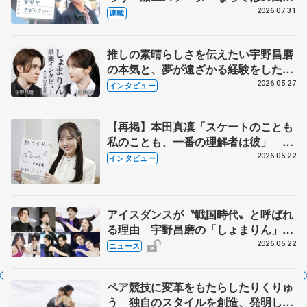
とは 影響あったPIW前キャプテン松
2026.07.31
連載
永さんの存在
推しの素晴らしさを伝えたい宇野昌磨
の本気と、夢が遠ざかる経験をした本
田真凜の覚悟
2026.05.27
インタビュー
【再掲】本田真凜「スケートのことも
私のことも、一番の理解者は彼」 引
退時の単独インタビューで語った競技
2026.05.22
インタビュー
人生や家族、恋人、これからの夢…
アイスダンスが〝戦国時代〟と呼ばれ
る理由 宇野昌磨の「しょまりん」ら
実力者が相次いで参戦 国内の競争激
2026.05.22
ニュース
化
ペア競技に変革をもたらしたりくりゅ
う 独自のスタイルを創造、発明した