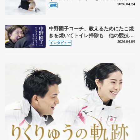
【引退発表後②】
2026.04.24
連載
中野園子コーチ、教えるためにたこ焼
きを焼いてトイレ掃除も 他の競技に
も通用するという坂本花織の筋肉
2026.04.09
インタビュー