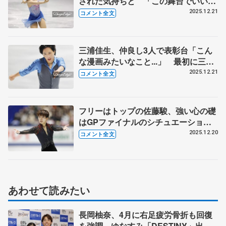
された気持ちと 「この舞台でいい演
技ができるのか不安が大きくて」【全
2025.12.21
コメント全文
日本フィギュア女子フリー】
三浦佳生、仲良し3人で表彰台「こん
な漫画みたいなこと...」 最初に三つ
の4回転をバチッと決めて「これはい
2025.12.21
コメント全文
っただろ」【全日本フィギュア男子フ
リー】
フリーはトップの佐藤駿、強い心の礎
はGPファイナルのシチュエーション
「330点の後に比べたら…」【全日本
2025.12.20
コメント全文
フィギュア男子フリー】
あわせて読みたい
長岡柚奈、4月に右足疲労骨折も回復
を強調 ゆなすみ「DESTINY」出