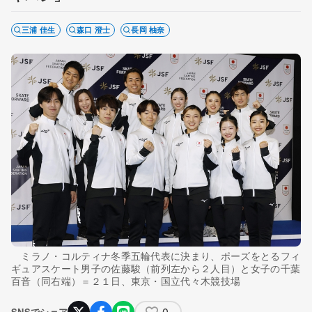
三浦 佳生
森口 澄士
長岡 柚奈
ミラノ・コルティナ冬季五輪代表に決まり、ポーズをとるフィ
ギュアスケート男子の佐藤駿（前列左から２人目）と女子の千葉
百音（同右端）＝２１日、東京・国立代々木競技場
0
SNSでシェア