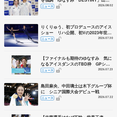
演、森口澄士「力を合わせて」
2026.08.02
ニュース
りくりゅう、初プロデュースのアイス
ショー リハ公開、初Vの2023年世界
選手権のSP披露 ハゼボロ、チョク
2026.07.30
ニュース
ベイら豪華メンバーが来日
【ファイナルも期待のゆなすみ 気に
なるアイスダンスのTBD枠 GPシリ
ーズ展望③ペア・アイスダンス編】
2026.07.23
ニュース
ポッドキャスト#74を配信
島田麻央、中田璃士は木下グループ杯
に シニア国際大会デビュー戦
2026.07.22
ニュース