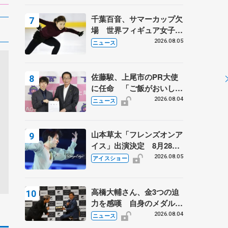
は不良のお兄さんも味方
に 小林芳子さんが振り返
千葉百音、サマーカップ欠
るスケート人生
場 世界フィギュア女子2
位
2026.08.05
ニュース
佐藤駿、上尾市のPR大使
に任命 「ご飯がおいし
く、住みやすいのが魅力」
2026.08.04
ニュース
山本草太「フレンズオンア
イス」出演決定 8月28日
（金）2公演のみ 荒川静
2026.08.05
アイスショー
香さんプロデュース、20
周年のアイスショー
高橋大輔さん、金3つの迫
力を感嘆 自身のメダルは
「どちらに？」 〝リス兄
2026.08.04
ニュース
弟〟オリンピック3連覇の