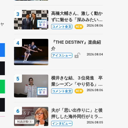
高橋大輔さん、激しく動か
ずに魅せる「深みみたいな
ャ
ものは出てきている？」
2026.08.06
コメント全文
NEW
〝兄さん〟と慕うレジェン
ド野村忠宏さんと和気あい
『THE DESTINY』楽曲紹
あい
介
2026.08.04
アイスショー
横井きな結、３位発進 卒
業シーズン「やり切る」
【みなとアクルス杯SP】
2026.08.06
コメント全文
NEW
夫が「思い出作りに」と後
押しした海外同行がミラノ
まで… 繁華街のリンクで
2026.08.05
インタビュー