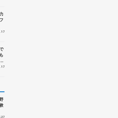
力
フ
.17
で
も
イ
.17
野
験
.27