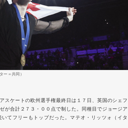
ター＝共同）
アスケートの欧州選手権最終日は１７日、英国のシェフ
ゼが合計２７３・００点で制した。同種目でジョージア
続いてフリーもトップだった。マテオ・リッツォ（イタ