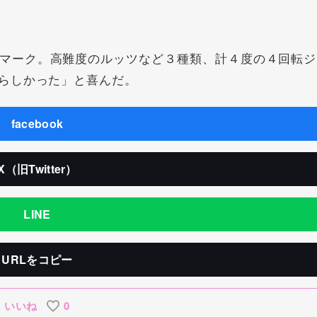
マーク。高難度のルッツなど３種類、計４度の４回転ジ
らしかった」と喜んだ。
facebook
X（旧Twitter）
LINE
URLをコピー
いいね
0