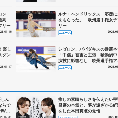
ロン
ルナ・ヘンドリックス「応援に
界最高
をもらった」 欧州選手権女子
フリー
リー
26.01.18
2026.01
ニュース
く楽し
シゼロン、パパダキスの暴露本
スダン
「中傷」被害と主張 騒動渦中
演技に影響なし 欧州選手権ア
スダンスRD
26.01.17
2026.01
ニュース
楽しん
推しの素晴らしさを伝えたい宇
ならで
昌磨の本気と、夢が遠ざかる経
IW前
をした本田真凜の覚悟
26.07.31
2026.05
インタビュー