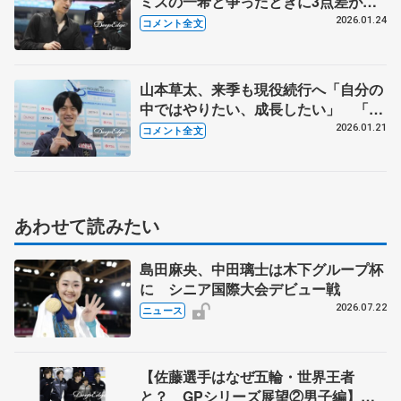
ミスの一希と争ったときに3点差があ
る、チャンピオンシップスのメダルを
2026.01.24
コメント全文
追う」【四大陸選手権男子SP】
山本草太、来季も現役続行へ「自分の
中ではやりたい、成長したい」 「チ
ャンピオンシップのメダルないし、僕
2026.01.21
コメント全文
の存在アピールしたい」【四大陸選手
権公式練習】
あわせて読みたい
島田麻央、中田璃士は木下グループ杯
に シニア国際大会デビュー戦
2026.07.22
ニュース
【佐藤選手はなぜ五輪・世界王者
と？ GPシリーズ展望②男子編】