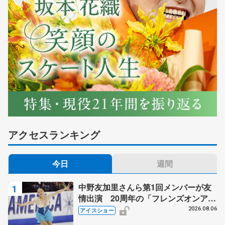
アクセスランキング
今日
週間
中野友加里さんら第1回メンバーが友
情出演 20周年の「フレンズオンアイ
ス」 宮本賢二さん、有川梨絵さん、
2026.08.06
アイスショー
田村岳斗さんも