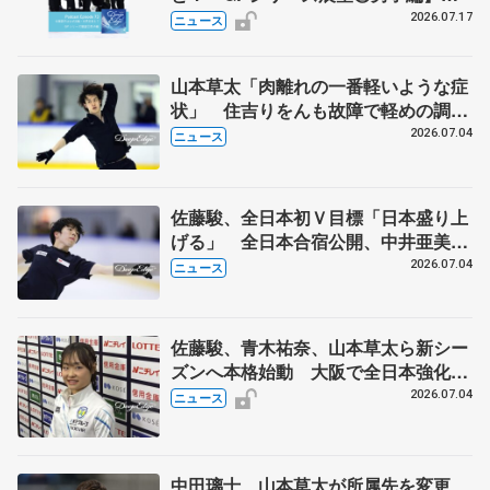
ポッドキャスト#73を配信
2026.07.17
ニュース
山本草太「肉離れの一番軽いような症
状」 住吉りをんも故障で軽めの調
整 全日本シニア強化合宿
2026.07.04
ニュース
佐藤駿、全日本初Ｖ目標「日本盛り上
げる」 全日本合宿公開、中井亜美
「表現の幅広げる」 元世界王者のフ
2026.07.04
ニュース
ェルナンデスさんが講師
佐藤駿、青木祐奈、山本草太ら新シー
ズンへ本格始動 大阪で全日本強化合
宿 シニアデビューの島田麻央らも
2026.07.04
ニュース
中田璃士、山本草太が所属先を変更