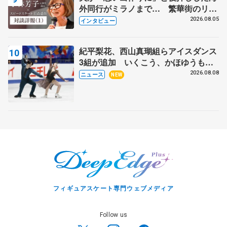
外同行がミラノまで… 繁華街のリン
クでは不良のお兄さんも味方に 小林
2026.08.05
インタビュー
芳子さんが振り返るスケート人生
紀平梨花、西山真瑚組らアイスダンス
3組が追加 いくこう、かほゆうも、
木下グループ杯
2026.08.08
ニュース
NEW
フィギュアスケート専門ウェブメディア
Follow us