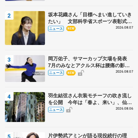
坂本花織さん「目標へまい進していき
たい」 文部科学省スポーツ表彰式で
代表謝辞
2026.08.07
ニュース
NEW
岡万佑子、サマーカップ欠場を発表
7月のみなとアクルス杯は腰痛の影響
で
2026.08.07
ニュース
NEW
羽生結弦さん衣装モチーフの吹き流し
を公開 今年は「春よ、来い」、仙台
の瑞鳳殿
2026.08.06
ニュース
片伊勢武アミンが語る現役続行の理