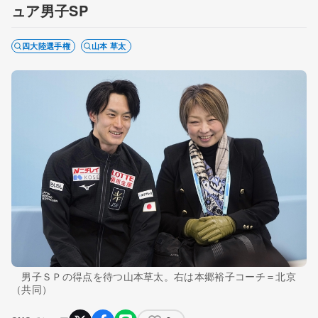
ュア男子SP
四大陸選手権
山本 草太
男子ＳＰの得点を待つ山本草太。右は本郷裕子コーチ＝北京
（共同）