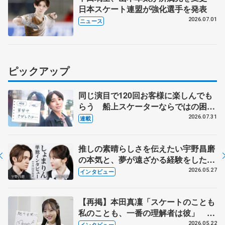
日本スケート連盟が強化選手を発表
2026.07.01
ニュース
ピックアップ
同じ演目で120回お客様に楽しんでも
らう 船上スケーターならではの困難
とは 影響あったPIW前キャプテン松
2026.07.31
連載
永さんの存在
推しの素晴らしさを伝えたい宇野昌磨
の本気と、夢が遠ざかる経験をした本
田真凜の覚悟
2026.05.27
インタビュー
【再掲】本田真凜「スケートのことも
私のことも、一番の理解者は彼」 引
退時の単独インタビューで語った競技
2026.05.22
インタビュー