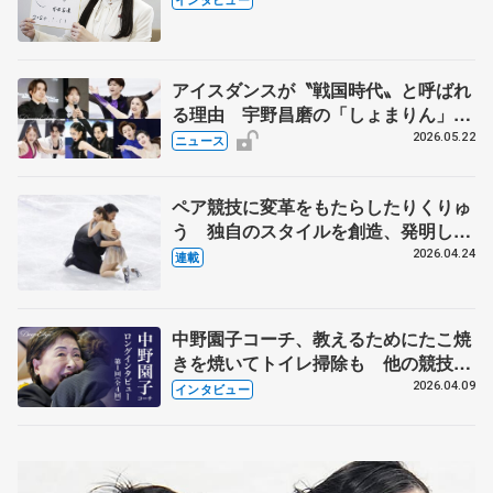
人生や家族、恋人、これからの夢…
アイスダンスが〝戦国時代〟と呼ばれ
る理由 宇野昌磨の「しょまりん」ら
実力者が相次いで参戦 国内の競争激
2026.05.22
ニュース
化
ペア競技に変革をもたらしたりくりゅ
う 独自のスタイルを創造、発明した
【引退発表後②】
2026.04.24
連載
中野園子コーチ、教えるためにたこ焼
きを焼いてトイレ掃除も 他の競技に
も通用するという坂本花織の筋肉
2026.04.09
インタビュー