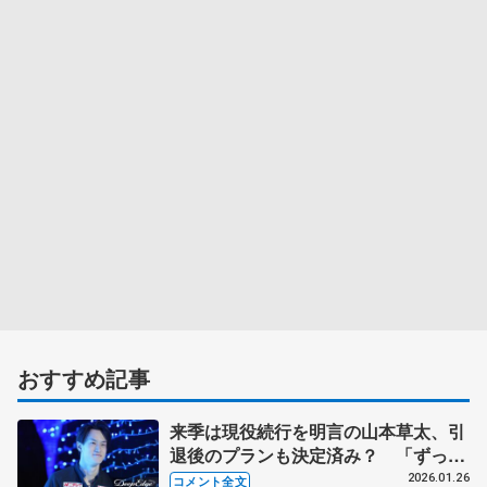
おすすめ記事
来季は現役続行を明言の山本草太、引
退後のプランも決定済み？ 「ずっ
と、もう小さい頃から、そこは変わら
2026.01.26
コメント全文