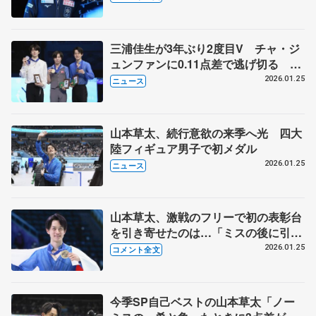
ずで」 【四大陸選手権男子一夜明け】
三浦佳生が3年ぶり2度目V チャ・ジ
ュンファンに0.11点差で逃げ切る 山
本草太3位、友野一希は4位 四大陸フ
2026.01.25
ニュース
ィギュア最終日
山本草太、続行意欲の来季へ光 四大
陸フィギュア男子で初メダル
2026.01.25
ニュース
山本草太、激戦のフリーで初の表彰台
を引き寄せたのは…「ミスの後に引き
ずらなかったのは成長できた部分」
2026.01.25
コメント全文
【四大陸選手権男子フリー】
今季SP自己ベストの山本草太「ノー