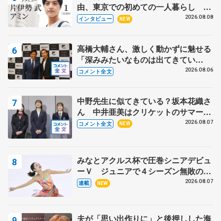
由、東京での初めての一人暮らし 注
目スケーターの「今」に迫る
2026.08.08
インタビュー
NEW
高橋大輔さん、激しく動かずに魅せる
「深みみたいなものは出てきてい
る？」 〝兄さん〟と慕うレジェンド
2026.08.06
コメント全文
野村忠宏さんと和気あいあい
中野先生に似てきている？坂本花織さ
ん 中井亜美はクリケットのサマーキ
ャンプに 島田麻央はたくさん試合に
2026.08.07
コメント全文
NEW
出て国際大会へ【文部科学省スポーツ
表彰式】
みなとアクルス杯で圧巻シニアデビュ
ーＶ ジュニアで４シーズン無敗の島
田麻央
2026.08.07
連載
NEW
夫が「思い出作りに」と後押しした海