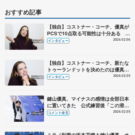
おすすめ記事
【独自】コストナー・コーチ、優真が
PCSで10点取る可能性は十分ある
「最高を目指すならプレッシャーや責
2026.02.06
インタビュー
任も受け止めなければ」【単独インタ
ビュー・2回続きの（下）】
【独自】コストナー・コーチ、新たな
トゥーランドットを決めたのは優真
「大きなポテンシャルがあり、まだま
2026.02.05
インタビュー
だ改善できる余地がある」【単独イン
タビュー・2回続きの（上）】
鍵山優真、マイナスの感情は全部日本
に置いてきた 公式練習後「この滑り
が鍵山優真なんだぞっていうのを…」
2026.02.05
コメント全文
【5日競技会場公式練習後】
ミラノ到着の坂本花織＆鍵山優真 オ