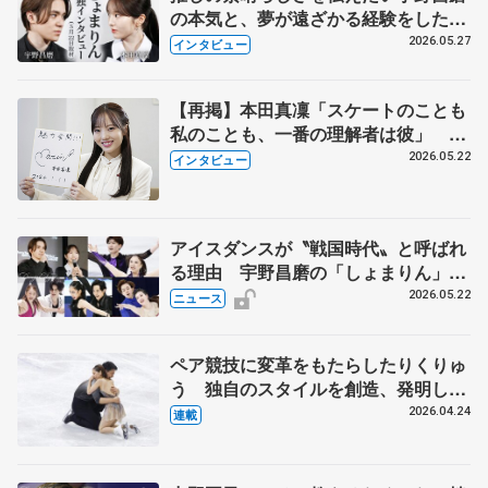
の本気と、夢が遠ざかる経験をした本
田真凜の覚悟
2026.05.27
インタビュー
【再掲】本田真凜「スケートのことも
私のことも、一番の理解者は彼」 引
退時の単独インタビューで語った競技
2026.05.22
インタビュー
人生や家族、恋人、これからの夢…
アイスダンスが〝戦国時代〟と呼ばれ
る理由 宇野昌磨の「しょまりん」ら
実力者が相次いで参戦 国内の競争激
2026.05.22
ニュース
化
ペア競技に変革をもたらしたりくりゅ
う 独自のスタイルを創造、発明した
【引退発表後②】
2026.04.24
連載