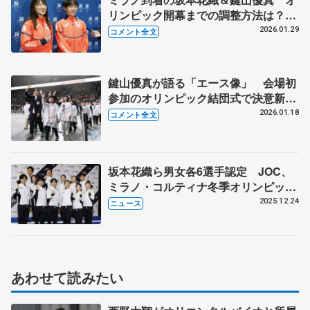
リンピック開幕までの調整方法は？
空港で語った大舞台への意気込み
2026.01.29
コメント全文
鍵山優真が語る「エース像」 会場初
参加のオリンピック結団式で決意新
た
2026.01.18
コメント全文
坂本花織ら男女各6選手認定 JOC、
ミラノ・コルティナ冬季オリンピック
代表
2025.12.24
ニュース
あわせて読みたい