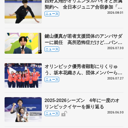
西野太翔がオリエンタルバイオと所属
契約へ 全日本ジュニア合宿参加「結
果残していかないと」 講師はジェー
2026.08.01
ニュース
ソン・ブラウン、岡万佑子は助言感謝
鍵山優真が若者支援団体のアンバサダ
ーに就任 高所恐怖症だけど…バンジ
ージャンプに挑戦も？
2026.07.30
ニュース
オリンピック優秀者顕彰にりくりゅ
う、坂本花織さん、団体メンバーら
8月7日に文科省が表彰式、ブルーノ・
2026.07.27
ニュース
マルコット、中野園子らコーチも
2025-2026シーズン 4年に一度のオ
リンピックイヤーを振り返る
2026.06.30
ニュース