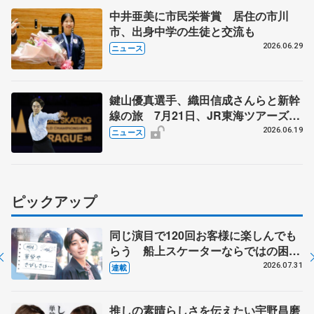
中井亜美に市民栄誉賞 居住の市川
市、出身中学の生徒と交流も
2026.06.29
ニュース
鍵山優真選手、織田信成さんらと新幹
線の旅 7月21日、JR東海ツアーズが
「THE REVUE ON SHINKANSEN」
2026.06.19
ニュース
を運行
ピックアップ
同じ演目で120回お客様に楽しんでも
らう 船上スケーターならではの困難
とは 影響あったPIW前キャプテン松
2026.07.31
連載
永さんの存在
推しの素晴らしさを伝えたい宇野昌磨