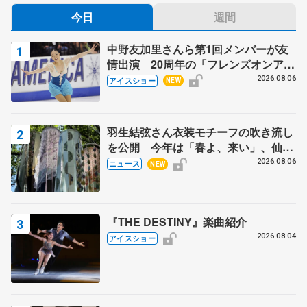
今日
週間
中野友加里さんら第1回メンバーが友
情出演 20周年の「フレンズオンアイ
ス」 宮本賢二さん、有川梨絵さん、
2026.08.06
アイスショー
NEW
田村岳斗さんも
羽生結弦さん衣装モチーフの吹き流し
を公開 今年は「春よ、来い」、仙台
の瑞鳳殿
2026.08.06
ニュース
NEW
『THE DESTINY』楽曲紹介
2026.08.04
アイスショー