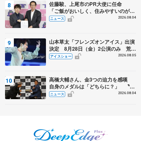
佐藤駿、上尾市のPR大使に任命
「ご飯がおいしく、住みやすいのが魅
力」
2026.08.04
ニュース
山本草太「フレンズオンアイス」出演
決定 8月28日（金）2公演のみ 荒川
静香さんプロデュース、20周年のアイ
2026.08.05
アイスショー
スショー
高橋大輔さん、金3つの迫力を感嘆
自身のメダルは「どちらに？」 〝リ
ス兄弟〟オリンピック3連覇の野村忠
2026.08.04
ニュース
宏さんと対談