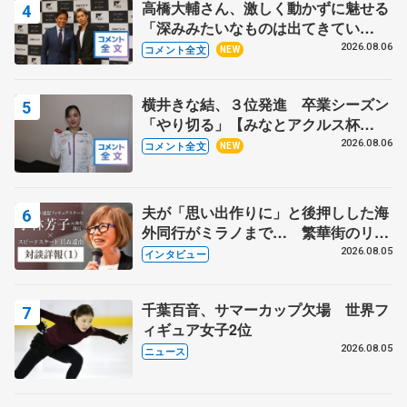
高橋大輔さん、激しく動かずに魅せる
「深みみたいなものは出てきてい
る？」 〝兄さん〟と慕うレジェンド
2026.08.06
コメント全文
NEW
野村忠宏さんと和気あいあい
横井きな結、３位発進 卒業シーズン
「やり切る」【みなとアクルス杯
SP】
2026.08.06
コメント全文
NEW
夫が「思い出作りに」と後押しした海
外同行がミラノまで… 繁華街のリン
クでは不良のお兄さんも味方に 小林
2026.08.05
インタビュー
芳子さんが振り返るスケート人生
千葉百音、サマーカップ欠場 世界フ
ィギュア女子2位
2026.08.05
ニュース