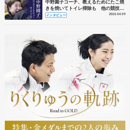
中野園子コーチ、教えるためにたこ焼
きを焼いてトイレ掃除も 他の競技に
も通用するという坂本花織の筋肉
2026.04.09
インタビュー