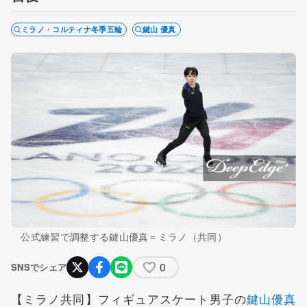
ミラノ・コルティナ冬季五輪
鍵山 優真
公式練習で調整する鍵山優真＝ミラノ（共同）
0
SNSでシェア
【ミラノ共同】フィギュアスケート男子の
鍵山優真