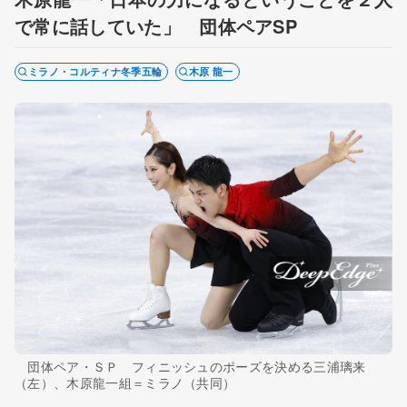
で常に話していた」 団体ペアSP
ミラノ・コルティナ冬季五輪
木原 龍一
団体ペア・ＳＰ フィニッシュのポーズを決める三浦璃来
（左）、木原龍一組＝ミラノ（共同）