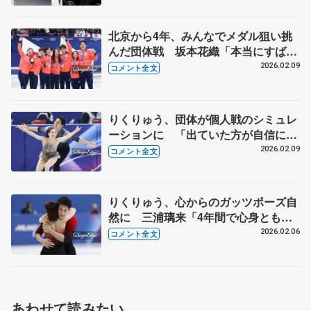
北京から4年、みんなでメダル狙い挑
んだ団体戦 坂本花織「本当にすばら
しい選手ばっか」【ミラノ五輪団体戦
2026.02.09
コメント全文
表彰式後】
りくりゅう、団体が個人戦のシミュレ
ーションに 「出ていた方が自信にな
る」【ミラノ五輪団体ペア・フリー
2026.02.09
コメント全文
後】
りくりゅう、心からのガッツポーズ自
然に 三浦璃来「4年間で心身ともに
強くなれた」 【団体ペアSP後】
2026.02.06
コメント全文
あわせて読みたい