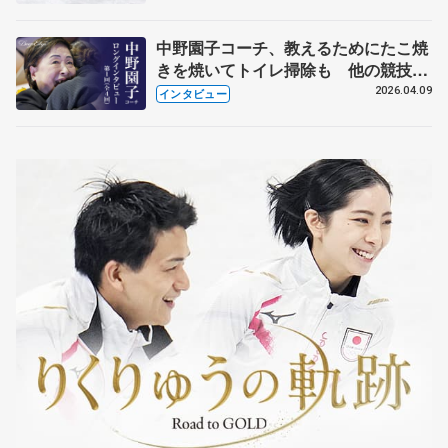
中野園子コーチ、教えるためにたこ焼
きを焼いてトイレ掃除も 他の競技に
も通用するという坂本花織の筋肉
2026.04.09
インタビュー