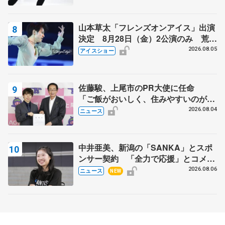
山本草太「フレンズオンアイス」出演
決定 8月28日（金）2公演のみ 荒川
静香さんプロデュース、20周年のアイ
2026.08.05
アイスショー
スショー
佐藤駿、上尾市のPR大使に任命
「ご飯がおいしく、住みやすいのが魅
力」
2026.08.04
ニュース
中井亜美、新潟の「SANKA」とスポ
ンサー契約 「全力で応援」とコメン
ト
2026.08.06
ニュース
NEW