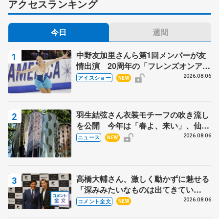
アクセスランキング
今日
週間
中野友加里さんら第1回メンバーが友
情出演 20周年の「フレンズオンアイ
ス」 宮本賢二さん、有川梨絵さん、
2026.08.06
アイスショー
NEW
田村岳斗さんも
羽生結弦さん衣装モチーフの吹き流し
を公開 今年は「春よ、来い」、仙台
の瑞鳳殿
2026.08.06
ニュース
NEW
高橋大輔さん、激しく動かずに魅せる
「深みみたいなものは出てきてい
る？」 〝兄さん〟と慕うレジェンド
2026.08.06
コメント全文
NEW
野村忠宏さんと和気あいあい