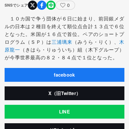
0
SNSでシェア
１０カ国で争う団体が６日に始まり、前回銀メダ
ルの日本は２種目を終えて順位点合計１３点で６位
となった。米国が１６点で首位。ペアのショートプ
ログラム（ＳＰ）は
三浦璃来
（みうら・りく）、
木
原龍一
（きはら・りゅういち）組（木下グループ）
が今季世界最高の８２・８４点で１位となった。
facebook
X（旧Twitter）
LINE