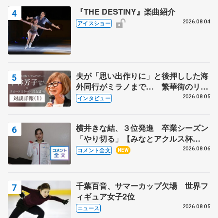
『THE DESTINY』楽曲紹介
2026.08.04
アイスショー
夫が「思い出作りに」と後押しした海
外同行がミラノまで… 繁華街のリン
クでは不良のお兄さんも味方に 小林
2026.08.05
インタビュー
芳子さんが振り返るスケート人生
横井きな結、３位発進 卒業シーズン
「やり切る」【みなとアクルス杯
SP】
2026.08.06
コメント全文
NEW
千葉百音、サマーカップ欠場 世界フ
ィギュア女子2位
2026.08.05
ニュース