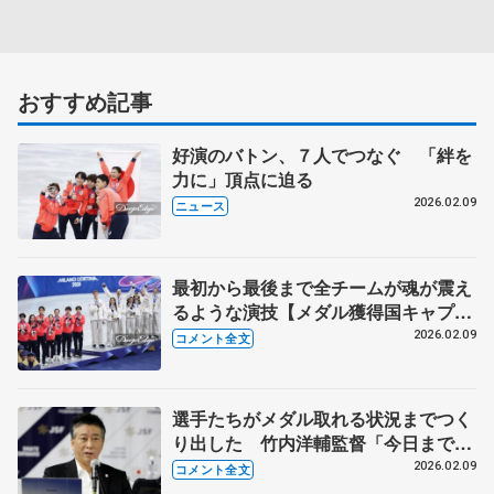
おすすめ記事
好演のバトン、７人でつなぐ 「絆を
力に」頂点に迫る
2026.02.09
ニュース
最初から最後まで全チームが魂が震え
るような演技【メダル獲得国キャプテ
ン会見全文】
2026.02.09
コメント全文
選手たちがメダル取れる状況までつく
り出した 竹内洋輔監督「今日までの
全ての演技が誇らしい」 【ミラノ五
2026.02.09
コメント全文
輪団体表彰式後】