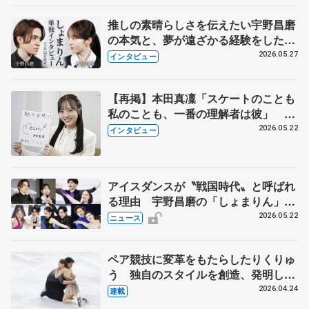
推しの素晴らしさを伝えたい宇野昌磨
の本気と、夢が遠ざかる経験をした本
田真凜の覚悟
2026.05.27
インタビュー
【再掲】本田真凜「スケートのことも
私のことも、一番の理解者は彼」 引
退時の単独インタビューで語った競技
2026.05.22
インタビュー
人生や家族、恋人、これからの夢…
アイスダンスが〝戦国時代〟と呼ばれ
る理由 宇野昌磨の「しょまりん」ら
実力者が相次いで参戦 国内の競争激
2026.05.22
ニュース
化
ペア競技に変革をもたらしたりくりゅ
う 独自のスタイルを創造、発明した
【引退発表後②】
2026.04.24
連載