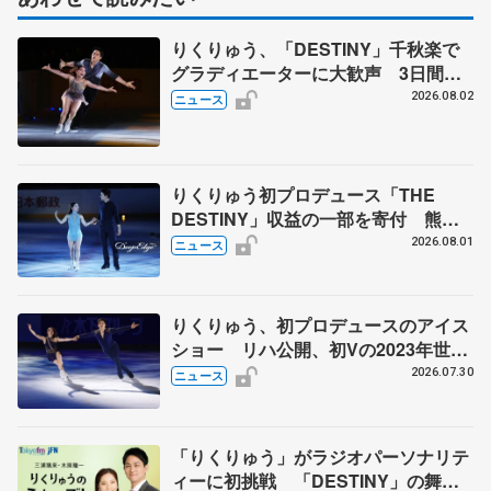
りくりゅう、「DESTINY」千秋楽で
グラディエーターに大歓声 3日間の
計4公演で延べ約１万8千人動員、三浦
2026.08.02
ニュース
璃来さん感極まる
りくりゅう初プロデュース「THE
DESTINY」収益の一部を寄付 熊本
地震、被災者支援
2026.08.01
ニュース
りくりゅう、初プロデュースのアイス
ショー リハ公開、初Vの2023年世界
選手権のSP披露 ハゼボロ、チョク
2026.07.30
ニュース
ベイら豪華メンバーが来日
「りくりゅう」がラジオパーソナリテ
ィーに初挑戦 「DESTINY」の舞台