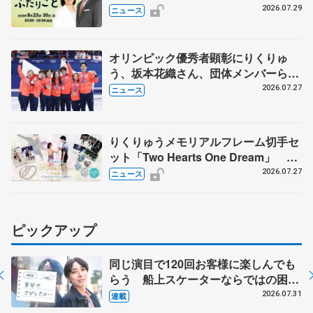
裏エピソードも
2026.07.29
ニュース
オリンピック優秀者顕彰にりくりゅ
う、坂本花織さん、団体メンバーら
8月7日に文科省が表彰式、ブルーノ・
2026.07.27
ニュース
マルコット、中野園子らコーチも
りくりゅうメモリアルフレーム切手セ
ット「Two Hearts One Dream」 受
注生産、7月29日受け付け開始
2026.07.27
ニュース
ピックアップ
同じ演目で120回お客様に楽しんでも
らう 船上スケーターならではの困難
とは 影響あったPIW前キャプテン松
2026.07.31
連載
永さんの存在