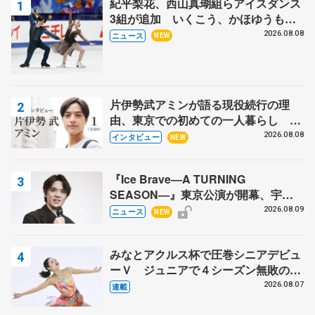
紀平梨花、西山真瑚組らアイスダンス
3組が追加 いくこう、かほゆうも、
木下グループ杯
2026.08.08
ニュース
NEW
片伊勢武アミンが語る現役続行の理
由、東京での初めての一人暮らし 注
目スケーターの「今」に迫る
2026.08.08
インタビュー
NEW
『Ice Brave―A TURNING
SEASON―』東京公演が開幕、宇野
昌磨の『Ice Brave』にかける思いを
2026.08.09
ニュース
NEW
知る記事 5選
みなとアクルス杯で圧巻シニアデビュ
ーＶ ジュニアで４シーズン無敗の島
田麻央
2026.08.07
連載