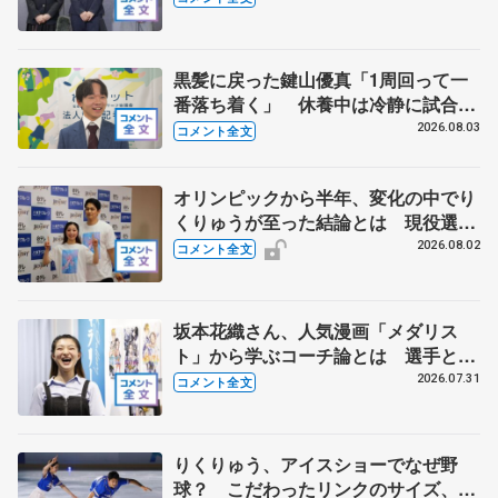
出て国際大会へ【文部科学省スポーツ
表彰式】
黒髪に戻った鍵山優真「1周回って一
番落ち着く」 休養中は冷静に試合を
観戦する機会にも
2026.08.03
コメント全文
オリンピックから半年、変化の中でり
くりゅうが至った結論とは 現役選手
みたいな今の生活に「引退したんだよ
2026.08.02
コメント全文
ね？」 【THE DESTINY千秋楽】
坂本花織さん、人気漫画「メダリス
ト」から学ぶコーチ論とは 選手とし
て先頭でやってきて「後輩に受け継い
2026.07.31
コメント全文
でもらわないと」
りくりゅう、アイスショーでなぜ野
球？ こだわったリンクのサイズ、試