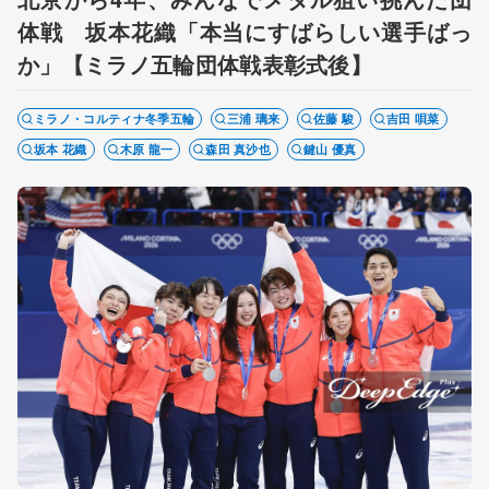
体戦 坂本花織「本当にすばらしい選手ばっ
か」【ミラノ五輪団体戦表彰式後】
ミラノ・コルティナ冬季五輪
三浦 璃来
佐藤 駿
吉田 唄菜
坂本 花織
木原 龍一
森田 真沙也
鍵山 優真