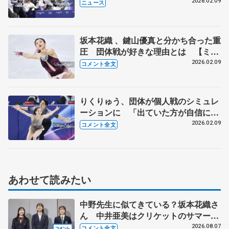
とは分かっていた」 フィギュア団体
2026.02.09
ニュース
「銀」
坂本花織 、鍵山優真と分かち合った重
圧 団体戦が好きな理由とは 【ミラ
ノ五輪団体女子フリー後】
2026.02.09
コメント全文
りくりゅう、団体が個人戦のシミュレ
ーションに 「出ていた方が自信にな
る」【ミラノ五輪団体ペア・フリー
2026.02.09
コメント全文
後】
あわせて読みたい
中野先生に似てきている？坂本花織さ
ん 中井亜美はクリケットのサマーキ
ャンプに 島田麻央はたくさん試合に
2026.08.07
コメント全文