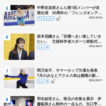
中野友加里さんら第1回メンバーが友
情出演 20周年の「フレンズオンアイ
ス」 宮本賢二さん、有川梨絵さん、
2026.08.06
アイスショー
田村岳斗さんも
坂本花織さん「目標へまい進していき
たい」 文部科学省スポーツ表彰式で
代表謝辞
2026.08.07
ニュース
岡万佑子、サマーカップ欠場を発表
7月のみなとアクルス杯は腰痛の影響
で
2026.08.07
ニュース
羽生結弦さん、珠玉の衣装を展示 伊
藤聡美さん制作の一点もの、矢口亨さ