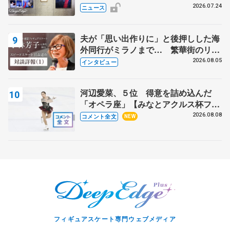
んが撮影
2026.07.24
ニュース
夫が「思い出作りに」と後押しした海
外同行がミラノまで… 繁華街のリン
クでは不良のお兄さんも味方に 小林
2026.08.05
インタビュー
芳子さんが振り返るスケート人生
河辺愛菜、５位 得意を詰め込んだ
「オペラ座」【みなとアクルス杯フリ
ー】
2026.08.08
コメント全文
NEW
フィギュアスケート専門ウェブメディア