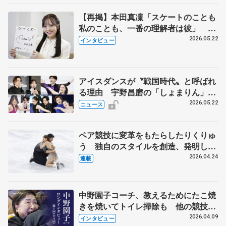
【再掲】本田真凜「スケートのことも
私のことも、一番の理解者は彼」 引
退時の単独インタビューで語った競技
2026.05.22
インタビュー
人生や家族、恋人、これからの夢…
アイスダンスが〝戦国時代〟と呼ばれ
る理由 宇野昌磨の「しょまりん」ら
実力者が相次いで参戦 国内の競争激
2026.05.22
ニュース
化
ペア競技に変革をもたらしたりくりゅ
う 独自のスタイルを創造、発明した
【引退発表後②】
2026.04.24
連載
中野園子コーチ、教えるためにたこ焼
きを焼いてトイレ掃除も 他の競技に
も通用するという坂本花織の筋肉
2026.04.09
インタビュー