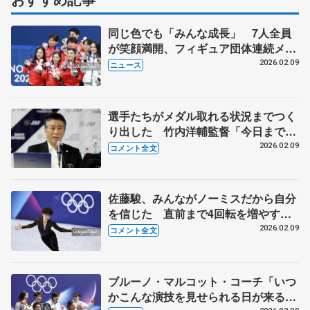
同じ色でも「みんな成長」 7人全員
が笑顔満開、フィギュア団体連続メダ
ル
2026.02.09
ニュース
選手たちがメダル取れる状況までつく
り出した 竹内洋輔監督「今日までの
全ての演技が誇らしい」 【ミラノ五
2026.02.09
コメント全文
輪団体表彰式後】
佐藤駿、みんながノーミスだから自分
を信じた 直前まで4回転を増やすか
迷ったが…【ミラノ五輪団体男子フリ
2026.02.09
コメント全文
ー後】
ブルーノ・マルコット・コーチ「いつ
かこんな演技を見せられる日が来るこ