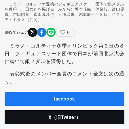
ミラノ・コルティナ五輪のフィギュアスケート団体で銀メダル
を獲得し、日の丸を掲げる（左から）坂本花織、佐藤駿、鍵山優
真、吉田唄菜、森田真沙也、三浦璃来、木原龍一＝８日、イタリ
ア・ミラノ（共同）
0
SNSでシェア
ミラノ・コルティナ冬季オリンピック第３日の８
日、フィギュアスケート団体で日本が前回北京大会
に続いて銀メダルを獲得した。
表彰式後のメンバー全員のコメント全文は次の通
り。
facebook
X（旧Twitter）