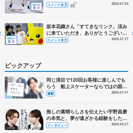
合同様の迫力を 【THE DESTINYリ
2026.07.30
コメント全文
ハーサル後 】
坂本花織さん「すてきなリンク。涼み
に来ていただき、ありがとうございま
す」 シスメックスのリンク開場１周
2026.07.27
コメント全文
年、三原舞依さん「暑い日続くので滑
りに来て」
ピックアップ
同じ演目で120回お客様に楽しんでも
らう 船上スケーターならではの困難
とは 影響あったPIW前キャプテン松
2026.07.31
連載
永さんの存在
推しの素晴らしさを伝えたい宇野昌磨
の本気と、夢が遠ざかる経験をした本
田真凜の覚悟
2026.05.27
インタビュー