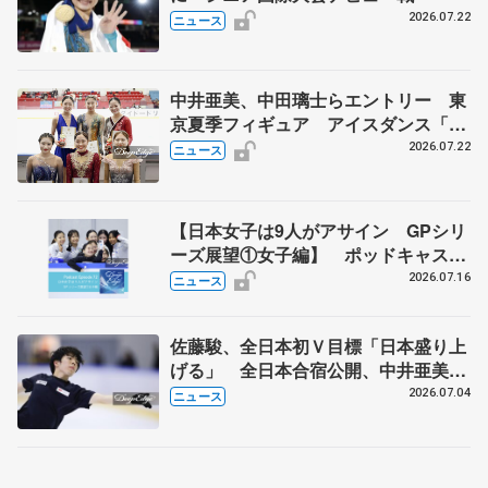
2026.07.22
ニュース
中井亜美、中田璃士らエントリー 東
京夏季フィギュア アイスダンス「か
ほゆう」や矢島榛乃、北村凌大組も
2026.07.22
ニュース
【日本女子は9人がアサイン GPシリ
ーズ展望①女子編】 ポッドキャスト
#72を配信
2026.07.16
ニュース
佐藤駿、全日本初Ｖ目標「日本盛り上
げる」 全日本合宿公開、中井亜美
「表現の幅広げる」 元世界王者のフ
2026.07.04
ニュース
ェルナンデスさんが講師