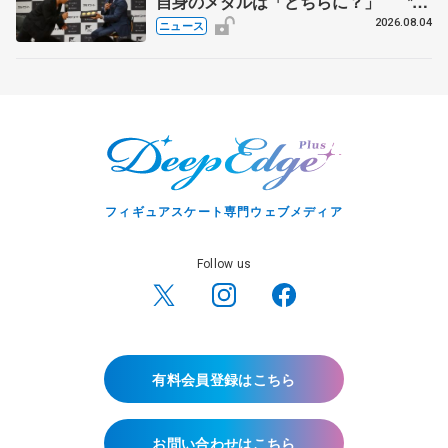
自身のメダルは「どちらに？」 〝リ
ス兄弟〟オリンピック3連覇の野村忠
2026.08.04
ニュース
宏さんと対談
フィギュアスケート専門ウェブメディア
Follow us
有料会員登録はこちら
お問い合わせはこちら