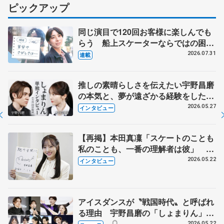
ピックアップ
同じ演目で120回お客様に楽しんでも
らう 船上スケーターならではの困難
とは 影響あったPIW前キャプテン松
2026.07.31
連載
永さんの存在
推しの素晴らしさを伝えたい宇野昌磨
の本気と、夢が遠ざかる経験をした本
田真凜の覚悟
2026.05.27
インタビュー
【再掲】本田真凜「スケートのことも
私のことも、一番の理解者は彼」 引
退時の単独インタビューで語った競技
2026.05.22
インタビュー
人生や家族、恋人、これからの夢…
アイスダンスが〝戦国時代〟と呼ばれ
る理由 宇野昌磨の「しょまりん」ら
実力者が相次いで参戦 国内の競争激
2026.05.22