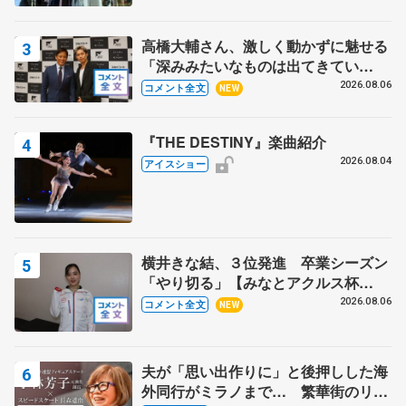
高橋大輔さん、激しく動かずに魅せる
「深みみたいなものは出てきてい
る？」 〝兄さん〟と慕うレジェンド
2026.08.06
コメント全文
NEW
野村忠宏さんと和気あいあい
『THE DESTINY』楽曲紹介
2026.08.04
アイスショー
横井きな結、３位発進 卒業シーズン
「やり切る」【みなとアクルス杯
SP】
2026.08.06
コメント全文
NEW
夫が「思い出作りに」と後押しした海
外同行がミラノまで… 繁華街のリン