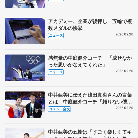
アカデミー、企業が後押し 五輪で複
数メダルの快挙
2026.02.20
ニュース
感無量の中庭健介コーチ 「成せなか
った思いかなえてくれた」
2026.02.20
ニュース
中井亜美に伝えた浅田真央さんの言葉
とは 中庭健介コーチ「頼りない僕を
信じてやってきてくれた」 【ミラノ
2026.02.20
コメント全文
五輪女子フリー】
中井亜美の五輪は「すごく楽しくてキ