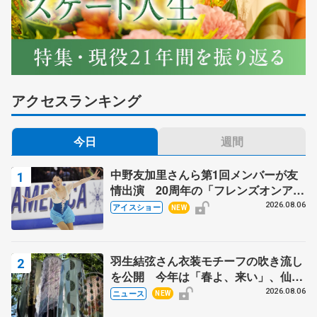
アクセスランキング
今日
週間
中野友加里さんら第1回メンバーが友
情出演 20周年の「フレンズオンアイ
ス」 宮本賢二さん、有川梨絵さん、
2026.08.06
アイスショー
NEW
田村岳斗さんも
羽生結弦さん衣装モチーフの吹き流し
を公開 今年は「春よ、来い」、仙台
の瑞鳳殿
2026.08.06
ニュース
NEW