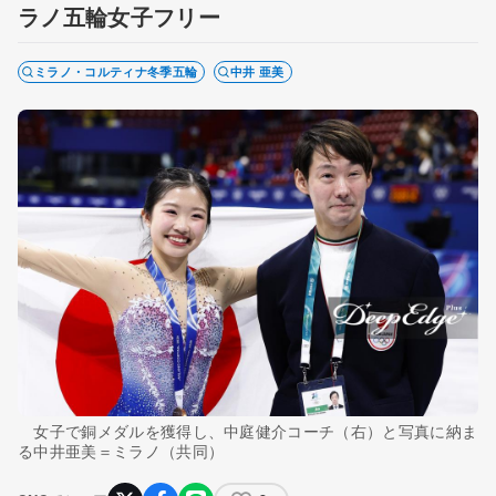
ラノ五輪女子フリー
ミラノ・コルティナ冬季五輪
中井 亜美
女子で銅メダルを獲得し、中庭健介コーチ（右）と写真に納ま
る中井亜美＝ミラノ（共同）