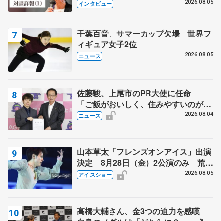
クでは不良のお兄さんも味方に 小林
2026.08.05
インタビュー
芳子さんが振り返るスケート人生
千葉百音、サマーカップ欠場 世界フ
ィギュア女子2位
2026.08.05
ニュース
佐藤駿、上尾市のPR大使に任命
「ご飯がおいしく、住みやすいのが魅
力」
2026.08.04
ニュース
山本草太「フレンズオンアイス」出演
決定 8月28日（金）2公演のみ 荒川
静香さんプロデュース、20周年のアイ
2026.08.05
アイスショー
スショー
高橋大輔さん、金3つの迫力を感嘆