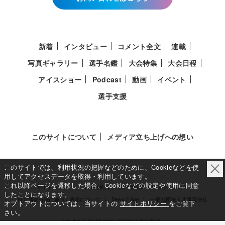
新着
インタビュー
コメント全文
連載
写真ギャラリー
選手名鑑
大会特集
大会日程
アイスショー
Podcast
動画
イベント
選手支援
このサイトについて
メディア立ち上げへの想い
このサイトでは、利用状況の把握などのために、Cookieなどを使
用してアクセスデータを取得・利用しています。
これ以降ページを遷移した場合、Cookieなどの設定や使用に同意
サイトポリシー
利用規約
利用者情報の外部送信について
したことになります。
特定商取引法に基づく表示について
Deep Edge
一般社団法人共同通信社
オプトアウトについては、当サイトの
サイトポリシー
をご覧下
さい。
Copy Right © KYODO NEWS All RIGHTS RESERVED.