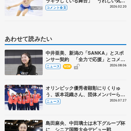
ラキラしている舞台」 うれしい気持
ちでいっぱい【ミラノ五輪女子フリー
2026.02.20
コメント全文
後】
あわせて読みたい
中井亜美、新潟の「SANKA」とスポ
ンサー契約 「全力で応援」とコメン
ト
2026.08.06
ニュース
NEW
オリンピック優秀者顕彰にりくりゅ
う、坂本花織さん、団体メンバーら
8月7日に文科省が表彰式、ブルーノ・
2026.07.27
ニュース
マルコット、中野園子らコーチも
島田麻央、中田璃士は木下グループ杯
に シニア国際大会デビュー戦