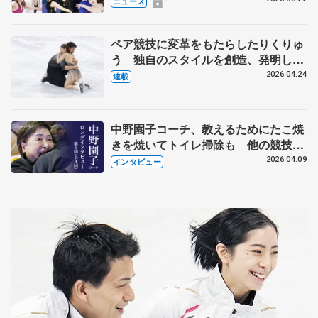
ニュース
化
ペア競技に変革をもたらしたりくりゅ
う 独自のスタイルを創造、発明した
【引退発表後②】
2026.04.24
連載
中野園子コーチ、教えるためにたこ焼
きを焼いてトイレ掃除も 他の競技に
も通用するという坂本花織の筋肉
2026.04.09
インタビュー