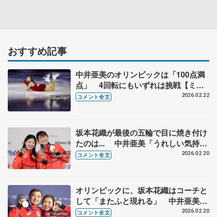
おすすめ記事
中井亜美のオリンピックは「100点満
点」 4回転にもいずれは挑戦【ミラ
ノ五輪エキシビション後】
2026.02.22
コメント全文
坂本花織が最後の五輪で目に焼き付け
たのは... 中井亜美「うれしい気持ち
もあるが、ここからスタート」 【ミ
2026.02.20
コメント全文
ラノ五輪女子一夜明け会見】
オリンピックに、坂本花織はコーチと
して「またふと現れる」 中井亜美は
「あと2回出られるよう頑張りたい」
2026.02.20
コメント全文