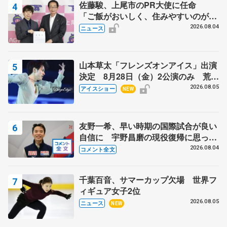
佐藤駿、上尾市のPR大使に任命
「ご飯がおいしく、住みやすいのが魅
力」
2026.08.04
ニュース
山本草太「フレンズオンアイス」出演
決定 8月28日（金）2公演のみ 荒川
静香さんプロデュース、20周年のアイ
2026.08.05
アイスショー
NEW
スショー
友野一希、早い時期の国際試合が良い
自信に 宇野昌磨の現役復帰に思って
いること 【アジアンオープントロフ
2026.08.04
コメント全文
ィーフリー】
千葉百音、サマーカップ欠場 世界フ
ィギュア女子2位
2026.08.05
ニュース
NEW