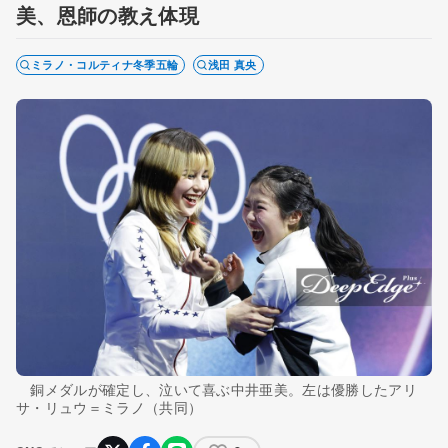
美、恩師の教え体現
ミラノ・コルティナ冬季五輪
浅田 真央
銅メダルが確定し、泣いて喜ぶ中井亜美。左は優勝したアリ
サ・リュウ＝ミラノ（共同）