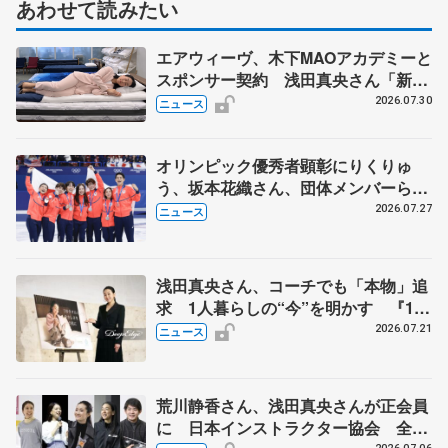
あわせて読みたい
エアウィーヴ、木下MAOアカデミーと
スポンサー契約 浅田真央さん「新た
な挑戦にも寄り添っていただけること
2026.07.30
ニュース
に心強さ」
オリンピック優秀者顕彰にりくりゅ
う、坂本花織さん、団体メンバーら
8月7日に文科省が表彰式、ブルーノ・
2026.07.27
ニュース
マルコット、中野園子らコーチも
浅田真央さん、コーチでも「本物」追
求 1人暮らしの“今”を明かす 『1秒
タオル』ホットマンのブランドアンバ
2026.07.21
ニュース
サダー就任
荒川静香さん、浅田真央さんが正会員
に 日本インストラクター協会 全日