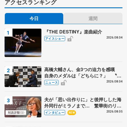
アクセスランキング
今日
週間
『THE DESTINY』楽曲紹介
2026.08.04
アイスショー
高橋大輔さん、金3つの迫力を感嘆
自身のメダルは「どちらに？」 〝リ
ス兄弟〟オリンピック3連覇の野村忠
2026.08.04
ニュース
宏さんと対談
夫が「思い出作りに」と後押しした海
外同行がミラノまで… 繁華街のリン
クでは不良のお兄さんも味方に 小林
2026.08.05
インタビュー
NEW
芳子さんが振り返るスケート人生