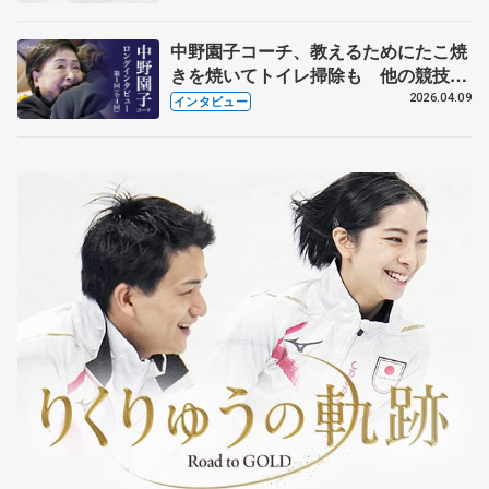
中野園子コーチ、教えるためにたこ焼
きを焼いてトイレ掃除も 他の競技に
も通用するという坂本花織の筋肉
2026.04.09
インタビュー