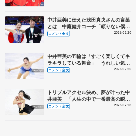
【メダリスト会見】
中井亜美に伝えた浅田真央さんの言葉
とは 中庭健介コーチ「頼りない僕を
信じてやってきてくれた」 【ミラノ
2026.02.20
コメント全文
五輪女子フリー】
中井亜美の五輪は「すごく楽しくてキ
ラキラしている舞台」 うれしい気持
ちでいっぱい【ミラノ五輪女子フリー
2026.02.20
コメント全文
後】
トリプルアクセル決め、夢が叶った中
井亜美 「人生の中で一番最高の瞬
間」【ミラノ五輪女子SP後】
2026.02.18
コメント全文