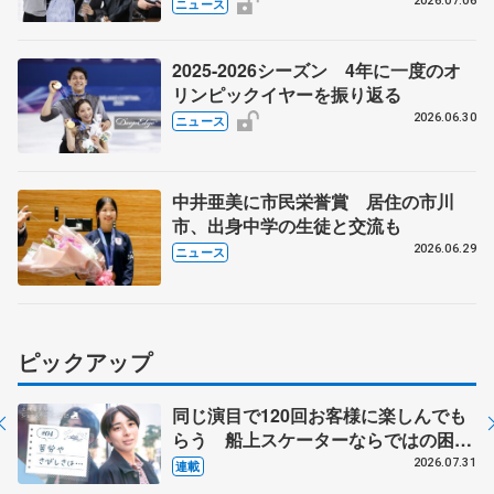
本フィギュアなどでのコーチ資格へ新
2026.07.06
ニュース
たな一歩
2025-2026シーズン 4年に一度のオ
リンピックイヤーを振り返る
2026.06.30
ニュース
中井亜美に市民栄誉賞 居住の市川
市、出身中学の生徒と交流も
2026.06.29
ニュース
ピックアップ
同じ演目で120回お客様に楽しんでも
らう 船上スケーターならではの困難
とは 影響あったPIW前キャプテン松
2026.07.31
連載
永さんの存在