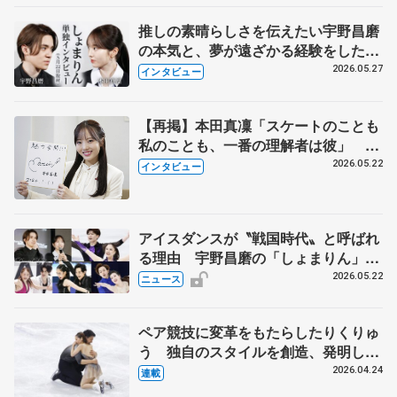
推しの素晴らしさを伝えたい宇野昌磨
の本気と、夢が遠ざかる経験をした本
田真凜の覚悟
2026.05.27
インタビュー
【再掲】本田真凜「スケートのことも
私のことも、一番の理解者は彼」 引
退時の単独インタビューで語った競技
2026.05.22
インタビュー
人生や家族、恋人、これからの夢…
アイスダンスが〝戦国時代〟と呼ばれ
る理由 宇野昌磨の「しょまりん」ら
実力者が相次いで参戦 国内の競争激
2026.05.22
ニュース
化
ペア競技に変革をもたらしたりくりゅ
う 独自のスタイルを創造、発明した
【引退発表後②】
2026.04.24
連載