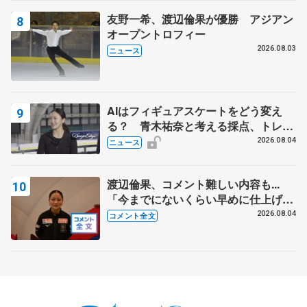
友野一希、渡辺倫果が優勝 アジアン
オープントロフィー
2026.08.03
ニュース
AIはフィギュアスケートをどう変え
る？ 青木祐奈と考える採点、トレー
ニングの未来
2026.08.04
ニュース
渡辺倫果、コメント難しい内容も...
「今までにないくらい早めに仕上げら
れている」 【アジアンオープントロ
2026.08.04
コメント全文
フィー女子フリー】