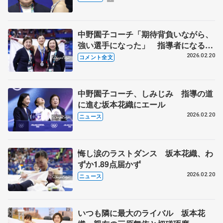
中野園子コーチ「期待背負いながら、
強い選手になった」 指導者になる坂
本花織、これからも二人三脚で 【ミ
2026.02.20
コメント全文
ラノ五輪女子フリー】
中野園子コーチ、しみじみ 指導の道
に進む坂本花織にエール
2026.02.20
ニュース
悔し涙のラストダンス 坂本花織、わ
ずか1.89点届かず
2026.02.20
ニュース
いつも隣に最大のライバル 坂本花