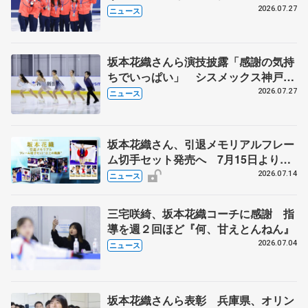
8月7日に文科省が表彰式、ブルーノ・
2026.07.27
ニュース
マルコット、中野園子らコーチも
坂本花織さんら演技披露「感謝の気持
ちでいっぱい」 シスメックス神戸ア
イスキャンパス開場1周年イベント
2026.07.27
ニュース
坂本花織さん、引退メモリアルフレー
ム切手セット発売へ 7月15日より申
込受付開始
2026.07.14
ニュース
三宅咲綺、坂本花織コーチに感謝 指
導を週２回ほど『何、甘えとんねん』
2026.07.04
ニュース
坂本花織さんら表彰 兵庫県、オリン