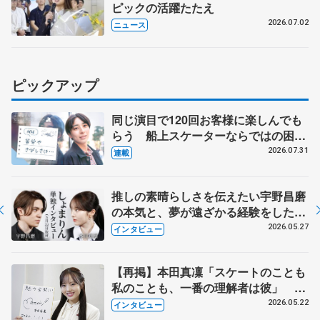
ピックの活躍たたえ
2026.07.02
ニュース
ピックアップ
同じ演目で120回お客様に楽しんでも
らう 船上スケーターならではの困難
とは 影響あったPIW前キャプテン松
2026.07.31
連載
永さんの存在
推しの素晴らしさを伝えたい宇野昌磨
の本気と、夢が遠ざかる経験をした本
田真凜の覚悟
2026.05.27
インタビュー
【再掲】本田真凜「スケートのことも
私のことも、一番の理解者は彼」 引
退時の単独インタビューで語った競技
2026.05.22
インタビュー
人生や家族、恋人、これからの夢…