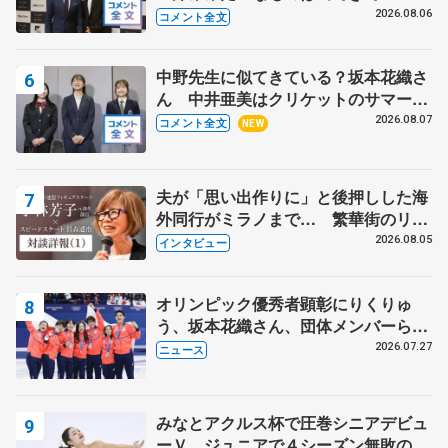
る？」 〝兄さん〟と慕うレジェンド
2026.08.06
コメント全文
野村忠宏さんと和気あいあい
中野先生に似てきている？坂本花織さ
ん 中井亜美はクリケットのサマーキ
ャンプに 島田麻央はたくさん試合に
2026.08.07
コメント全文
NEW
出て国際大会へ【文部科学省スポーツ
表彰式】
夫が「思い出作りに」と後押しした海
外同行がミラノまで… 繁華街のリン
クでは不良のお兄さんも味方に 小林
2026.08.05
インタビュー
芳子さんが振り返るスケート人生
オリンピック優秀者顕彰にりくりゅ
う、坂本花織さん、団体メンバーら
8月7日に文科省が表彰式、ブルーノ・
2026.07.27
ニュース
マルコット、中野園子らコーチも
みなとアクルス杯で圧巻シニアデビュ
ーＶ ジュニアで４シーズン無敗の島