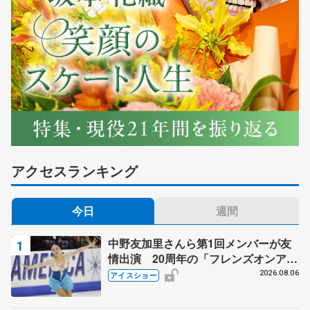
アクセスランキング
今日
週間
中野友加里さんら第1回メンバーが友
情出演 20周年の「フレンズオンアイ
ス」 宮本賢二さん、有川梨絵さん、
2026.08.06
アイスショー
田村岳斗さんも