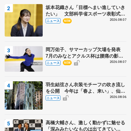
坂本花織さん「目標へまい進していき
たい」 文部科学省スポーツ表彰式で
代表謝辞
2026.08.07
ニュース
NEW
岡万佑子、サマーカップ欠場を発表
7月のみなとアクルス杯は腰痛の影響
で
2026.08.07
ニュース
NEW
羽生結弦さん衣装モチーフの吹き流し
を公開 今年は「春よ、来い」、仙台
の瑞鳳殿
2026.08.06
ニュース
高橋大輔さん、激しく動かずに魅せる
「深みみたいなものは出てきてい