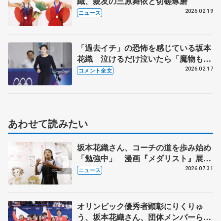
織、親友の三原舞依と切磋琢磨
2026.02.19
ニュース
「過去イチ」の恐怖を感じている坂本
花織 泣けるだけ泣いたら「魔物も味
方に付けられる」【16日公式練習後】
2026.02.17
コメント全文
あわせて読みたい
坂本花織さん、コーチの道を歩み始め
「勉強中」 漫画『メダリスト』展覧
会で子どもたちにエール
2026.07.31
ニュース
オリンピック優秀者顕彰にりくりゅ
う、坂本花織さん、団体メンバーら