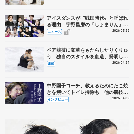
アイスダンスが〝戦国時代〟と呼ばれ
る理由 宇野昌磨の「しょまりん」ら
実力者が相次いで参戦 国内の競争激
2026.05.22
ニュース
化
ペア競技に変革をもたらしたりくりゅ
う 独自のスタイルを創造、発明した
【引退発表後②】
2026.04.24
連載
中野園子コーチ、教えるためにたこ焼
きを焼いてトイレ掃除も 他の競技に
も通用するという坂本花織の筋肉
2026.04.09
インタビュー