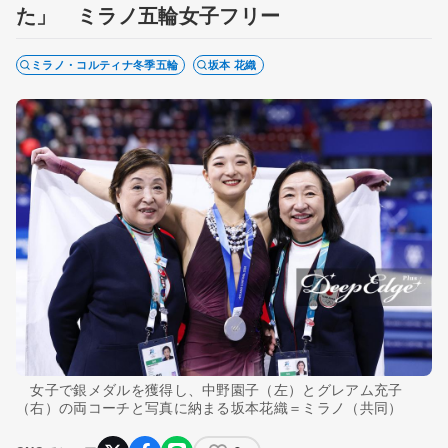
た」 ミラノ五輪女子フリー
ミラノ・コルティナ冬季五輪
坂本 花織
女子で銀メダルを獲得し、中野園子（左）とグレアム充子
（右）の両コーチと写真に納まる坂本花織＝ミラノ（共同）