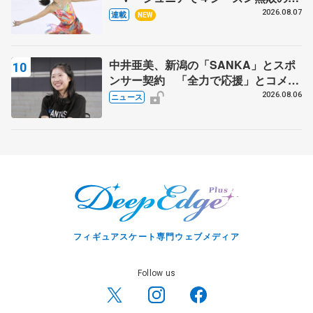
田麻央
2026.08.07
連載
NEW
中井亜美、新潟の「SANKA」とスポ
ンサー契約 「全力で応援」とコメン
ト
2026.08.06
ニュース
フィギュアスケート専門ウェブメディア
Follow us