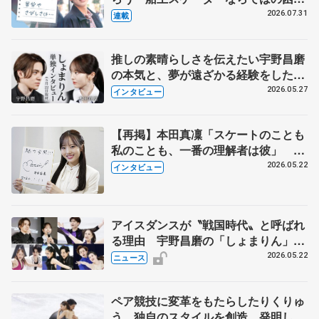
とは 影響あったPIW前キャプテン松
2026.07.31
連載
永さんの存在
推しの素晴らしさを伝えたい宇野昌磨
の本気と、夢が遠ざかる経験をした本
田真凜の覚悟
2026.05.27
インタビュー
【再掲】本田真凜「スケートのことも
私のことも、一番の理解者は彼」 引
退時の単独インタビューで語った競技
2026.05.22
インタビュー
人生や家族、恋人、これからの夢…
アイスダンスが〝戦国時代〟と呼ばれ
る理由 宇野昌磨の「しょまりん」ら
実力者が相次いで参戦 国内の競争激
2026.05.22
ニュース
化
ペア競技に変革をもたらしたりくりゅ
う 独自のスタイルを創造、発明した