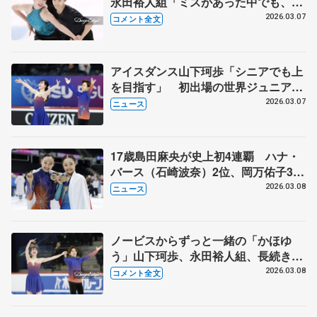
永田裕人組「ミスがあった中でも、パ
フォーマンスは攻めていけた」【世界
2026.03.07
コメント全文
ジュニア選手権アイスダンス･リズム
ダンス】
アイスダンス山下珂歩「シニアでも上
を目指す」 初出場の世界ジュニア選
手権14位
2026.03.07
ニュース
17歳島田麻央が史上初4連覇 ハナ・
バース（石崎波奈）2位、岡万佑子3
位 岡田芽依は巻き返し10位 フィギ
2026.03.08
ニュース
ュア世界ジュニア女子
ノービスからずっと一緒の「かほゆ
う」山下珂歩、永田裕人組、長続きの
秘密は「けんかを…持ち越さない」
2026.03.08
コメント全文
【世界ジュニア選手権アイスダンス･
フリーダンス】