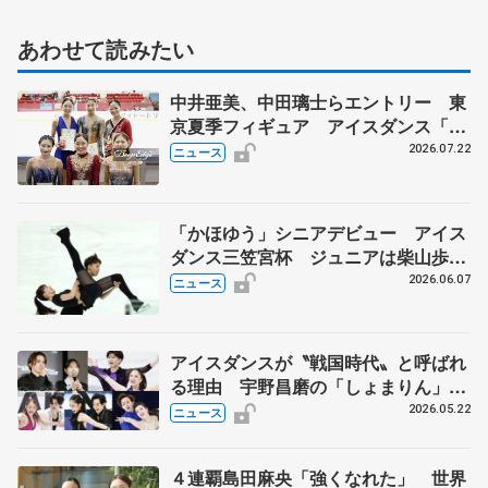
あわせて読みたい
中井亜美、中田璃士らエントリー 東
京夏季フィギュア アイスダンス「か
ほゆう」や矢島榛乃、北村凌大組も
2026.07.22
ニュース
「かほゆう」シニアデビュー アイス
ダンス三笠宮杯 ジュニアは柴山歩、
木村智貴組がV
2026.06.07
ニュース
アイスダンスが〝戦国時代〟と呼ばれ
る理由 宇野昌磨の「しょまりん」ら
実力者が相次いで参戦 国内の競争激
2026.05.22
ニュース
化
４連覇島田麻央「強くなれた」 世界