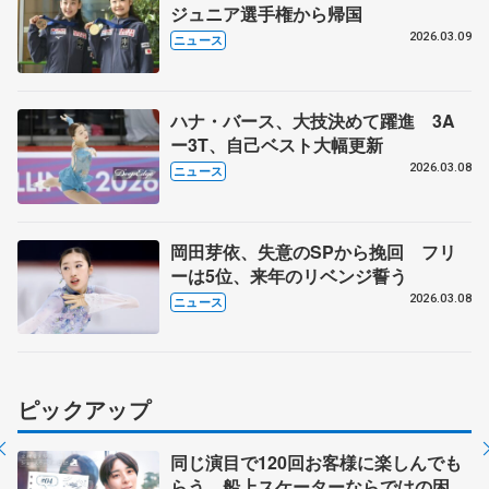
ジュニア選手権から帰国
2026.03.09
ニュース
ハナ・バース、大技決めて躍進 3A
ー3T、自己ベスト大幅更新
2026.03.08
ニュース
岡田芽依、失意のSPから挽回 フリ
ーは5位、来年のリベンジ誓う
2026.03.08
ニュース
ピックアップ
同じ演目で120回お客様に楽しんでも
らう 船上スケーターならではの困難