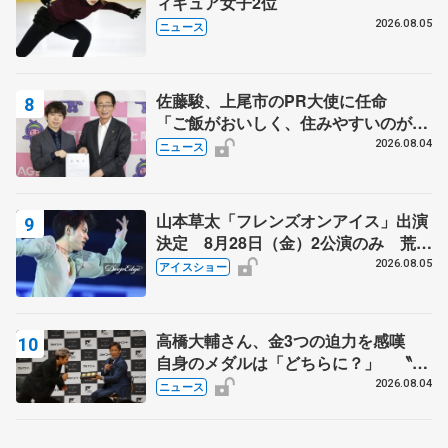
ィギュア女子2位
2026.08.05
ニュース
佐藤駿、上尾市のPR大使に任命
「ご飯がおいしく、住みやすいのが魅
力」
2026.08.04
ニュース
山本草太「フレンズオンアイス」出演
決定 8月28日（金）2公演のみ 荒川
静香さんプロデュース、20周年のアイ
2026.08.05
アイスショー
スショー
高橋大輔さん、金3つの迫力を感嘆
自身のメダルは「どちらに？」 〝リ
ス兄弟〟オリンピック3連覇の野村忠
2026.08.04
ニュース
宏さんと対談