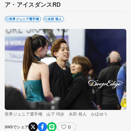
ア・アイスダンスRD
世界ジュニア選手権
永田 裕人
世界ジュニア選手権 山下 珂歩 永田 裕人 かほゆう
0
SNSでシェア