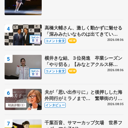
高橋大輔さん、激しく動かずに魅せる
「深みみたいなものは出てきてい
る？」 〝兄さん〟と慕うレジェンド
2026.08.06
コメント全文
NEW
野村忠宏さんと和気あいあい
横井きな結、３位発進 卒業シーズン
「やり切る」【みなとアクルス杯
SP】
2026.08.06
コメント全文
NEW
夫が「思い出作りに」と後押しした海
外同行がミラノまで… 繁華街のリン
クでは不良のお兄さんも味方に 小林
2026.08.05
インタビュー
芳子さんが振り返るスケート人生
千葉百音、サマーカップ欠場 世界フ