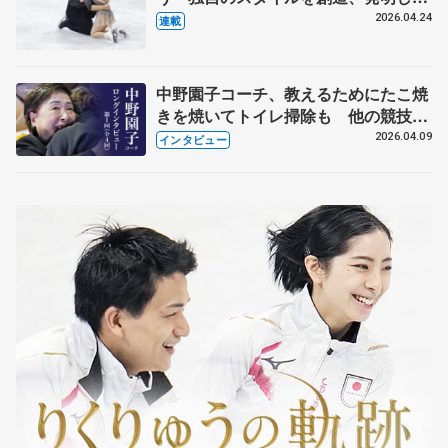
【引退発表後②】
2026.04.24
連載
中野園子コーチ、教えるためにたこ焼
きを焼いてトイレ掃除も 他の競技に
も通用するという坂本花織の筋肉
2026.04.09
インタビュー