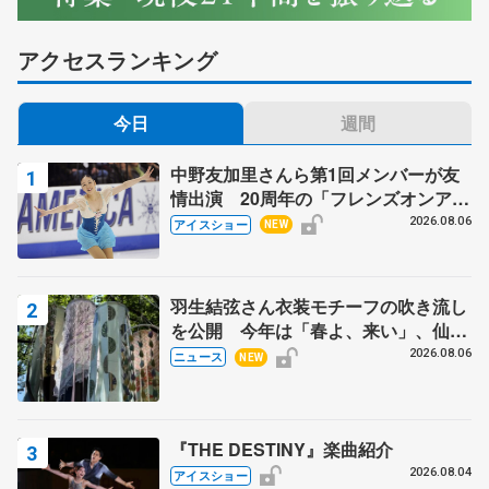
アクセスランキング
今日
週間
中野友加里さんら第1回メンバーが友
情出演 20周年の「フレンズオンアイ
ス」 宮本賢二さん、有川梨絵さん、
2026.08.06
アイスショー
NEW
田村岳斗さんも
羽生結弦さん衣装モチーフの吹き流し
を公開 今年は「春よ、来い」、仙台
の瑞鳳殿
2026.08.06
ニュース
NEW
『THE DESTINY』楽曲紹介
2026.08.04
アイスショー