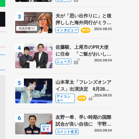
弟〟オリンピック3連覇の
野村忠宏さんと対談
夫が「思い出作りに」と後
押しした海外同行がミラノ
まで… 繁華街のリンクで
2026.08.05
インタビュー
NEW
は不良のお兄さんも味方
に 小林芳子さんが振り返
佐藤駿、上尾市のPR大使
るスケート人生
に任命 「ご飯がおいし
く、住みやすいのが魅力」
2026.08.04
ニュース
山本草太「フレンズオンア
イス」出演決定 8月28日
（金）2公演のみ 荒川静
2026.08.05
アイスシ
NEW
ョー
香さんプロデュース、20
周年のアイスショー
友野一希、早い時期の国際
試合が良い自信に 宇野昌
磨の現役復帰に思っている
2026.08.04
コメント全文
こと 【アジアンオープン