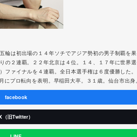
五輪は初出場の１４年ソチでアジア勢初の男子制覇を果
りの２連覇。２２年北京は４位。１４、１７年に世界選
）ファイナルを４連覇。全日本選手権は６度優勝した。
月にプロ転向を表明。早稲田大卒。３１歳。仙台市出身
facebook
X（旧Twitter）
LINE