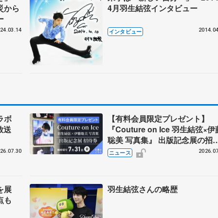
災から
4月羽生結弦インタビュー
ー
24.03.14
2014.04
インタビュー
コラボ
【有料会員限定プレゼント】
放送
『Couture on Ice 羽生結弦×伊
聡美 写真集』 出版記念展の招
券を5名様に
26.07.30
2026.07
ニュース
を展
羽生結弦さんの略歴
点も