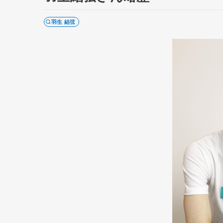
羽生 結弦