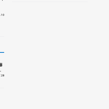
.10
藤
待
.28