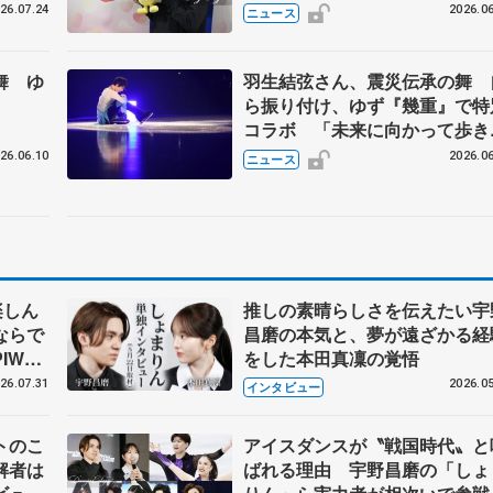
26.07.24
2026.06
ニュース
舞 ゆ
羽生結弦さん、震災伝承の舞 
ら振り付け、ゆず『幾重』で特
コラボ 「未来に向かって歩き
す」
26.06.10
2026.06
ニュース
楽しん
推しの素晴らしさを伝えたい宇
ならで
昌磨の本気と、夢が遠ざかる経
IW前
をした本田真凜の覚悟
26.07.31
2026.05
インタビュー
トのこ
アイスダンスが〝戦国時代〟と
解者は
ばれる理由 宇野昌磨の「しょ