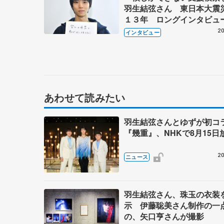
羽生結弦さん 東日本大震
１３年 ロングインタビュ
20
インタビュー
あわせて読みたい
羽生結弦さんとゆずが初
『幾重』、NHKで8月15日
20
ニュース
羽生結弦さん、珠玉の衣装
示 伊藤聡美さん制作の一
の、矢口亨さんが撮影