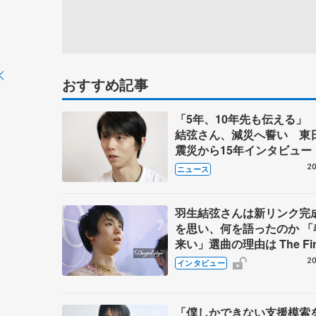
おすすめ記事
「5年、10年先も伝える」
結弦さん、減災へ誓い 東
震災から15年インタビュー
20
ニュース
羽生結弦さんは新リンク完
を思い、何を語ったのか 「
来い」選曲の理由は The Fir
Skate 詳報と全コメント
20
インタビュー
「僕しかできない支援模