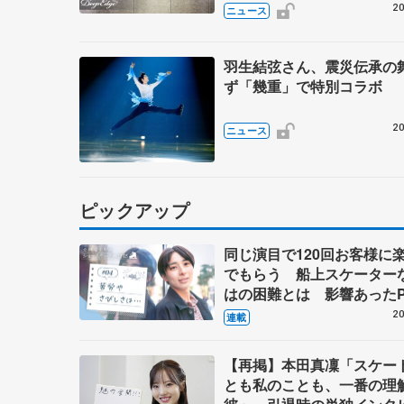
20
ニュース
羽生結弦さん、震災伝承の
ず「幾重」で特別コラボ
20
ニュース
ピックアップ
同じ演目で120回お客様に
でもらう 船上スケーター
はの困難とは 影響あったP
キャプテン松永さんの存在
20
連載
【再掲】本田真凜「スケー
とも私のことも、一番の理