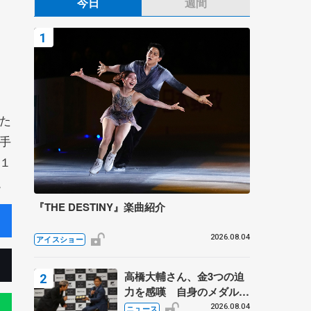
今日
週間
た
手
１
。
『THE DESTINY』楽曲紹介
2026.08.04
アイスショー
高橋大輔さん、金3つの迫
力を感嘆 自身のメダルは
「どちらに？」 〝リス兄
2026.08.04
ニュース