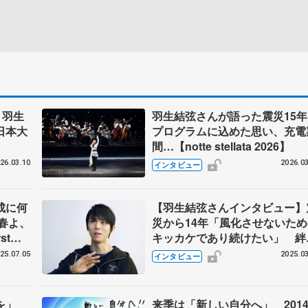
 羽生
羽生結弦さんが語った震災15年
日本大
プログラムに込めた思い、充電
間…【notte stellata 2026】
26.03.10
2026.03
インタビュー
成に何
【羽生結弦さんインタビュー】
春よ、
災から14年「風化させないため
st
キッカケであり続けたい」 絆
輪、縁… 能登の被災地訪問で
25.07.05
2025.03
インタビュー
付いた「ずっと続く支援の形
3・11経験し「命について深く
えるように」
索を」
来季は「新しい自分へ」 201