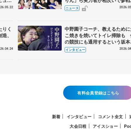
ビュー
りん」ら実力者が相次いで参
恋人、
国内の競争激化
26.05.22
2026.05
ニュース
たりく
中野園子コーチ、教えるために
創造、
こ焼きを焼いてトイレ掃除も 
の競技にも通用するという坂本
織の筋肉
26.04.24
2026.04
インタビュー
有料会員登録はこちら
新着
インタビュー
コメント全文
大会日程
アイスショー
Po