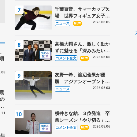
トロフィーフリー】
千葉百音、サマーカップ欠
場 世界フィギュア女子2
位
2026.08.05
ニュース
NEW
高橋大輔さん、激しく動か
ずに魅せる「深みみたいな
、
ものは出てきている？」
期
2026.08.06
コメント全文
NEW
〝兄さん〟と慕うレジェン
ド野村忠宏さんと和気あい
.08
友野一希、渡辺倫果が優
あい
勝 アジアンオープントロ
フィー
2026.08.03
ニュース
震
の
、
気
横井きな結、３位発進 卒
.11
」
業シーズン「やり切る」
考
【みなとアクルス杯SP】
2026.08.06
コメント全文
NEW
4年