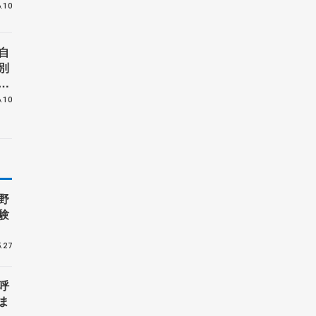
.10
自
別
出
.10
野
験
.27
呼
ま