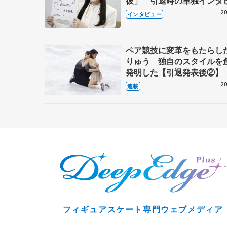
彼」 引退時の単独インタ
で語った競技人生や家族、
20
インタビュー
これからの夢…
ペア競技に変革をもたらし
りゅう 独自のスタイルを
発明した【引退発表後②】
20
連載
フィギュアスケート専門ウェブメディア