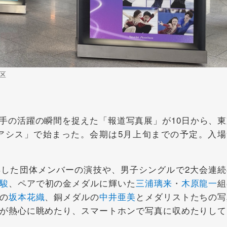
区
の活躍の瞬間を捉えた「報道写真展」が10日から、東
アシス」で始まった。会期は5月上旬までの予定。入場
した団体メンバーの演技や、男子シングルで2大会連続
駿
、ペアで初の金メダルに輝いた
三浦璃来
・
木原龍一
組
の
坂本花織
、銅メダルの
中井亜美
とメダリストたちの写
が熱心に眺めたり、スマートホンで写真に収めたりして