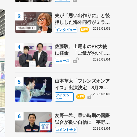
弟〟オリンピック3連覇の
野村忠宏さんと対談
夫が「思い出作りに」と後
押しした海外同行がミラノ
まで… 繁華街のリンクで
2026.08.05
インタビュー
NEW
は不良のお兄さんも味方
に 小林芳子さんが振り返
佐藤駿、上尾市のPR大使
るスケート人生
に任命 「ご飯がおいし
く、住みやすいのが魅力」
2026.08.04
ニュース
山本草太「フレンズオンア
イス」出演決定 8月28日
（金）2公演のみ 荒川静
2026.08.05
アイスシ
NEW
ョー
香さんプロデュース、20
周年のアイスショー
友野一希、早い時期の国際
試合が良い自信に 宇野昌
磨の現役復帰に思っている
2026.08.04
コメント全文
こと 【アジアンオープン