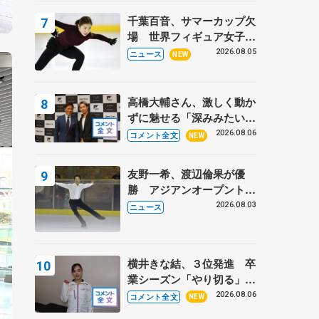
トロフィーフリー】
千葉百音、サマーカップ欠
場 世界フィギュア女子2
位
2026.08.05
ニュース
NEW
高橋大輔さん、激しく動か
ずに魅せる「深みみたいな
ものは出てきている？」
2026.08.06
コメント全文
NEW
〝兄さん〟と慕うレジェン
ド野村忠宏さんと和気あい
友野一希、渡辺倫果が優
あい
勝 アジアンオープントロ
フィー
2026.08.03
ニュース
横井きな結、３位発進 卒
業シーズン「やり切る」
【みなとアクルス杯SP】
2026.08.06
コメント全文
NEW