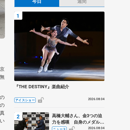
今日
週間
京
無
『THE DESTINY』楽曲紹介
の
2026.08.04
アイスショー
の
真
高橋大輔さん、金3つの迫
い
力を感嘆 自身のメダルは
「どちらに？」 〝リス兄
2026.08.04
ニュース