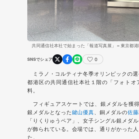
共同通信社本社で始まった「報道写真展」＝東京都港
0
SNSでシェア
ミラノ・コルティナ冬季オリンピックの選手
都港区の共同通信社本社１階の「フォトオ
料。
フィギュアスケートでは、銀メダルを獲得
銀メダルとなった
鍵山優真
、銅メダルの
佐藤
「りくりゅうペア」、女子シングル銀メダル
が飾られている。会場では、通りがかった人
た。