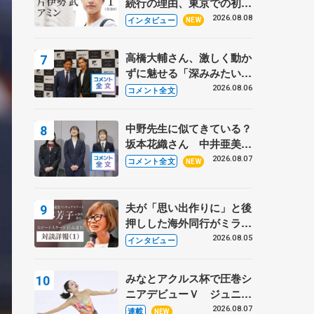
続行の理由、東京での初め
ての一人暮らし 注目スケ
2026.08.08
インタビュー
NEW
ーターの「今」に迫る
高橋大輔さん、激しく動か
ずに魅せる「深みみたいな
ものは出てきている？」
2026.08.06
コメント全文
〝兄さん〟と慕うレジェン
ド野村忠宏さんと和気あい
中野先生に似てきている？
あい
坂本花織さん 中井亜美は
クリケットのサマーキャン
2026.08.07
コメント全文
NEW
プに 島田麻央はたくさん
試合に出て国際大会へ【文
部科学省スポーツ表彰
夫が「思い出作りに」と後
式】
押しした海外同行がミラノ
まで… 繁華街のリンクで
2026.08.05
インタビュー
は不良のお兄さんも味方
に 小林芳子さんが振り返
みなとアクルス杯で圧巻シ
るスケート人生
ニアデビューＶ ジュニア
で４シーズン無敗の島田麻
2026.08.07
連載
NEW