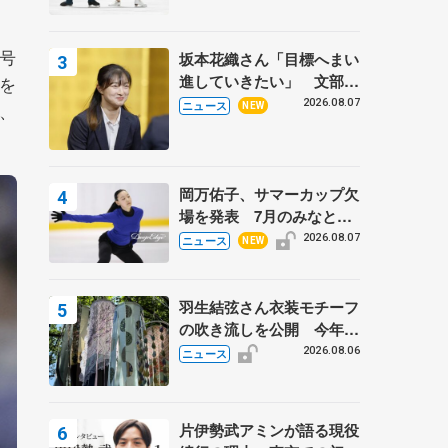
号
坂本花織さん「目標へまい
進していきたい」 文部科
場を
学省スポーツ表彰式で代表
2026.08.07
、
ニュース
NEW
謝辞
。
岡万佑子、サマーカップ欠
場を発表 7月のみなとア
クルス杯は腰痛の影響で
2026.08.07
ニュース
NEW
羽生結弦さん衣装モチーフ
の吹き流しを公開 今年は
「春よ、来い」、仙台の瑞
2026.08.06
ニュース
鳳殿
片伊勢武アミンが語る現役