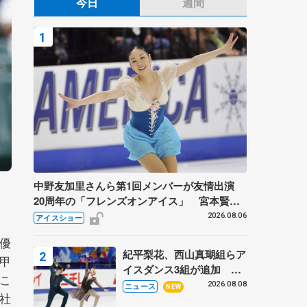
今日
週間
中野友加里さんら第1回メンバーが友情出演
20周年の「フレンズオンアイス」 宮本賢二
さん、有川梨絵さん、田村岳斗さんも
2026.08.06
アイスショー
優
紀平梨花、西山真瑚組らア
神甲
イスダンス3組が追加 い
こ
くこう、かほゆうも、木下
2026.08.08
ニュース
NEW
社
グループ杯