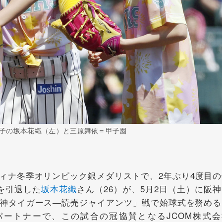
子の坂本花織（左）と三原舞依＝甲子園
ナ冬季オリンピック銀メダリストで、2年ぶり4度目の
を引退した
坂本花織
さん（26）が、5月2日（土）に阪
神タイガース―読売ジャイアンツ」戦で始球式を務める
ートナーで、この試合の冠協賛となるJCOM株式会