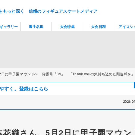
をもっと深く 信頼のフィギュアスケートメディア
ギャラリー
選手名鑑
大会特集
大会日程
アイスシ
日に甲子園マウンドへ 背番号『39』 「Thank youの気持ち込めた剛速球を」
見つけやすく。登録はこちら
2026.04
花織さん、5月2日に甲子園マウン