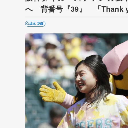
へ 背番号『39』 「Thank
坂本 花織