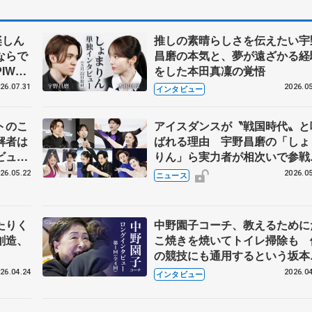
楽しん
推しの素晴らしさを伝えたい宇
ならで
昌磨の本気と、夢が遠ざかる経
IW前
をした本田真凜の覚悟
26.07.31
2026.05
インタビュー
トのこ
アイスダンスが〝戦国時代〟と
解者は
ばれる理由 宇野昌磨の「しょ
ビュー
りん」ら実力者が相次いで参
恋人、
国内の競争激化
26.05.22
2026.05
ニュース
たりく
中野園子コーチ、教えるために
創造、
こ焼きを焼いてトイレ掃除も 
の競技にも通用するという坂本
織の筋肉
26.04.24
2026.04
インタビュー