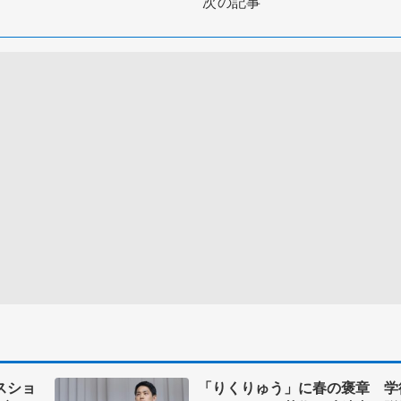
次の記事
スショ
「りくりゅう」に春の褒章 学