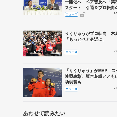
ー開催へ ペア普及へ「第
スタート 引退＆プロ転向
りゅう、木原龍一と三浦璃
20
ニュース
りくりゅうがプロ転向 木
「もっとペア身近に」
20
ニュース
「りくりゅう」がMVP ス
連盟表彰、坂本花織ととも
功労賞も
20
ニュース
あわせて読みたい