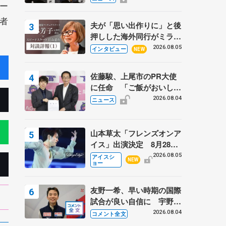
ー
弟〟オリンピック3連覇の
野村忠宏さんと対談
者
夫が「思い出作りに」と後
押しした海外同行がミラノ
まで… 繁華街のリンクで
2026.08.05
インタビュー
NEW
は不良のお兄さんも味方
に 小林芳子さんが振り返
佐藤駿、上尾市のPR大使
るスケート人生
に任命 「ご飯がおいし
く、住みやすいのが魅力」
2026.08.04
ニュース
山本草太「フレンズオンア
イス」出演決定 8月28日
（金）2公演のみ 荒川静
2026.08.05
アイスシ
NEW
ョー
香さんプロデュース、20
周年のアイスショー
友野一希、早い時期の国際
試合が良い自信に 宇野昌
磨の現役復帰に思っている
2026.08.04
コメント全文
こと 【アジアンオープン