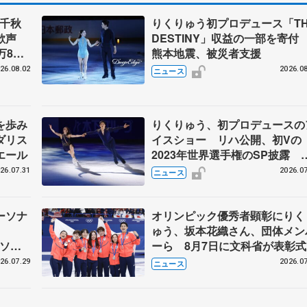
」千秋
りくりゅう初プロデュース「TH
大歓声
DESTINY」収益の一部を寄
万8千
熊本地震、被災者支援
まる
26.08.02
2026.08
ニュース
を歩み
りくりゅう、初プロデュースの
ダリス
イスショー リハ公開、初Vの
エール
2023年世界選手権のSP披露 
ゼボロ、チョクベイら豪華メン
26.07.31
2026.07
ニュース
ーが来日
ーソナ
オリンピック優秀者顕彰にりく
ゅう、坂本花織さん、団体メン
ピソー
ーら 8月7日に文科省が表彰式
ブルーノ・マルコット、中野園
26.07.29
2026.07
ニュース
らコーチも