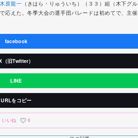
木原龍一
（きはら・りゅういち）（３３）組（木下グル
で応えた。冬季大会の選手団パレードは初めてで、主催
facebook
X（旧Twitter）
LINE
URLをコピー
いいね
0