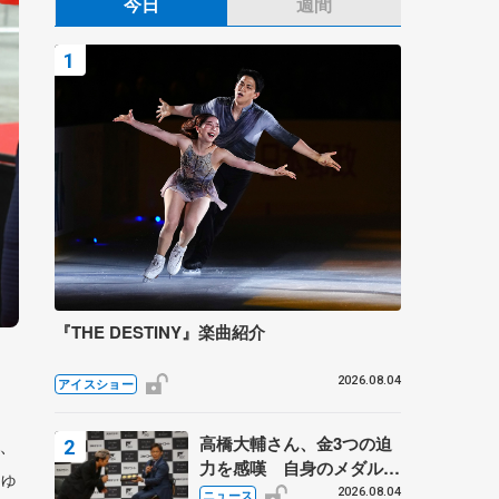
今日
週間
『THE DESTINY』楽曲紹介
2026.08.04
アイスショー
、
高橋大輔さん、金3つの迫
力を感嘆 自身のメダルは
ゅ
「どちらに？」 〝リス兄
2026.08.04
ニュース