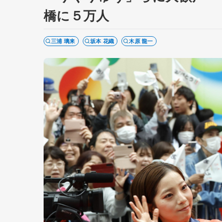
橋に５万人
三浦 璃来
坂本 花織
木原 龍一