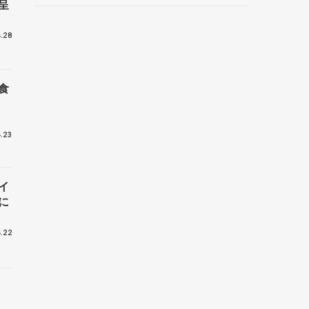
の未来
呈
.28
食
.23
イ
に
.22