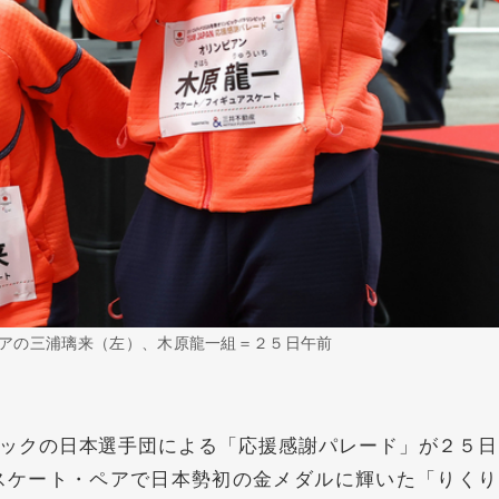
アの三浦璃来（左）、木原龍一組＝２５日午前
ックの日本選手団による「応援感謝パレード」が２５日
スケート・ペアで日本勢初の金メダルに輝いた「りくり