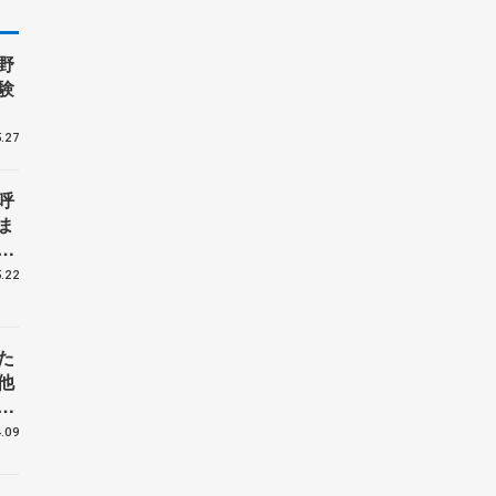
野
験
.27
呼
ま
戦
.22
た
他
花
.09