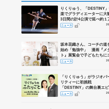
りくりゅう、「DESTINY
楽でグラディエーターに
3日間の計4公演で延べ約１
人動員、三浦璃来さん感極
20
ニュース
坂本花織さん、コーチの道
始め「勉強中」 漫画『メ
ト』展覧会で子どもたちに
20
ニュース
「りくりゅう」がラジオパ
リティーに初挑戦
「DESTINY」の舞台裏エ
ドも
20
ニュース