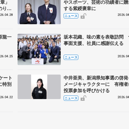
2章」
やスポーツ、芸術の功績者に贈
のりく
する紫綬褒章に
来
26.04.28
2026.04
ニュース
原龍一
坂本花織、味の素を表敬訪問 
事面支援、社員に感謝伝える
26.04.25
2026.04
ニュース
ケート
中井亜美、新潟県知事選の啓発
に特別
メージキャラクターに 有権者
投票参加を呼びかける
26.04.22
2026.04
ニュース