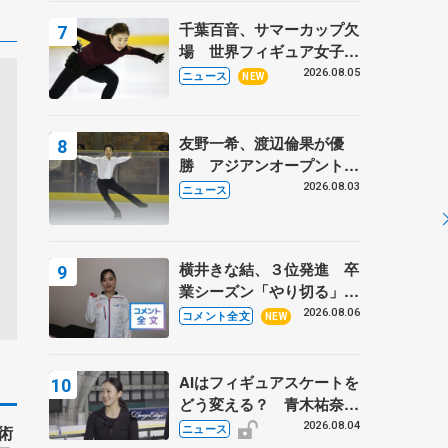
トロフィーフリー】
千葉百音、サマーカップ欠
場 世界フィギュア女子2
位
2026.08.05
ニュース
NEW
友野一希、渡辺倫果が優
勝 アジアンオープントロ
フィー
2026.08.03
ニュース
横井きな結、３位発進 卒
業シーズン「やり切る」
【みなとアクルス杯SP】
2026.08.06
コメント全文
NEW
AIはフィギュアスケートを
どう変える？ 青木祐奈と
考える採点、トレーニング
2026.08.04
術
ニュース