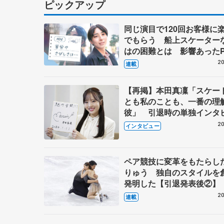
ピックアップ
同じ演目で120回お客様に
でもらう 船上スケーター
はの困難とは 影響あったP
キャプテン松永さんの存在
20
連載
【再掲】本田真凜「スケー
とも私のことも、一番の理
彼」 引退時の単独インタ
で語った競技人生や家族、
20
インタビュー
これからの夢…
ペア競技に変革をもたらし
りゅう 独自のスタイルを
発明した【引退発表後②】
20
連載