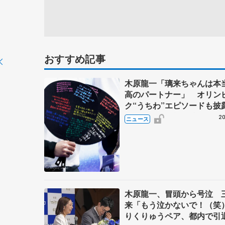
おすすめ記事
木原龍一「璃来ちゃんは本
高のパートナー」 オリン
ク“うちわ”エピソードも披
くりゅう、笑顔と涙の引退
20
ニュース
木原龍一、冒頭から号泣 
来「もう泣かないで！（
りくりゅうペア、都内で引