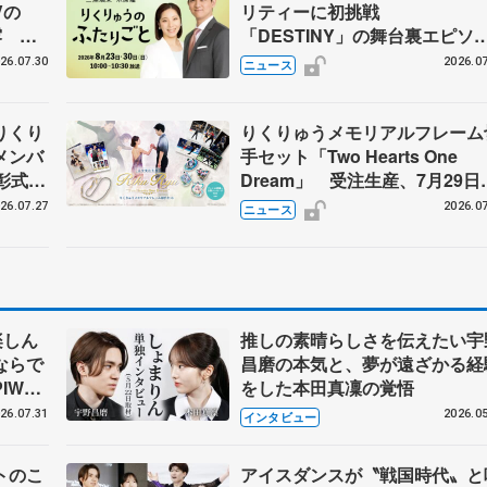
Vの
リティーに初挑戦
露 ハ
「DESTINY」の舞台裏エピソ
メンバ
ドも
26.07.30
2026.07
ニュース
りくり
りくりゅうメモリアルフレーム
メンバ
手セット「Two Hearts One
彰式、
Dream」 受注生産、7月29日
野園子
け付け開始
26.07.27
2026.07
ニュース
楽しん
推しの素晴らしさを伝えたい宇
ならで
昌磨の本気と、夢が遠ざかる経
IW前
をした本田真凜の覚悟
26.07.31
2026.05
インタビュー
トのこ
アイスダンスが〝戦国時代〟と