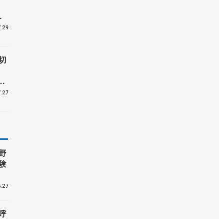
ー
.29
切
受
.27
野
験
.27
呼