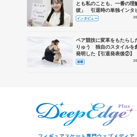
とも私のことも、一番の理
彼」 引退時の単独インタ
で語った競技人生や家族、
20
インタビュー
これからの夢…
ペア競技に変革をもたらし
りゅう 独自のスタイルを
発明した【引退発表後②】
20
連載
フィギュアスケート専門ウェブメディア