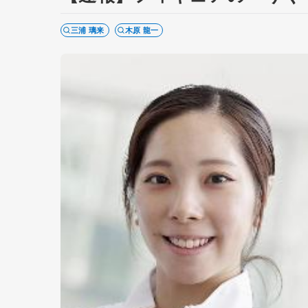
三浦 璃来
木原 龍一