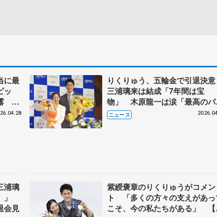
当に最
りくりゅう、五輪金で引退決
ピッ
三浦璃来は結成「7年間は宝
露 り
物」 木原龍一は涙「最高のパ
会見
トナー」
26.04.28
2026.04
ニュース
三浦璃
紫綬褒章のりくりゅうがコメン
笑）」
ト 「多くの方々の支えがあっ
退会見
こそ、今の私たちがある」 【