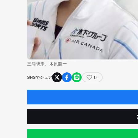
三浦璃来、木原龍一
0
SNSでシェア