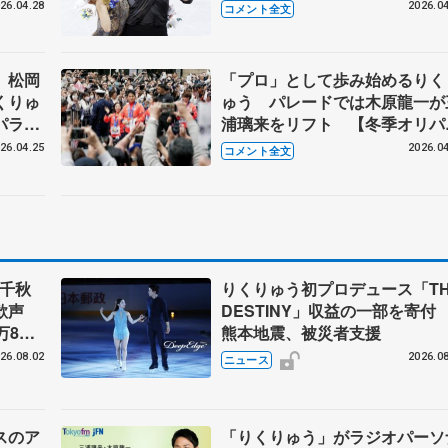
綬褒章】
26.04.28
2026.04
コメント全文
 松岡
「プロ」として歩み始めるりく
くりゅ
ゅう パレードでは木原龍一が
パラパ
浦璃来をリフト 【冬季オリパ
パレード】
26.04.25
2026.04
コメント全文
」千秋
りくりゅう初プロデュース「TH
大歓声
DESTINY」収益の一部を寄
万8千
熊本地震、被災者支援
まる
26.08.02
2026.08
ニュース
スのア
「りくりゅう」がラジオパーソ