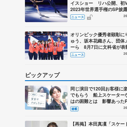
イスショー リハ公開、初
2023年世界選手権のSP披
ゼボロ、チョクベイら豪華
20
ニュース
ーが来日
オリンピック優秀者顕彰に
ゅう、坂本花織さん、団体
ーら 8月7日に文科省が表
ブルーノ・マルコット、中
20
ニュース
らコーチも
ピックアップ
同じ演目で120回お客様に
でもらう 船上スケーター
はの困難とは 影響あったP
キャプテン松永さんの存在
20
連載
【再掲】本田真凜「スケー