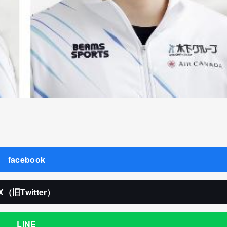
facebook
X（旧Twitter）
LINE