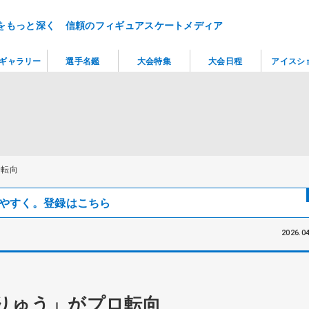
をもっと深く 信頼のフィギュアスケートメディア
ギャラリー
選手名鑑
大会特集
大会日程
アイスシ
ロ転向
見つけやすく。登録はこちら
2026.04
りゅう」がプロ転向