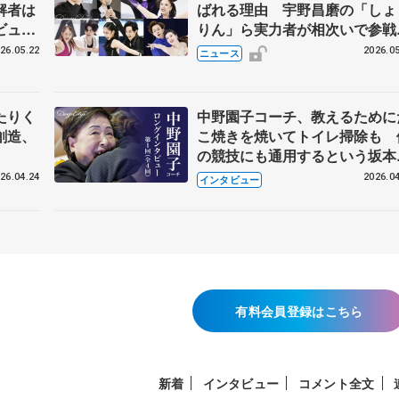
解者は
ばれる理由 宇野昌磨の「しょ
ビュー
りん」ら実力者が相次いで参
恋人、
国内の競争激化
26.05.22
2026.05
ニュース
たりく
中野園子コーチ、教えるために
創造、
こ焼きを焼いてトイレ掃除も 
の競技にも通用するという坂本
織の筋肉
26.04.24
2026.04
インタビュー
有料会員登録はこちら
新着
インタビュー
コメント全文