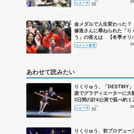
20
ニュース
金メダルで人生変わった？
修造さんに尋ねられた「り
う」の答えは 【冬季オリ
レード】
20
コメント全文
あわせて読みたい
りくりゅう、「DESTINY
楽でグラディエーターに
3日間の計4公演で延べ約１
人動員、三浦璃来さん感極
20
ニュース
りくりゅう、初プロデュー