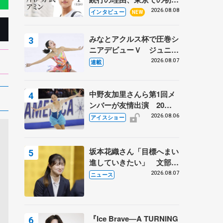
ての一人暮らし 注目スケ
2026.08.08
インタビュー
NEW
ーターの「今」に迫る
みなとアクルス杯で圧巻シ
ニアデビューＶ ジュニア
で４シーズン無敗の島田麻
2026.08.07
連載
央
中野友加里さんら第1回メ
ンバーが友情出演 20周
年の「フレンズオンアイ
2026.08.06
アイスショー
ス」 宮本賢二さん、有川
梨絵さん、田村岳斗さんも
坂本花織さん「目標へまい
進していきたい」 文部科
学省スポーツ表彰式で代表
2026.08.07
ニュース
謝辞
『Ice Brave―A TURNING