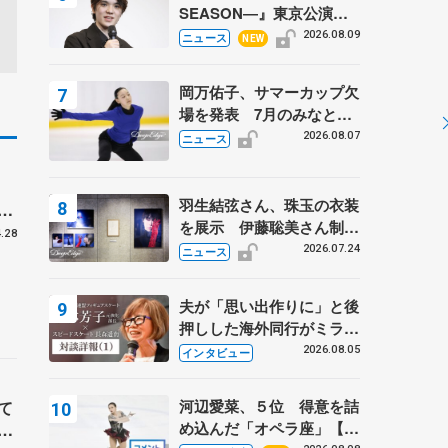
SEASON―』東京公演が
開幕、宇野昌磨の『Ice
2026.08.09
ニュース
NEW
Brave』にかける思いを知
る記事 5選
岡万佑子、サマーカップ欠
場を発表 7月のみなとア
クルス杯は腰痛の影響で
2026.08.07
ニュース
意
羽生結弦さん、珠玉の衣装
ー
を展示 伊藤聡美さん制作
.28
の一点もの、矢口亨さんが
2026.07.24
ニュース
撮影
夫が「思い出作りに」と後
押しした海外同行がミラノ
まで… 繁華街のリンクで
2026.08.05
インタビュー
は不良のお兄さんも味方
に 小林芳子さんが振り返
河辺愛菜、５位 得意を詰
て
るスケート人生
め込んだ「オペラ座」【み
紫