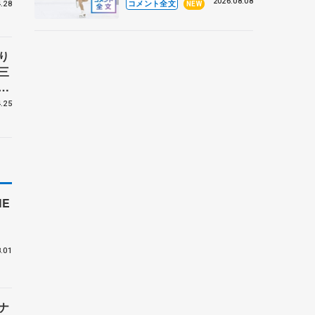
なとアクルス杯フリー】
2026.08.08
コメント全文
.28
NEW
り
三
ラ
.25
E
付
.01
ナ