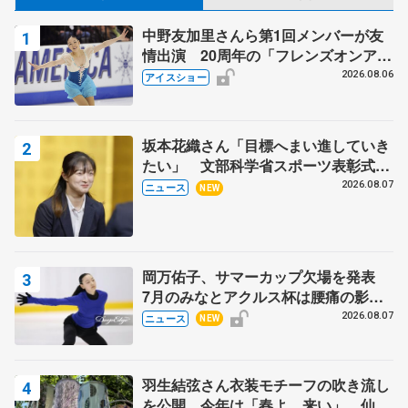
中野友加里さんら第1回メンバーが友
情出演 20周年の「フレンズオンアイ
ス」 宮本賢二さん、有川梨絵さん、
2026.08.06
アイスショー
田村岳斗さんも
坂本花織さん「目標へまい進していき
たい」 文部科学省スポーツ表彰式で
代表謝辞
2026.08.07
ニュース
NEW
岡万佑子、サマーカップ欠場を発表
7月のみなとアクルス杯は腰痛の影響
で
2026.08.07
ニュース
NEW
羽生結弦さん衣装モチーフの吹き流し
を公開 今年は「春よ、来い」、仙台