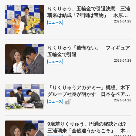
りくりゅう、五輪金で引退決意 三浦
璃来は結成「7年間は宝物」 木原龍
一は涙「最高のパートナー」
2026.04.28
ニュース
りくりゅう「後悔ない」 フィギュア
五輪金で引退
2026.04.28
ニュース
「りくりゅうアカデミー」構想、木下
グループ社長が明かす 日本をペア大
国へ、新たな一歩
2026.04.28
ニュース
9歳差りくりゅう、円満の秘訣とは?
三浦璃来「全然違うからこそ」 木原