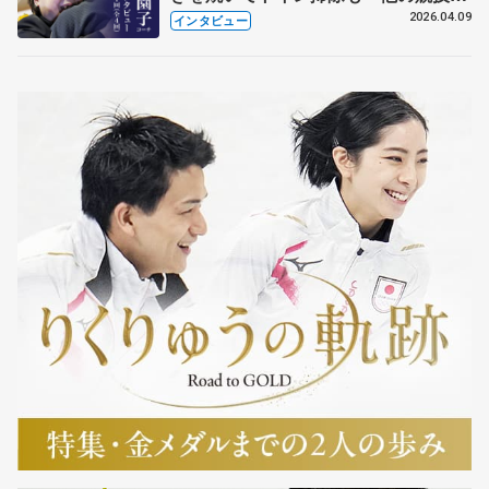
も通用するという坂本花織の筋肉
2026.04.09
インタビュー