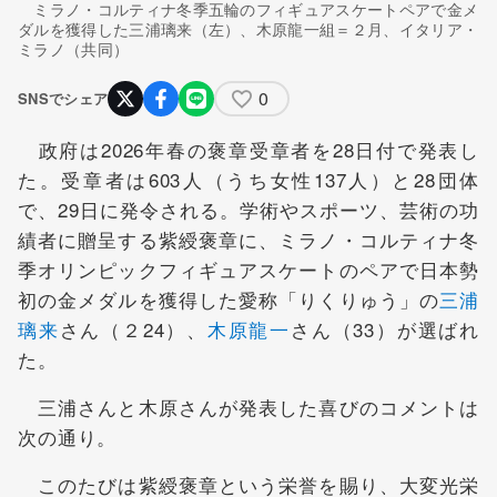
ミラノ・コルティナ冬季五輪のフィギュアスケートペアで金メ
ダルを獲得した三浦璃来（左）、木原龍一組＝２月、イタリア・
ミラノ（共同）
0
SNSでシェア
政府は2026年春の褒章受章者を28日付で発表し
た。受章者は603人（うち女性137人）と28団体
で、29日に発令される。学術やスポーツ、芸術の功
績者に贈呈する紫綬褒章に、ミラノ・コルティナ冬
季オリンピックフィギュアスケートのペアで日本勢
初の金メダルを獲得した愛称「りくりゅう」の
三浦
璃来
さん（２24）、
木原龍一
さん（33）が選ばれ
た。
三浦さんと木原さんが発表した喜びのコメントは
次の通り。
このたびは紫綬褒章という栄誉を賜り、大変光栄