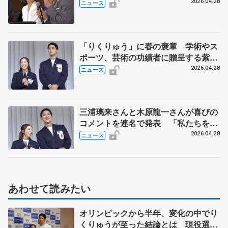
龍一「近くで…」 引退会見で“信
2026.04.28
ニュース
頼”について語る
「りくりゅう」に春の褒章 学術やス
ポーツ、芸術の功績者に贈呈する紫綬
褒章に
2026.04.28
ニュース
三浦璃来さんと木原龍一さんが喜びの
コメントを連名で発表 「私たちを支
えてくださった全ての皆さまに心より
2026.04.28
ニュース
感謝」
あわせて読みたい
オリンピックから半年、変化の中でり
くりゅうが至った結論とは 現役選手