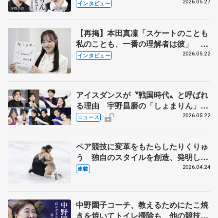
田真凜の覚悟
2026.05.27
インタビュー
【再掲】本田真凜「スケートのことも
私のことも、一番の理解者は彼」 引
退時の単独インタビューで語った競技
2026.05.22
インタビュー
人生や家族、恋人、これからの夢…
アイスダンスが〝戦国時代〟と呼ばれ
る理由 宇野昌磨の「しょまりん」ら
実力者が相次いで参戦 国内の競争激
2026.05.22
ニュース
化
ペア競技に変革をもたらしたりくりゅ
う 独自のスタイルを創造、発明した
【引退発表後②】
2026.04.24
連載
中野園子コーチ、教えるためにたこ焼
きを焼いてトイレ掃除も 他の競技に