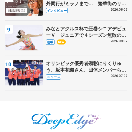
外同行がミラノまで… 繁華街のリン
クでは不良のお兄さんも味方に 小林
2026.08.05
インタビュー
芳子さんが振り返るスケート人生
みなとアクルス杯で圧巻シニアデビュ
ーＶ ジュニアで４シーズン無敗の島
田麻央
2026.08.07
連載
NEW
オリンピック優秀者顕彰にりくりゅ
う、坂本花織さん、団体メンバーら
8月7日に文科省が表彰式、ブルーノ・
2026.07.27
ニュース
マルコット、中野園子らコーチも