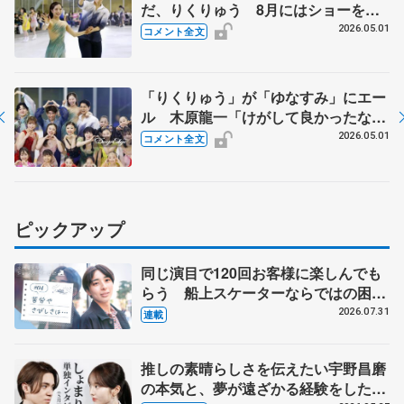
だ、りくりゅう 8月にはショーを初
プロデュース「2人で話し出すと結
2026.05.01
コメント全文
構、止まらない」 【ブルームオンア
イス】
「りくりゅう」が「ゆなすみ」にエー
ル 木原龍一「けがして良かったなと
思える日必ず来る」 【ブルームオン
2026.05.01
コメント全文
アイス】
ピックアップ
同じ演目で120回お客様に楽しんでも
らう 船上スケーターならではの困難
とは 影響あったPIW前キャプテン松
2026.07.31
連載
永さんの存在
推しの素晴らしさを伝えたい宇野昌磨
の本気と、夢が遠ざかる経験をした本