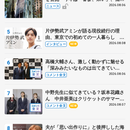
の瑞鳳殿
2026.08.06
ニュース
片伊勢武アミンが語る現役続行の理
由、東京での初めての一人暮らし 注
目スケーターの「今」に迫る
2026.08.08
インタビュー
NEW
高橋大輔さん、激しく動かずに魅せる
「深みみたいなものは出てきてい
る？」 〝兄さん〟と慕うレジェンド
2026.08.06
コメント全文
野村忠宏さんと和気あいあい
中野先生に似てきている？坂本花織さ
ん 中井亜美はクリケットのサマーキ
ャンプに 島田麻央はたくさん試合に
2026.08.07
コメント全文
NEW
出て国際大会へ【文部科学省スポーツ
表彰式】
夫が「思い出作りに」と後押しした海