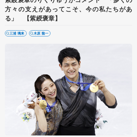
方々の支えがあってこそ、今の私たちがあ
る」 【紫綬褒章】
三浦 璃来
木原 龍一