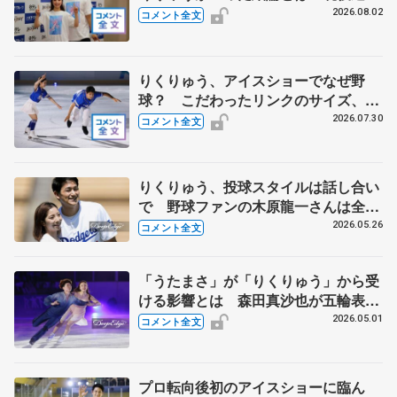
みたいな今の生活に「引退したんだよ
2026.08.02
コメント全文
ね？」 【THE DESTINY千秋楽】
りくりゅう、アイスショーでなぜ野
球？ こだわったリンクのサイズ、試
合同様の迫力を 【THE DESTINYリ
2026.07.30
コメント全文
ハーサル後 】
りくりゅう、投球スタイルは話し合い
で 野球ファンの木原龍一さんは全て
に感動 【ドジャース戦始球式】
2026.05.26
コメント全文
「うたまさ」が「りくりゅう」から受
ける影響とは 森田真沙也が五輪表彰
式で木原龍一にかけられた言葉 【ブ
2026.05.01
コメント全文
ルームオンアイス】
プロ転向後初のアイスショーに臨ん