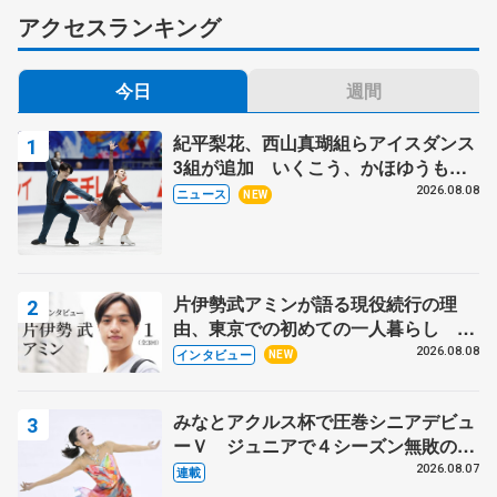
アクセスランキング
今日
週間
紀平梨花、西山真瑚組らアイスダンス
3組が追加 いくこう、かほゆうも、
木下グループ杯
2026.08.08
ニュース
NEW
片伊勢武アミンが語る現役続行の理
由、東京での初めての一人暮らし 注
目スケーターの「今」に迫る
2026.08.08
インタビュー
NEW
みなとアクルス杯で圧巻シニアデビュ
ーＶ ジュニアで４シーズン無敗の島
田麻央
2026.08.07
連載