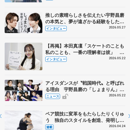
永さんの存在
推しの素晴らしさを伝えたい宇野昌磨
の本気と、夢が遠ざかる経験をした本
田真凜の覚悟
2026.05.27
インタビュー
【再掲】本田真凜「スケートのことも
私のことも、一番の理解者は彼」 引
退時の単独インタビューで語った競技
2026.05.22
インタビュー
人生や家族、恋人、これからの夢…
アイスダンスが〝戦国時代〟と呼ばれ
る理由 宇野昌磨の「しょまりん」ら
実力者が相次いで参戦 国内の競争激
2026.05.22
ニュース
化
ペア競技に変革をもたらしたりくりゅ
う 独自のスタイルを創造、発明した
【引退発表後②】
2026.04.24
連載