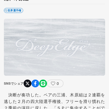
世界選手権
0
SNSでシェア
決断が奏功した。ペアの三浦、木原組は２連覇を
逃した２月の四大陸選手権後、フリーを滑り慣れた
２季前の演目に戻した。「ＳＰに集中することがで