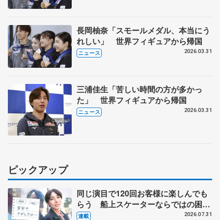
長岡柚奈「スモールメダル、本当にう
れしい」 世界フィギュアから帰国
2026.03.31
ニュース
三浦佳生「苦しい時間の方が多かっ
た」 世界フィギュアから帰国
2026.03.31
ニュース
ピックアップ
同じ演目で120回お客様に楽しんでも
らう 船上スケーターならではの困難
とは 影響あったPIW前キャプテン松
2026.07.31
連載