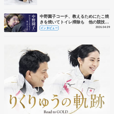
中野園子コーチ、教えるためにたこ焼
きを焼いてトイレ掃除も 他の競技に
も通用するという坂本花織の筋肉
2026.04.09
インタビュー