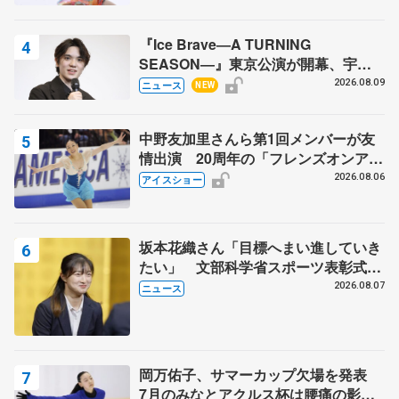
『Ice Brave―A TURNING
SEASON―』東京公演が開幕、宇野
昌磨の『Ice Brave』にかける思いを
2026.08.09
ニュース
NEW
知る記事 5選
中野友加里さんら第1回メンバーが友
情出演 20周年の「フレンズオンアイ
ス」 宮本賢二さん、有川梨絵さん、
2026.08.06
アイスショー
田村岳斗さんも
坂本花織さん「目標へまい進していき
たい」 文部科学省スポーツ表彰式で
代表謝辞
2026.08.07
ニュース
岡万佑子、サマーカップ欠場を発表
7月のみなとアクルス杯は腰痛の影響