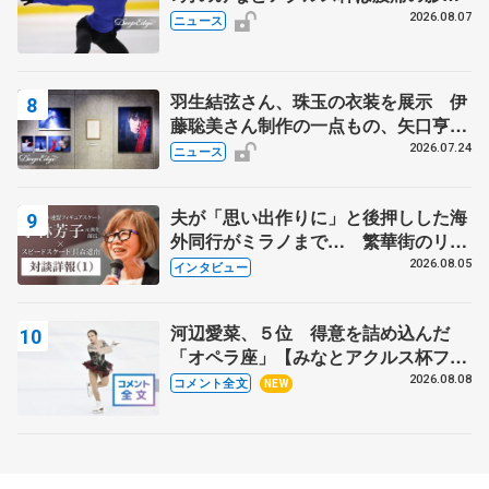
で
2026.08.07
ニュース
羽生結弦さん、珠玉の衣装を展示 伊
藤聡美さん制作の一点もの、矢口亨さ
んが撮影
2026.07.24
ニュース
夫が「思い出作りに」と後押しした海
外同行がミラノまで… 繁華街のリン
クでは不良のお兄さんも味方に 小林
2026.08.05
インタビュー
芳子さんが振り返るスケート人生
河辺愛菜、５位 得意を詰め込んだ
「オペラ座」【みなとアクルス杯フリ
ー】
2026.08.08
コメント全文
NEW