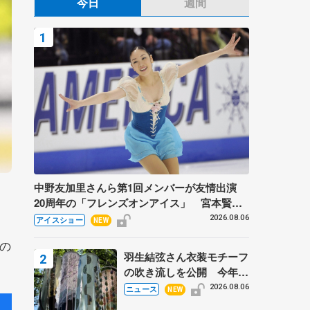
今日
週間
中野友加里さんら第1回メンバーが友情出演
20周年の「フレンズオンアイス」 宮本賢二
さん、有川梨絵さん、田村岳斗さんも
2026.08.06
アイスショー
NEW
の
羽生結弦さん衣装モチーフ
の吹き流しを公開 今年は
「春よ、来い」、仙台の瑞
2026.08.06
ニュース
NEW
鳳殿