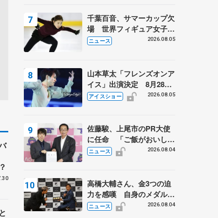
千葉百音、サマーカップ欠
場 世界フィギュア女子2
位
2026.08.05
ニュース
山本草太「フレンズオンア
イス」出演決定 8月28日
（金）2公演のみ 荒川静
2026.08.05
アイスショー
香さんプロデュース、20
周年のアイスショー
佐藤駿、上尾市のPR大使
に任命 「ご飯がおいし
バ
く、住みやすいのが魅力」
2026.08.04
ニュース
？
.30
高橋大輔さん、金3つの迫
力を感嘆 自身のメダルは
「どちらに？」 〝リス兄
2026.08.04
ニュース
と
弟〟オリンピック3連覇の