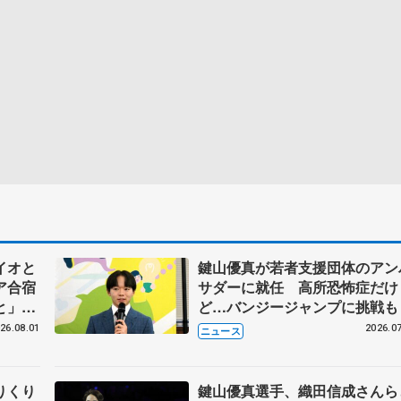
イオと
鍵山優真が若者支援団体のアン
ア合宿
サダーに就任 高所恐怖症だけ
いと」
ど…バンジージャンプに挑戦も
ン、岡
26.08.01
2026.07
ニュース
りくり
鍵山優真選手、織田信成さんら