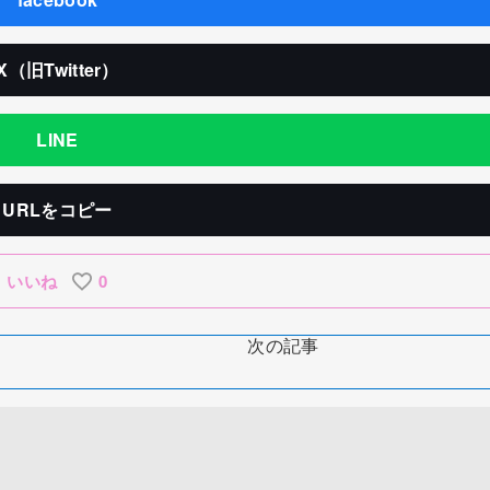
X（旧Twitter）
LINE
URLをコピー
いいね
0
次の記事