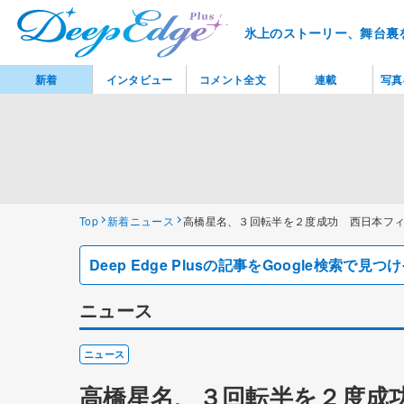
氷上のストーリー、舞台裏
新着
インタビュー
コメント全文
連載
写真
Top
新着ニュース
高橋星名、３回転半を２度成功 西日本フ
Deep Edge Plusの記事をGoogle検索で
ニュース
ニュース
高橋星名、３回転半を２度成