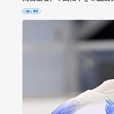
鍵山 優真