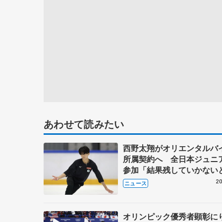
あわせて読みたい
西野太翔がオリエンタルバ
所属契約へ 全日本ジュニ
参加「結果残していかな
講師はジェーソン・ブラウ
20
ニュース
万佑子は助言感謝
オリンピック優秀者顕彰に