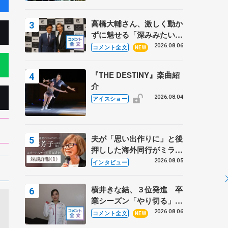
高橋大輔さん、激しく動か
ずに魅せる「深みみたいな
ものは出てきている？」
2026.08.06
コメント全文
NEW
〝兄さん〟と慕うレジェン
ド野村忠宏さんと和気あい
『THE DESTINY』楽曲紹
あい
介
2026.08.04
アイスショー
夫が「思い出作りに」と後
押しした海外同行がミラノ
まで… 繁華街のリンクで
2026.08.05
インタビュー
は不良のお兄さんも味方
に 小林芳子さんが振り返
横井きな結、３位発進 卒
るスケート人生
業シーズン「やり切る」
【みなとアクルス杯SP】
2026.08.06
コメント全文
NEW