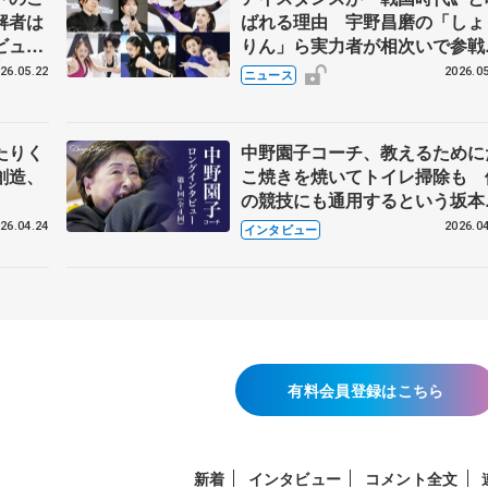
解者は
ばれる理由 宇野昌磨の「しょ
ビュー
りん」ら実力者が相次いで参
恋人、
国内の競争激化
26.05.22
2026.05
ニュース
たりく
中野園子コーチ、教えるために
創造、
こ焼きを焼いてトイレ掃除も 
の競技にも通用するという坂本
織の筋肉
26.04.24
2026.04
インタビュー
有料会員登録はこちら
新着
インタビュー
コメント全文