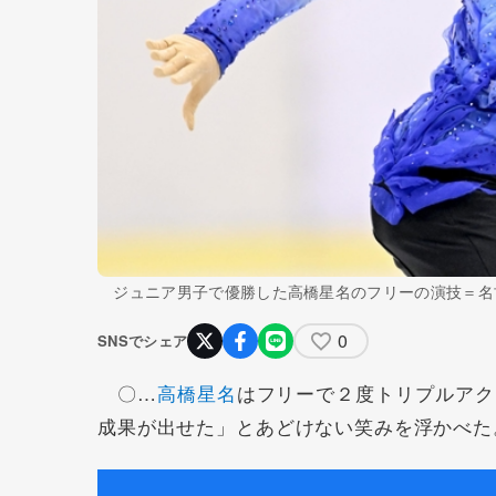
ジュニア男子で優勝した高橋星名のフリーの演技＝名
0
SNSでシェア
〇…
高橋星名
はフリーで２度トリプルアク
成果が出せた」とあどけない笑みを浮かべた