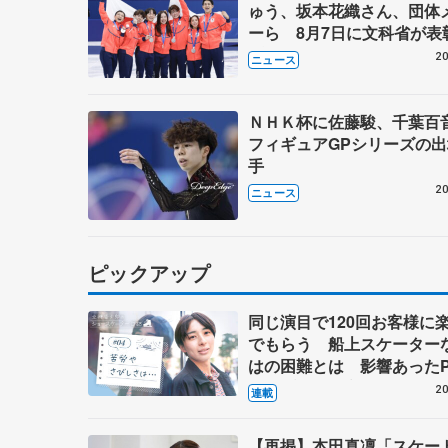
ゅう、坂本花織さん、団体
ーら 8月7日に文科省が表
ブルーノ・マルコット、中
20
ニュース
らコーチも
ＮＨＫ杯に佐藤駿、千葉
フィギュアGPシリーズの
手
20
ニュース
ピックアップ
同じ演目で120回お客様に
でもらう 船上スケーター
はの困難とは 影響あったP
キャプテン松永さんの存在
20
連載
【再掲】本田真凜「スケー