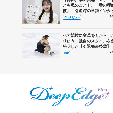
とも私のことも、一番の理
彼」 引退時の単独インタ
で語った競技人生や家族、
20
インタビュー
これからの夢…
ペア競技に変革をもたらし
りゅう 独自のスタイルを
発明した【引退発表後②】
20
連載