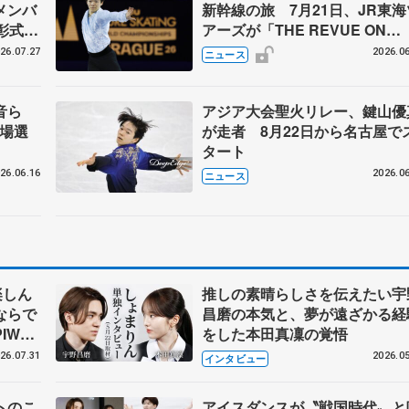
メンバ
新幹線の旅 7月21日、JR東海
彰式、
アーズが「THE REVUE ON
野園子
SHINKANSEN」を運行
26.07.27
2026.06
ニュース
百音ら
アジア大会聖火リレー、鍵山優
出場選
が走者 8月22日から名古屋で
タート
26.06.16
2026.06
ニュース
楽しん
推しの素晴らしさを伝えたい宇
ならで
昌磨の本気と、夢が遠ざかる経
IW前
をした本田真凜の覚悟
26.07.31
2026.05
インタビュー
トのこ
アイスダンスが〝戦国時代〟と