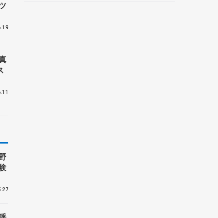
ツ
野村忠宏さんと対談
.19
真
ス
.11
野
験
.27
呼