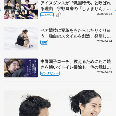
アイスダンスが〝戦国時代〟と呼ばれ
る理由 宇野昌磨の「しょまりん」ら
実力者が相次いで参戦 国内の競争激
2026.05.22
ニュース
化
ペア競技に変革をもたらしたりくりゅ
う 独自のスタイルを創造、発明した
【引退発表後②】
2026.04.24
連載
中野園子コーチ、教えるためにたこ焼
きを焼いてトイレ掃除も 他の競技に
も通用するという坂本花織の筋肉
2026.04.09
インタビュー