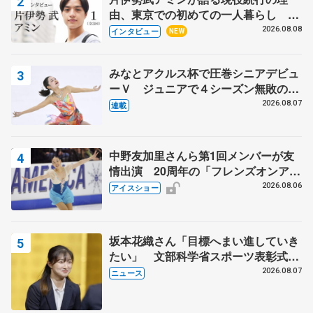
由、東京での初めての一人暮らし 注
目スケーターの「今」に迫る
2026.08.08
インタビュー
NEW
みなとアクルス杯で圧巻シニアデビュ
ーＶ ジュニアで４シーズン無敗の島
田麻央
2026.08.07
連載
中野友加里さんら第1回メンバーが友
情出演 20周年の「フレンズオンアイ
ス」 宮本賢二さん、有川梨絵さん、
2026.08.06
アイスショー
田村岳斗さんも
坂本花織さん「目標へまい進していき
たい」 文部科学省スポーツ表彰式で
代表謝辞
2026.08.07
ニュース