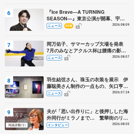
『Ice Brave―A TURNING
SEASON―』東京公演が開幕、宇野
昌磨の『Ice Brave』にかける思いを
2026.08.09
ニュース
NEW
知る記事 5選
岡万佑子、サマーカップ欠場を発表
7月のみなとアクルス杯は腰痛の影響
で
2026.08.07
ニュース
羽生結弦さん、珠玉の衣装を展示 伊
藤聡美さん制作の一点もの、矢口亨さ
んが撮影
2026.07.24
ニュース
夫が「思い出作りに」と後押しした海
外同行がミラノまで… 繁華街のリン
クでは不良のお兄さんも味方に 小林
2026.08.05
インタビュー
芳子さんが振り返るスケート人生