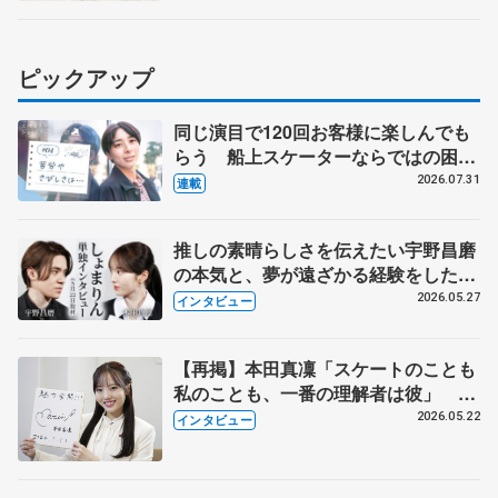
ピックアップ
同じ演目で120回お客様に楽しんでも
らう 船上スケーターならではの困難
とは 影響あったPIW前キャプテン松
2026.07.31
連載
永さんの存在
推しの素晴らしさを伝えたい宇野昌磨
の本気と、夢が遠ざかる経験をした本
田真凜の覚悟
2026.05.27
インタビュー
【再掲】本田真凜「スケートのことも
私のことも、一番の理解者は彼」 引
退時の単独インタビューで語った競技
2026.05.22
インタビュー
人生や家族、恋人、これからの夢…