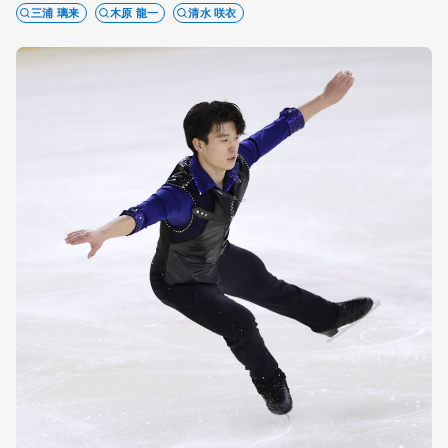
三浦 璃来
木原 龍一
清水 咲衣