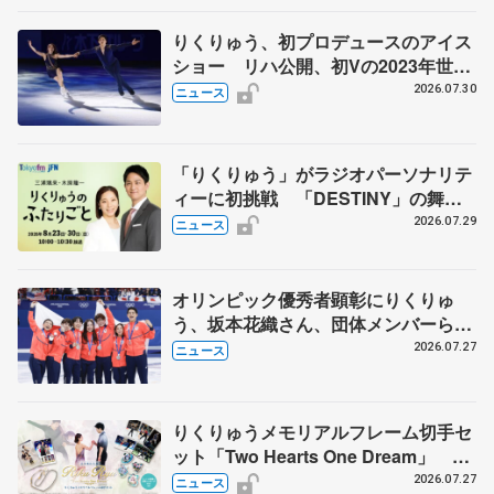
りくりゅう、初プロデュースのアイス
ショー リハ公開、初Vの2023年世界
選手権のSP披露 ハゼボロ、チョク
2026.07.30
ニュース
ベイら豪華メンバーが来日
「りくりゅう」がラジオパーソナリテ
ィーに初挑戦 「DESTINY」の舞台
裏エピソードも
2026.07.29
ニュース
オリンピック優秀者顕彰にりくりゅ
う、坂本花織さん、団体メンバーら
8月7日に文科省が表彰式、ブルーノ・
2026.07.27
ニュース
マルコット、中野園子らコーチも
りくりゅうメモリアルフレーム切手セ
ット「Two Hearts One Dream」 受
注生産、7月29日受け付け開始
2026.07.27
ニュース