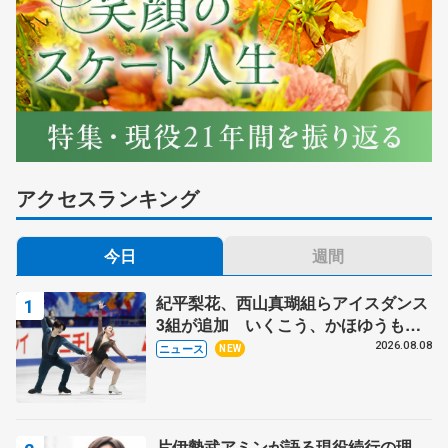
アクセスランキング
今日
週間
紀平梨花、西山真瑚組らアイスダンス
3組が追加 いくこう、かほゆうも、
木下グループ杯
2026.08.08
ニュース
NEW
片伊勢武アミンが語る現役続行の理