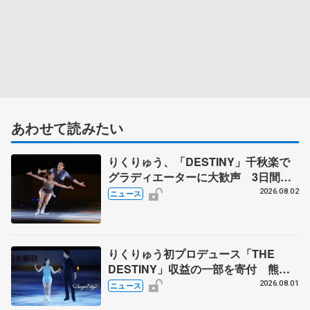
あわせて読みたい
りくりゅう、「DESTINY」千秋楽で
グラディエーターに大歓声 3日間の
計4公演で延べ約１万8千人動員、三浦
2026.08.02
ニュース
璃来さん感極まる
りくりゅう初プロデュース「THE
DESTINY」収益の一部を寄付 熊本
地震、被災者支援
2026.08.01
ニュース