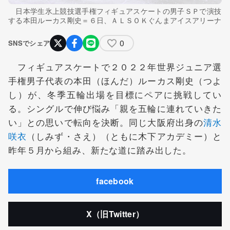
日本学生氷上競技選手権フィギュアスケートの男子ＳＰで演技
する本田ルーカス剛史＝６日、ＡＬＳＯＫぐんまアイスアリーナ
0
SNSでシェア
フィギュアスケートで２０２２年世界ジュニア選
手権男子代表の本田（ほんだ）ルーカス剛史（つよ
し）が、冬季五輪出場を目標にペアに挑戦してい
る。シングルで伸び悩み「親を五輪に連れていきた
い」との思いで転向を決断。同じ大阪府出身の
清水
咲衣
（しみず・さえ）（ともに木下アカデミー）と
昨年５月から組み、新たな道に踏み出した。
facebook
X（旧Twitter）