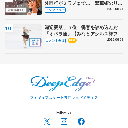
外同行がミラノまで… 繁華街のリン
クでは不良のお兄さんも味方に 小林
2026.08.05
インタビュー
芳子さんが振り返るスケート人生
河辺愛菜、５位 得意を詰め込んだ
「オペラ座」【みなとアクルス杯フリ
ー】
2026.08.08
コメント全文
NEW
フィギュアスケート専門ウェブメディア
Follow us