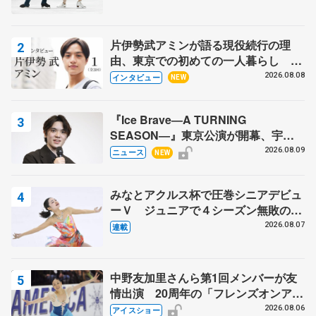
片伊勢武アミンが語る現役続行の理
由、東京での初めての一人暮らし 注
目スケーターの「今」に迫る
2026.08.08
インタビュー
NEW
『Ice Brave―A TURNING
SEASON―』東京公演が開幕、宇野
昌磨の『Ice Brave』にかける思いを
2026.08.09
ニュース
NEW
知る記事 5選
みなとアクルス杯で圧巻シニアデビュ
ーＶ ジュニアで４シーズン無敗の島
田麻央
2026.08.07
連載
中野友加里さんら第1回メンバーが友
情出演 20周年の「フレンズオンアイ
ス」 宮本賢二さん、有川梨絵さん、
2026.08.06
アイスショー