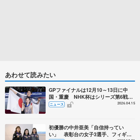
あわせて読みたい
GPファイナルは12月10～13日に中
国・重慶 NHK杯はシリーズ第6戦、
11月27～29日に東京 2026～27年シ
2026.04.15
ニュース
ーズン、国際スケート連盟発表
初優勝の中井亜美「自信持ってい
い」 表彰台の女子3選手、フィギュ