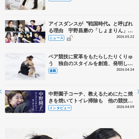
人生や家族、恋人、これからの夢…
アイスダンスが〝戦国時代〟と呼ばれ
る理由 宇野昌磨の「しょまりん」ら
実力者が相次いで参戦 国内の競争激
2026.05.22
ニュース
化
ペア競技に変革をもたらしたりくりゅ
う 独自のスタイルを創造、発明した
【引退発表後②】
2026.04.24
連載
中野園子コーチ、教えるためにたこ焼
きを焼いてトイレ掃除も 他の競技に
も通用するという坂本花織の筋肉
2026.04.09
インタビュー