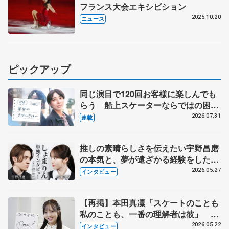
フランス大会エキシビション
2025.10.20
ニュース
ピックアップ
同じ演目で120回お客様に楽しんでも
らう 船上スケーターならではの困難
とは 影響あったPIW前キャプテン松
2026.07.31
連載
永さんの存在
推しの素晴らしさを伝えたい宇野昌磨
の本気と、夢が遠ざかる経験をした本
田真凜の覚悟
2026.05.27
インタビュー
【再掲】本田真凜「スケートのことも
私のことも、一番の理解者は彼」 引
退時の単独インタビューで語った競技
2026.05.22
インタビュー