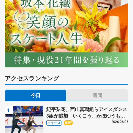
アクセスランキング
今日
週間
紀平梨花、西山真瑚組らアイスダンス
3組が追加 いくこう、かほゆうも、
木下グループ杯
2026.08.08
ニュース
NEW