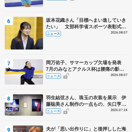
田村岳斗さんも
坂本花織さん「目標へまい進していき
たい」 文部科学省スポーツ表彰式で
代表謝辞
2026.08.07
ニュース
岡万佑子、サマーカップ欠場を発表
7月のみなとアクルス杯は腰痛の影響
で
2026.08.07
ニュース
羽生結弦さん、珠玉の衣装を展示 伊
藤聡美さん制作の一点もの、矢口亨さ
んが撮影
2026.07.24
ニュース
夫が「思い出作りに」と後押しした海