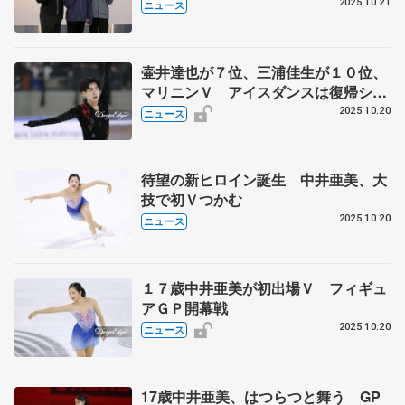
アGP・フランス大会から帰国
2025.10.21
ニュース
壷井達也が７位、三浦佳生が１０位、
マリニンＶ アイスダンスは復帰シゼ
ロンのカップル逆転優勝 ＧＰ開幕戦
2025.10.20
ニュース
フランス大会最終日
待望の新ヒロイン誕生 中井亜美、大
技で初Ｖつかむ
2025.10.20
ニュース
１７歳中井亜美が初出場Ｖ フィギュ
アＧＰ開幕戦
2025.10.20
ニュース
17歳中井亜美、はつらつと舞う GP