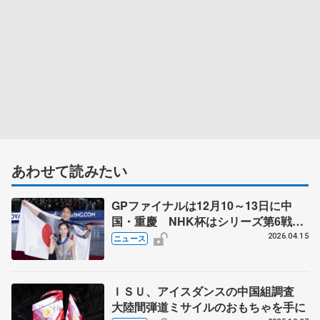
あわせて読みたい
GPファイナルは12月10～13日に中
国・重慶 NHK杯はシリーズ第6戦、
11月27～29日に東京 2026～27年シ
2026.04.15
ニュース
ーズン、国際スケート連盟発表
ＩＳＵ、アイスダンスの中国組調査
大陸間弾道ミサイルのおもちゃを手に