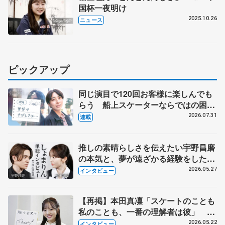
国杯一夜明け
2025.10.26
ニュース
ピックアップ
同じ演目で120回お客様に楽しんでも
らう 船上スケーターならではの困難
とは 影響あったPIW前キャプテン松
2026.07.31
連載
永さんの存在
推しの素晴らしさを伝えたい宇野昌磨
の本気と、夢が遠ざかる経験をした本
田真凜の覚悟
2026.05.27
インタビュー
【再掲】本田真凜「スケートのことも
私のことも、一番の理解者は彼」 引
退時の単独インタビューで語った競技
2026.05.22
インタビュー