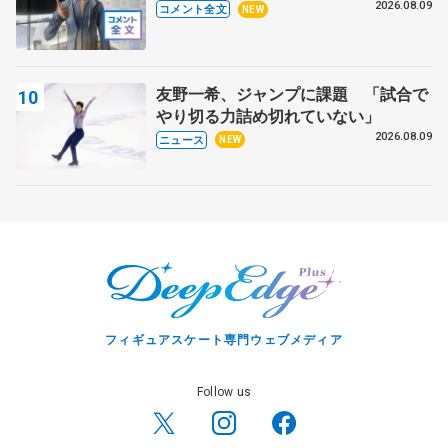
いいエッジで踏めるようにしたいな」
2026.08.09
コメント全文
NEW
【サマーカップ男子SP】
友野一希、ジャンプに課題 「試合で
やり切る力詰め切れていない」
2026.08.09
ニュース
NEW
フィギュアスケート専門ウェブメディア
Follow us