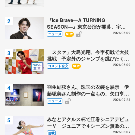
『Ice Brave―A TURNING
SEASON―』東京公演が開幕、宇野
昌磨の『Ice Brave』にかける思いを
2026.08.09
ニュース
NEW
知る記事 5選
「スタァ」大島光翔、今季初戦で大技
挑戦 予定外のジャンプを跳びたくな
った理由とは… 【関東サマートロフ
2026.08.09
コメント全文
NEW
ィー男子ショート】
羽生結弦さん、珠玉の衣装を展示 伊
藤聡美さん制作の一点もの、矢口亨さ
んが撮影
2026.07.24
ニュース
みなとアクルス杯で圧巻シニアデビュ
ーＶ ジュニアで４シーズン無敗の島
田麻央
2026.08.07
連載