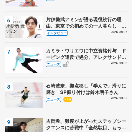
片伊勢武アミンが語る現役続行の理
由、東京での初めての一人暮らし 注
目スケーターの「今」に迫る
2026.08.08
インタビュー
カミラ・ワリエワに中立資格付与 ド
ーピング違反で処分、アレクサンド
ラ・イグナトワも
2026.08.08
ニュース
石崎波奈、拠点移し「学んで」滑りに
磨き SP振り付けは鈴木明子さん
2026.08.09
ニュース
NEW
吉岡希、難度が上がったステップシー
クエンスに苦戦中「全然駄目、もっと