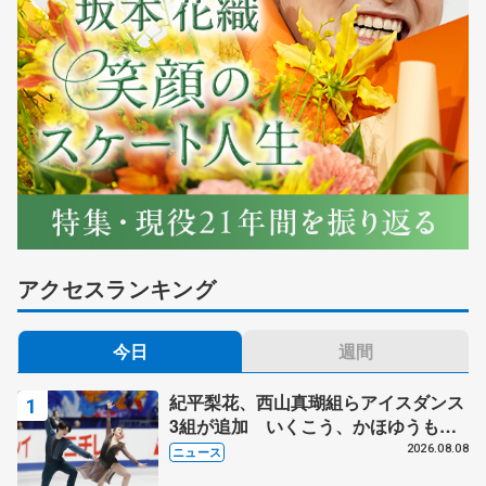
アクセスランキング
今日
週間
紀平梨花、西山真瑚組らアイスダンス
3組が追加 いくこう、かほゆうも、
木下グループ杯
2026.08.08
ニュース