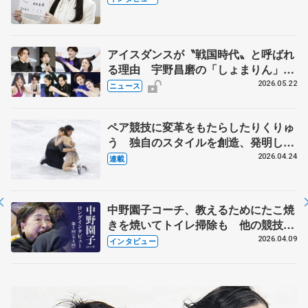
人生や家族、恋人、これからの夢…
アイスダンスが〝戦国時代〟と呼ばれ
る理由 宇野昌磨の「しょまりん」ら
実力者が相次いで参戦 国内の競争激
2026.05.22
ニュース
化
ペア競技に変革をもたらしたりくりゅ
う 独自のスタイルを創造、発明した
【引退発表後②】
2026.04.24
連載
中野園子コーチ、教えるためにたこ焼
きを焼いてトイレ掃除も 他の競技に
も通用するという坂本花織の筋肉
2026.04.09
インタビュー