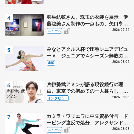
ィー男子ショート】
羽生結弦さん、珠玉の衣装を展示 伊
藤聡美さん制作の一点もの、矢口亨さ
んが撮影
2026.07.24
ニュース
みなとアクルス杯で圧巻シニアデビュ
ーＶ ジュニアで４シーズン無敗の島
田麻央
2026.08.07
連載
片伊勢武アミンが語る現役続行の理
由、東京での初めての一人暮らし 注
目スケーターの「今」に迫る
2026.08.08
インタビュー
カミラ・ワリエワに中立資格付与 ド
ーピング違反で処分、アレクサンド
ラ・イグナトワも
2026.08.08
ニュース