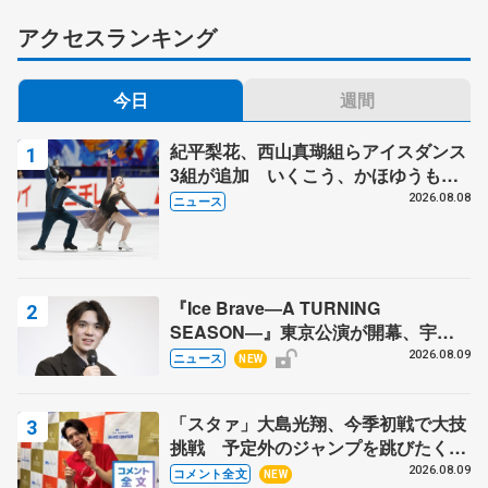
アクセスランキング
今日
週間
紀平梨花、西山真瑚組らアイスダンス
3組が追加 いくこう、かほゆうも、
木下グループ杯
2026.08.08
ニュース
『Ice Brave―A TURNING
SEASON―』東京公演が開幕、宇野
昌磨の『Ice Brave』にかける思いを
2026.08.09
ニュース
NEW
知る記事 5選
「スタァ」大島光翔、今季初戦で大技
挑戦 予定外のジャンプを跳びたくな
った理由とは… 【関東サマートロフ
2026.08.09
コメント全文
NEW