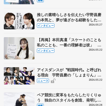
連載
永さんの存在
推しの素晴らしさを伝えたい宇野昌磨
の本気と、夢が遠ざかる経験をした本
田真凜の覚悟
2026.05.27
インタビュー
【再掲】本田真凜「スケートのことも
私のことも、一番の理解者は彼」 引
退時の単独インタビューで語った競技
2026.05.22
インタビュー
人生や家族、恋人、これからの夢…
アイスダンスが〝戦国時代〟と呼ばれ
る理由 宇野昌磨の「しょまりん」ら
実力者が相次いで参戦 国内の競争激
2026.05.22
ニュース
化
ペア競技に変革をもたらしたりくりゅ
う 独自のスタイルを創造、発明した
【引退発表後②】
2026.04.24
連載