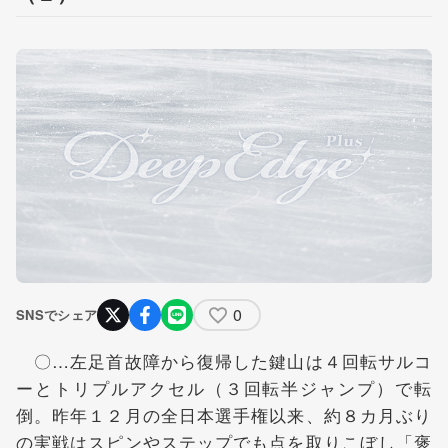
0
SNSでシェア
〇…左足首故障から復帰した鍵山は４回転サルコ
ーとトリプルアクセル（３回転半ジャンプ）で転
倒。昨年１２月の全日本選手権以来、約８カ月ぶり
の実戦はスピンやステップでも点を取りこぼし「褒