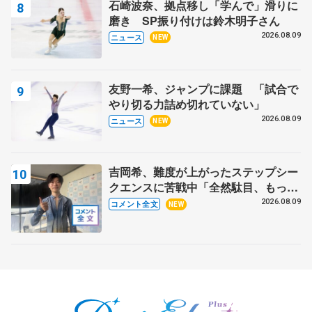
石崎波奈、拠点移し「学んで」滑りに
磨き SP振り付けは鈴木明子さん
2026.08.09
ニュース
NEW
友野一希、ジャンプに課題 「試合で
やり切る力詰め切れていない」
2026.08.09
ニュース
NEW
吉岡希、難度が上がったステップシー
クエンスに苦戦中「全然駄目、もっと
いいエッジで踏めるようにしたいな」
2026.08.09
コメント全文
NEW
【サマーカップ男子SP】