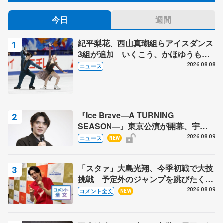
今日
週間
紀平梨花、西山真瑚組らアイスダンス
3組が追加 いくこう、かほゆうも、
木下グループ杯
2026.08.08
ニュース
『Ice Brave―A TURNING
SEASON―』東京公演が開幕、宇野
昌磨の『Ice Brave』にかける思いを
2026.08.09
ニュース
NEW
知る記事 5選
「スタァ」大島光翔、今季初戦で大技
挑戦 予定外のジャンプを跳びたくな
った理由とは… 【関東サマートロフ
2026.08.09
コメント全文
NEW
ィー男子ショート】