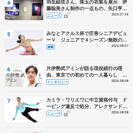
羽生結弦さん、珠玉の衣装を展示 伊
藤聡美さん制作の一点もの、矢口亨さ
んが撮影
2026.07.24
ニュース
みなとアクルス杯で圧巻シニアデビュ
ーＶ ジュニアで４シーズン無敗の島
田麻央
2026.08.07
連載
片伊勢武アミンが語る現役続行の理
由、東京での初めての一人暮らし 注
目スケーターの「今」に迫る
2026.08.08
インタビュー
カミラ・ワリエワに中立資格付与 ド
ーピング違反で処分、アレクサンド
ラ・イグナトワも
2026.08.08
ニュース