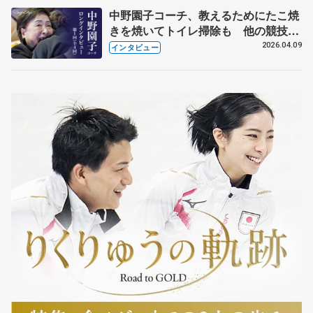
中野園子コーチ、教えるためにたこ焼
きを焼いてトイレ掃除も 他の競技に
も通用するという坂本花織の筋肉
2026.04.09
インタビュー