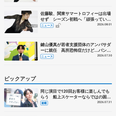
佐藤駿、関東サマートロフィーは出場
せず シーズン初戦へ「頑張っていき
ます」
2026.08.01
ニュース
鍵山優真が若者支援団体のアンバサダ
ーに就任 高所恐怖症だけど…バンジ
ージャンプに挑戦も？
2026.07.30
ニュース
ピックアップ
同じ演目で120回お客様に楽しんでも
らう 船上スケーターならではの困難
とは 影響あったPIW前キャプテン松
2026.07.31
連載
永さんの存在