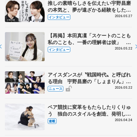
推しの素晴らしさを伝えたい宇野昌磨
の本気と、夢が遠ざかる経験をした本
田真凜の覚悟
2026.05.27
インタビュー
【再掲】本田真凜「スケートのことも
私のことも、一番の理解者は彼」 引
退時の単独インタビューで語った競技
2026.05.22
インタビュー
人生や家族、恋人、これからの夢…
アイスダンスが〝戦国時代〟と呼ばれ
る理由 宇野昌磨の「しょまりん」ら
実力者が相次いで参戦 国内の競争激
2026.05.22
ニュース
化
ペア競技に変革をもたらしたりくりゅ
う 独自のスタイルを創造、発明した
【引退発表後②】
2026.04.24
連載