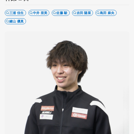
三浦 佳生
中井 亜美
佐藤 駿
吉田 陽菜
島田 麻央
鍵山 優真