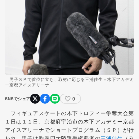
男子ＳＰで首位に立ち、取材に応じる三浦佳生＝木下アカデミ
ー京都アイスアリーナ
0
SNSでシェア
フィギュアスケートの木下トロフィー争奪大会第
１日は１１日、京都府宇治市の木下アカデミー京都
アイスアリーナでショートプログラム（ＳＰ）が行
われ、男子は昨季四大陸選手権覇者の
三浦佳生
（み