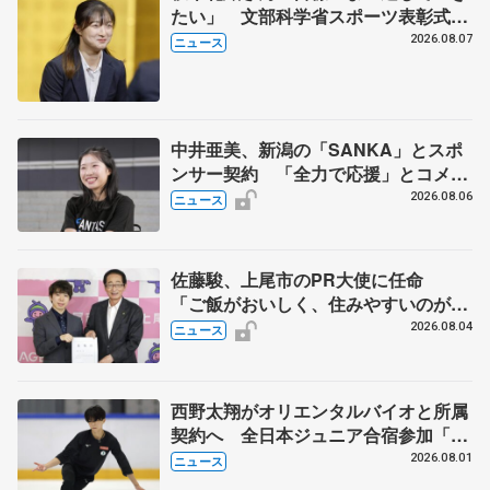
たい」 文部科学省スポーツ表彰式で
代表謝辞
2026.08.07
ニュース
中井亜美、新潟の「SANKA」とスポ
ンサー契約 「全力で応援」とコメン
ト
2026.08.06
ニュース
佐藤駿、上尾市のPR大使に任命
「ご飯がおいしく、住みやすいのが魅
力」
2026.08.04
ニュース
西野太翔がオリエンタルバイオと所属
契約へ 全日本ジュニア合宿参加「結
果残していかないと」 講師はジェー
2026.08.01
ニュース
ソン・ブラウン、岡万佑子は助言感謝