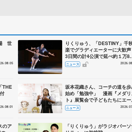
場 世
りくりゅう、「DESTINY」千
楽でグラディエーターに大歓
3日間の計4公演で延べ約１万8
人動員、三浦璃来さん感極まる
26.08.05
2026.08
ニュース
THE
坂本花織さん、コーチの道を歩
を寄付
始め「勉強中」 漫画『メダリ
ト』展覧会で子どもたちにエー
26.08.01
2026.07
ニュース
スのア
「りくりゅう」がラジオパーソ