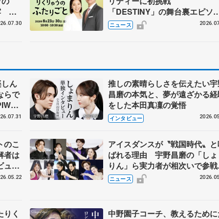
Vの
リティーに初挑戦
露 ハ
「DESTINY」の舞台裏エピソ
メンバ
ドも
26.07.30
2026.07
ニュース
楽しん
推しの素晴らしさを伝えたい宇
ならで
昌磨の本気と、夢が遠ざかる経
IW前
をした本田真凜の覚悟
26.07.31
2026.05
インタビュー
トのこ
アイスダンスが〝戦国時代〟と
解者は
ばれる理由 宇野昌磨の「しょ
ビュー
りん」ら実力者が相次いで参
恋人、
国内の競争激化
26.05.22
2026.05
ニュース
たりく
中野園子コーチ、教えるために