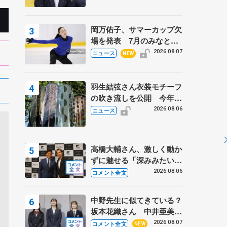
岡万佑子、サマーカップ欠
場を発表 7月のみなとア
クルス杯は腰痛の影響で
2026.08.07
ニュース
NEW
羽生結弦さん衣装モチーフ
の吹き流しを公開 今年は
「春よ、来い」、仙台の瑞
2026.08.06
ニュース
鳳殿
高橋大輔さん、激しく動か
ずに魅せる「深みみたいな
ものは出てきている？」
2026.08.06
コメント全文
〝兄さん〟と慕うレジェン
ド野村忠宏さんと和気あい
中野先生に似てきている？
あい
坂本花織さん 中井亜美は
クリケットのサマーキャン
2026.08.07
コメント全文
NEW