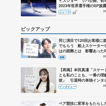
イスショー リハ公開、初
2023年世界選手権のSP披
ゼボロ、チョクベイら豪華
20
ニュース
ーが来日
ピックアップ
同じ演目で120回お客様に
でもらう 船上スケーター
はの困難とは 影響あったP
キャプテン松永さんの存在
20
連載
【再掲】本田真凜「スケー
とも私のことも、一番の理
彼」 引退時の単独インタ
で語った競技人生や家族、
20
インタビュー
これからの夢…
ペア競技に変革をもたらし