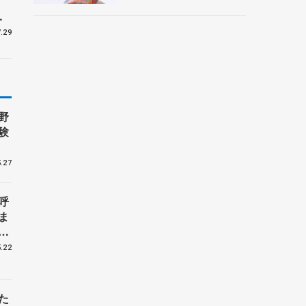
央
ー
.29
野
験
.27
呼
ま
戦
.22
た