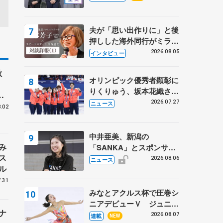
プに 島田麻央はたくさん
試合に出て国際大会へ【文
部科学省スポーツ表彰
夫が「思い出作りに」と後
式】
押しした海外同行がミラノ
まで… 繁華街のリンクで
2026.08.05
インタビュー
は不良のお兄さんも味方
秋
に 小林芳子さんが振り返
オリンピック優秀者顕彰に
声
るスケート人生
りくりゅう、坂本花織さ
千
ん、団体メンバーら 8月
2026.07.27
ニュース
.02
7日に文科省が表彰式、ブ
ルーノ・マルコット、中野
園子らコーチも
中井亜美、新潟の
み
「SANKA」とスポンサー
ス
契約 「全力で応援」とコ
2026.08.06
ニュース
ル
メント
.31
みなとアクルス杯で圧巻シ
ニアデビューＶ ジュニア
ナ
で４シーズン無敗の島田麻
2026.08.07
連載
NEW