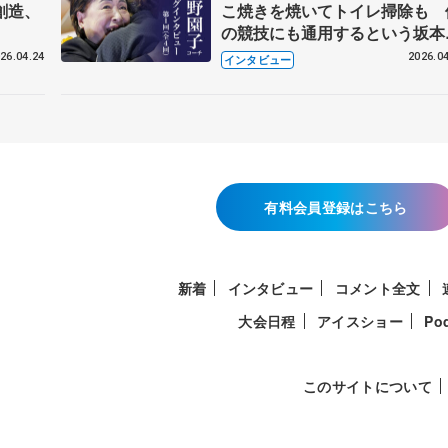
創造、
こ焼きを焼いてトイレ掃除も 
の競技にも通用するという坂本
織の筋肉
26.04.24
2026.04
インタビュー
有料会員登録はこちら
新着
インタビュー
コメント全文
大会日程
アイスショー
Po
このサイトについて