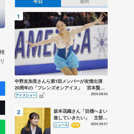
今日
週間
権
リ
中野友加里さんら第1回メンバーが友情出演
20周年の「フレンズオンアイス」 宮本賢二
さん、有川梨絵さん、田村岳斗さんも
2026.08.06
アイスショー
坂本花織さん「目標へまい
進していきたい」 文部科
学省スポーツ表彰式で代表
2026.08.07
ニュース
NEW
謝辞