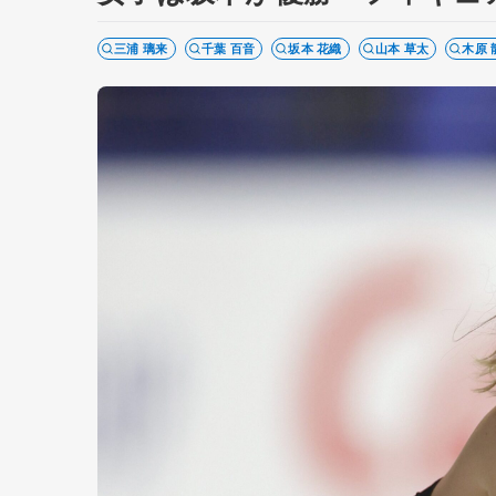
三浦 璃来
千葉 百音
坂本 花織
山本 草太
木原 