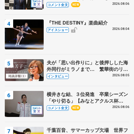
る？」 〝兄さん〟と慕うレジェンド
2026.08.06
コメント全文
NEW
野村忠宏さんと和気あいあい
『THE DESTINY』楽曲紹介
2026.08.04
アイスショー
夫が「思い出作りに」と後押しした海
外同行がミラノまで… 繁華街のリン
クでは不良のお兄さんも味方に 小林
2026.08.05
インタビュー
芳子さんが振り返るスケート人生
横井きな結、３位発進 卒業シーズン
「やり切る」【みなとアクルス杯
SP】
2026.08.06
コメント全文
NEW
千葉百音、サマーカップ欠場 世界フ