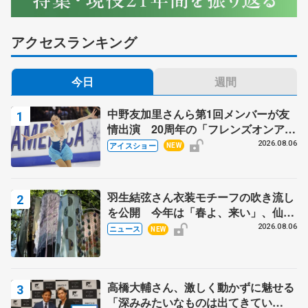
アクセスランキング
今日
週間
中野友加里さんら第1回メンバーが友
情出演 20周年の「フレンズオンアイ
ス」 宮本賢二さん、有川梨絵さん、
2026.08.06
アイスショー
NEW
田村岳斗さんも
羽生結弦さん衣装モチーフの吹き流し
を公開 今年は「春よ、来い」、仙台
の瑞鳳殿
2026.08.06
ニュース
NEW
高橋大輔さん、激しく動かずに魅せる
「深みみたいなものは出てきてい