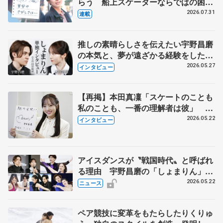
らう 船上スケーターならではの困難
とは 影響あったPIW前キャプテン松
2026.07.31
連載
永さんの存在
推しの素晴らしさを伝えたい宇野昌磨
の本気と、夢が遠ざかる経験をした本
田真凜の覚悟
2026.05.27
インタビュー
【再掲】本田真凜「スケートのことも
私のことも、一番の理解者は彼」 引
退時の単独インタビューで語った競技
2026.05.22
インタビュー
人生や家族、恋人、これからの夢…
アイスダンスが〝戦国時代〟と呼ばれ
る理由 宇野昌磨の「しょまりん」ら
実力者が相次いで参戦 国内の競争激
2026.05.22
ニュース
化
ペア競技に変革をもたらしたりくりゅ