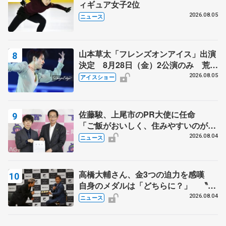
ィギュア女子2位
2026.08.05
ニュース
山本草太「フレンズオンアイス」出演
決定 8月28日（金）2公演のみ 荒川
静香さんプロデュース、20周年のアイ
2026.08.05
アイスショー
スショー
佐藤駿、上尾市のPR大使に任命
「ご飯がおいしく、住みやすいのが魅
力」
2026.08.04
ニュース
高橋大輔さん、金3つの迫力を感嘆
自身のメダルは「どちらに？」 〝リ
ス兄弟〟オリンピック3連覇の野村忠
2026.08.04
ニュース
宏さんと対談