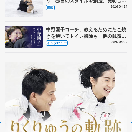
う 独自のスタイルを創造、発明した
【引退発表後②】
2026.04.24
連載
中野園子コーチ、教えるためにたこ焼
きを焼いてトイレ掃除も 他の競技に
も通用するという坂本花織の筋肉
2026.04.09
インタビュー