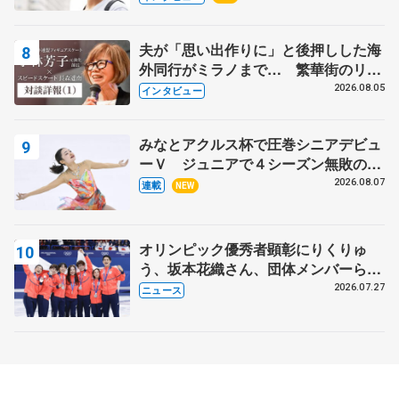
夫が「思い出作りに」と後押しした海
外同行がミラノまで… 繁華街のリン
クでは不良のお兄さんも味方に 小林
2026.08.05
インタビュー
芳子さんが振り返るスケート人生
みなとアクルス杯で圧巻シニアデビュ
ーＶ ジュニアで４シーズン無敗の島
田麻央
2026.08.07
連載
NEW
オリンピック優秀者顕彰にりくりゅ
う、坂本花織さん、団体メンバーら
8月7日に文科省が表彰式、ブルーノ・
2026.07.27
ニュース
マルコット、中野園子らコーチも