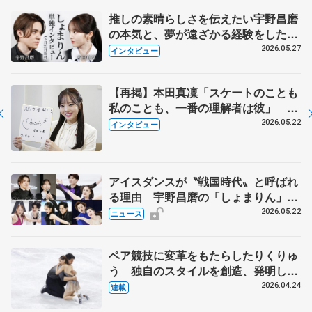
推しの素晴らしさを伝えたい宇野昌磨
の本気と、夢が遠ざかる経験をした本
田真凜の覚悟
2026.05.27
インタビュー
【再掲】本田真凜「スケートのことも
私のことも、一番の理解者は彼」 引
退時の単独インタビューで語った競技
2026.05.22
インタビュー
人生や家族、恋人、これからの夢…
アイスダンスが〝戦国時代〟と呼ばれ
る理由 宇野昌磨の「しょまりん」ら
実力者が相次いで参戦 国内の競争激
2026.05.22
ニュース
化
ペア競技に変革をもたらしたりくりゅ
う 独自のスタイルを創造、発明した
【引退発表後②】
2026.04.24
連載