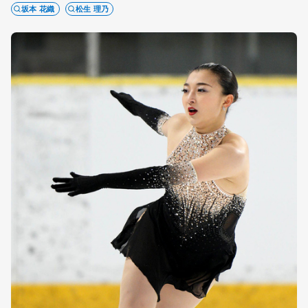
坂本 花織
松生 理乃