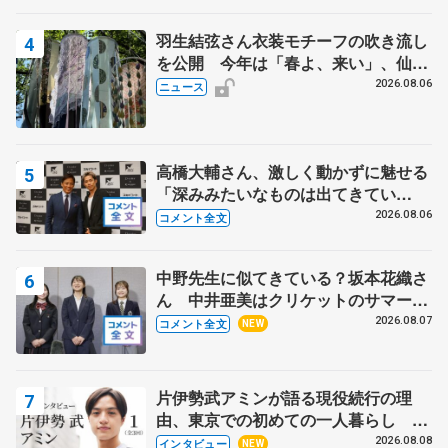
羽生結弦さん衣装モチーフの吹き流し
を公開 今年は「春よ、来い」、仙台
の瑞鳳殿
2026.08.06
ニュース
高橋大輔さん、激しく動かずに魅せる
「深みみたいなものは出てきてい
る？」 〝兄さん〟と慕うレジェンド
2026.08.06
コメント全文
野村忠宏さんと和気あいあい
中野先生に似てきている？坂本花織さ
ん 中井亜美はクリケットのサマーキ
ャンプに 島田麻央はたくさん試合に
2026.08.07
コメント全文
NEW
出て国際大会へ【文部科学省スポーツ
表彰式】
片伊勢武アミンが語る現役続行の理
由、東京での初めての一人暮らし 注
目スケーターの「今」に迫る
2026.08.08
インタビュー
NEW