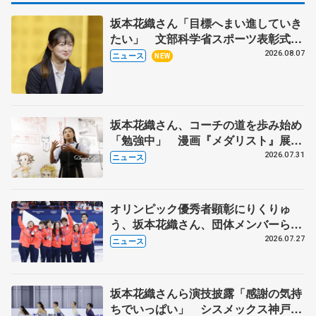
坂本花織さん「目標へまい進していき
たい」 文部科学省スポーツ表彰式で
代表謝辞
2026.08.07
ニュース
NEW
坂本花織さん、コーチの道を歩み始め
「勉強中」 漫画『メダリスト』展覧
会で子どもたちにエール
2026.07.31
ニュース
オリンピック優秀者顕彰にりくりゅ
う、坂本花織さん、団体メンバーら
8月7日に文科省が表彰式、ブルーノ・
2026.07.27
ニュース
マルコット、中野園子らコーチも
坂本花織さんら演技披露「感謝の気持
ちでいっぱい」 シスメックス神戸ア