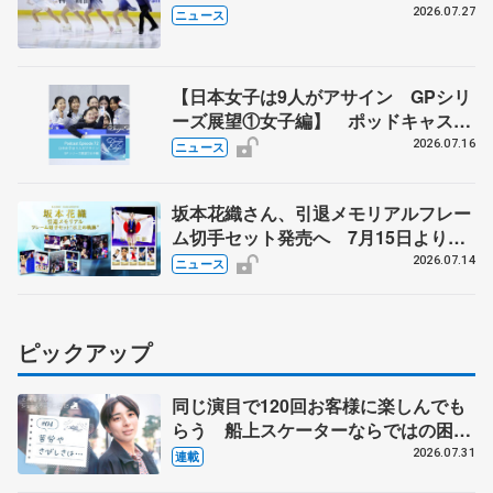
イスキャンパス開場1周年イベント
2026.07.27
ニュース
【日本女子は9人がアサイン GPシリ
ーズ展望①女子編】 ポッドキャスト
#72を配信
2026.07.16
ニュース
坂本花織さん、引退メモリアルフレー
ム切手セット発売へ 7月15日より申
込受付開始
2026.07.14
ニュース
ピックアップ
同じ演目で120回お客様に楽しんでも
らう 船上スケーターならではの困難
とは 影響あったPIW前キャプテン松
2026.07.31
連載
永さんの存在