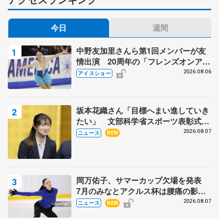
今日
週間
中野友加里さんら第1回メンバーが友
情出演 20周年の「フレンズオンアイ
ス」 宮本賢二さん、有川梨絵さん、
2026.08.06
アイスショー
田村岳斗さんも
坂本花織さん「目標へまい進していき
たい」 文部科学省スポーツ表彰式で
代表謝辞
2026.08.07
ニュース
NEW
岡万佑子、サマーカップ欠場を発表
7月のみなとアクルス杯は腰痛の影響
で
2026.08.07
ニュース
NEW