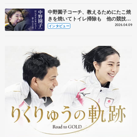
中野園子コーチ、教えるためにたこ焼
きを焼いてトイレ掃除も 他の競技に
も通用するという坂本花織の筋肉
2026.04.09
インタビュー