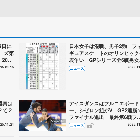
3日に
日本女子は混戦、男子2強 フ
ーズ第
ギュアスケートのオリンピック
2026
表争い GPシリーズ全6戦男女
ート連
括
26.04.15
2025.11
ニュース
優真は
アイスダンスはフルニエボード
Ｐで２
ー、シゼロン組がV GP2連勝
ファイナル進出 最終第6戦フ
ンランディア杯
25.11.24
2025.11
ニュース