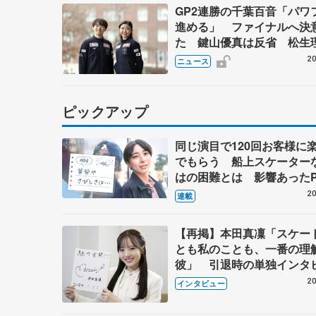
GP2連勝の千葉百音「パワ
進める」 ファイナルへ決
た 鍵山優真は反省 松生
「全日本でもいい演技を」
20
ニュース
ピックアップ
同じ演目で120回お客様に
でもらう 船上スケーター
はの困難とは 影響あったP
キャプテン松永さんの存在
20
連載
【再掲】本田真凜「スケー
とも私のことも、一番の理
彼」 引退時の単独インタ
で語った競技人生や家族、
20
インタビュー
これからの夢…