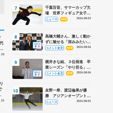
トロフィーフリー】
千葉百音、サマーカップ欠
場 世界フィギュア女子2
位
2026.08.05
ニュース
NEW
高橋大輔さん、激しく動か
ィ
ずに魅せる「深みみたいな
代
ものは出てきている？」
総
2026.08.06
コメント全文
NEW
〝兄さん〟と慕うレジェン
.25
ド野村忠宏さんと和気あい
横井きな結、３位発進 卒
あい
業シーズン「やり切る」
【みなとアクルス杯SP】
2026.08.06
コメント全文
NEW
リ
で
友野一希、渡辺倫果が優
ィ
勝 アジアンオープントロ
フィー
.23
2026.08.03
ニュース