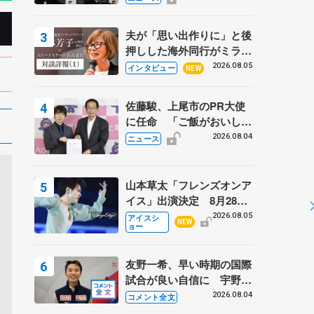
弟〟オリンピック3連覇の
野村忠宏さんと対談
夫が「思い出作りに」と後
押しした海外同行がミラノ
まで… 繁華街のリンクで
2026.08.05
インタビュー
NEW
は不良のお兄さんも味方
に 小林芳子さんが振り返
佐藤駿、上尾市のPR大使
るスケート人生
に任命 「ご飯がおいし
く、住みやすいのが魅力」
2026.08.04
ニュース
山本草太「フレンズオンア
イス」出演決定 8月28日
（金）2公演のみ 荒川静
2026.08.05
アイスシ
NEW
ョー
香さんプロデュース、20
周年のアイスショー
友野一希、早い時期の国際
試合が良い自信に 宇野昌
磨の現役復帰に思っている
2026.08.04
コメント全文
こと 【アジアンオープン