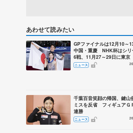
あわせて読みたい
GPファイナルは12月10～1
中国・重慶 NHK杯はシリ
6戦、11月27～29日に東京 
～27年シーズン、国際スケ
20
ニュース
盟発表
千葉百音笑顔の帰国、鍵山
ミスを反省 フィギュアＧ
連勝
20
ニュース