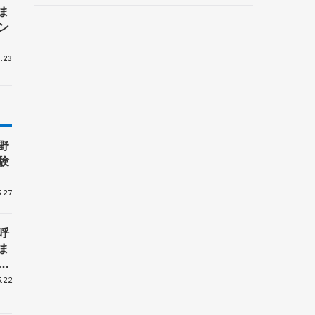
ま
ン
.23
野
験
.27
呼
ま
戦
.22