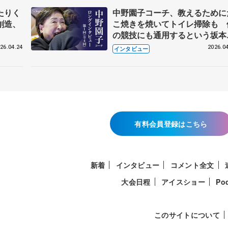
たりく
中野園子コーチ、教えるために
創造、
こ焼きを焼いてトイレ掃除も 
の競技にも通用するという坂本
織の筋肉
26.04.24
2026.04
インタビュー
有料会員登録はこちら
新着
インタビュー
コメント全文
大会日程
アイスショー
Po
このサイトについて