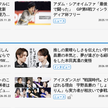
フルに
アダム・シアオイムファ「最後
意新
で闘った」 GP第6戦フィンラ
理乃
ディア杯フリー
25.11.23
2025.11
ニュース
楽しん
推しの素晴らしさを伝えたい宇
ならで
昌磨の本気と、夢が遠ざかる経
IW前
をした本田真凜の覚悟
26.07.31
2026.05
インタビュー
トのこ
アイスダンスが〝戦国時代〟と
解者は
ばれる理由 宇野昌磨の「しょ
ビュー
りん」ら実力者が相次いで参
恋人、
国内の競争激化
26.05.22
2026.05
ニュース