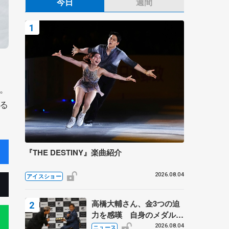
今日
週間
。
る
『THE DESTINY』楽曲紹介
2026.08.04
アイスショー
高橋大輔さん、金3つの迫
力を感嘆 自身のメダルは
「どちらに？」 〝リス兄
2026.08.04
ニュース