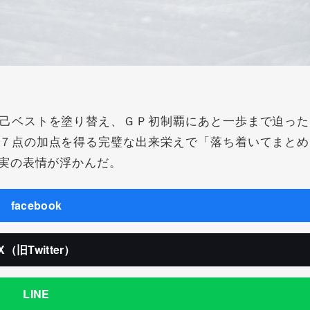
己ベストを塗り替え、ＧＰ初制覇にあと一歩まで迫った
７点の加点を得る完璧な出来栄えで「落ち着いてまとめ
実の表情が浮かんだ。
facebook
X（旧Twitter）
LINE