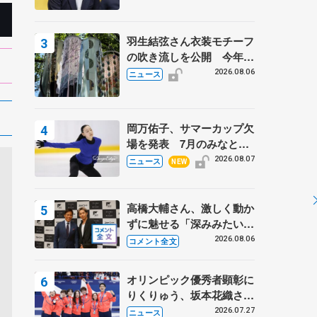
羽生結弦さん衣装モチーフ
の吹き流しを公開 今年は
「春よ、来い」、仙台の瑞
2026.08.06
ニュース
鳳殿
岡万佑子、サマーカップ欠
場を発表 7月のみなとア
クルス杯は腰痛の影響で
2026.08.07
ニュース
NEW
高橋大輔さん、激しく動か
ずに魅せる「深みみたいな
ものは出てきている？」
2026.08.06
コメント全文
〝兄さん〟と慕うレジェン
ド野村忠宏さんと和気あい
オリンピック優秀者顕彰に
あい
りくりゅう、坂本花織さ
ん、団体メンバーら 8月
2026.07.27
ニュース