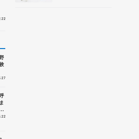
ー】
.22
野
験
.27
呼
ま
戦
.22