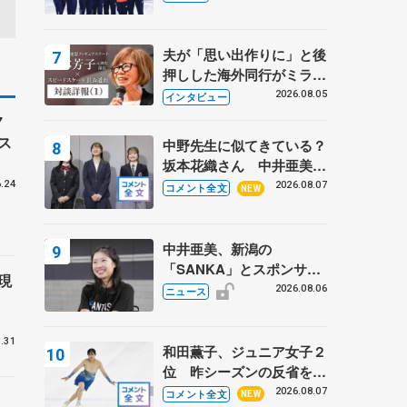
7日に文科省が表彰式、ブ
ルーノ・マルコット、中野
園子らコーチも
夫が「思い出作りに」と後
押しした海外同行がミラノ
まで… 繁華街のリンクで
2026.08.05
インタビュー
は不良のお兄さんも味方
7
に 小林芳子さんが振り返
ス
中野先生に似てきている？
るスケート人生
坂本花織さん 中井亜美は
クリケットのサマーキャン
.24
2026.08.07
コメント全文
NEW
プに 島田麻央はたくさん
試合に出て国際大会へ【文
部科学省スポーツ表彰
中井亜美、新潟の
式】
「SANKA」とスポンサー
現
契約 「全力で応援」とコ
2026.08.06
ニュース
メント
.31
和田薫子、ジュニア女子２
位 昨シーズンの反省を胸
に【みなとアクルス杯フリ
2026.08.07
コメント全文
NEW