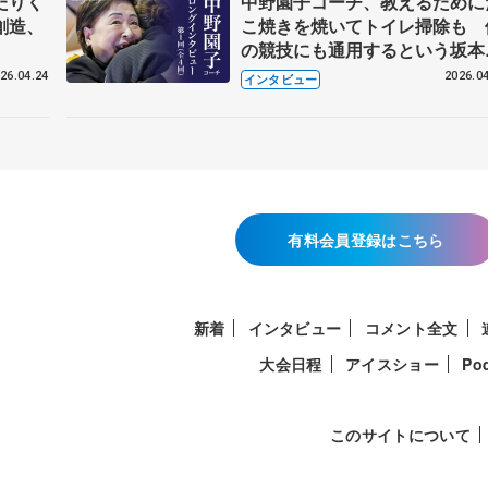
たりく
中野園子コーチ、教えるために
創造、
こ焼きを焼いてトイレ掃除も 
の競技にも通用するという坂本
織の筋肉
26.04.24
2026.04
インタビュー
有料会員登録はこちら
新着
インタビュー
コメント全文
大会日程
アイスショー
Po
このサイトについて