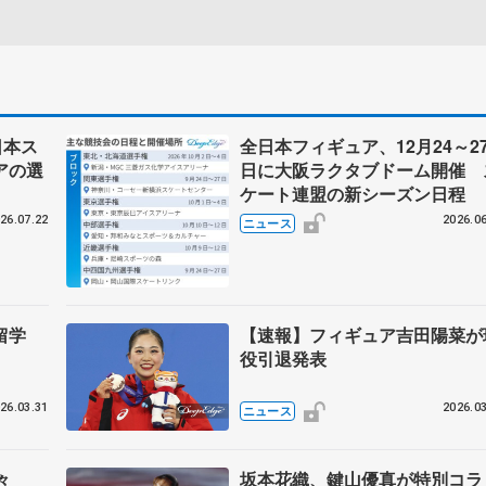
日本ス
全日本フィギュア、12月24～2
アの選
日に大阪ラクタブドーム開催 
ケート連盟の新シーズン日程
26.07.22
2026.06
ニュース
ら留学
【速報】フィギュア吉田陽菜が
役引退発表
26.03.31
2026.03
ニュース
堂々
坂本花織、鍵山優真が特別コラ