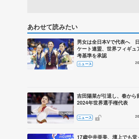
あわせて読みたい
男女は全日本Vで代表へ 
ケート連盟、世界フィギュ
考基準を承認
20
ニュース
吉田陽菜が引退し、春か
2024年世界選手権代表
20
ニュース
17歳中井亜美、壇上でも