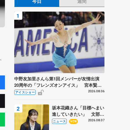
今日
週間
、
中野友加里さんら第1回メンバーが友情出演
20周年の「フレンズオンアイス」 宮本賢二
さん、有川梨絵さん、田村岳斗さんも
2026.08.06
アイスショー
坂本花織さん「目標へまい
進していきたい」 文部科
学省スポーツ表彰式で代表
2026.08.07
ニュース
NEW
謝辞