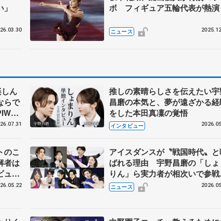
い」
ボ フィギュア五輪代表が熱演
26.03.30
2025.12
ニュース
楽しん
推しの素晴らしさを伝えたい宇
ならで
昌磨の本気と、夢が遠ざかる経
IW前
をした本田真凜の覚悟
26.07.31
2026.05
インタビュー
トのこ
アイスダンスが〝戦国時代〟と
解者は
ばれる理由 宇野昌磨の「しょ
ビュー
りん」ら実力者が相次いで参
恋人、
国内の競争激化
26.05.22
2026.05
ニュース