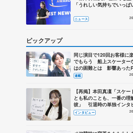
「うれしい気持ちでいっぱ
20
ニュース
ピックアップ
同じ演目で120回お客様に
でもらう 船上スケーター
はの困難とは 影響あったP
キャプテン松永さんの存在
20
連載
【再掲】本田真凜「スケー
とも私のことも、一番の理
彼」 引退時の単独インタ
で語った競技人生や家族、
20
インタビュー
これからの夢…