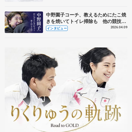
中野園子コーチ、教えるためにたこ焼
きを焼いてトイレ掃除も 他の競技に
も通用するという坂本花織の筋肉
2026.04.09
インタビュー