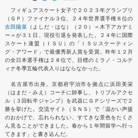
フィギュアスケート女子で２０２３年グランプリ
（ＧＰ）ファイナル３位、２４年世界選手権８位の
吉田陽菜
（よしだ・はな）（２０）＝木下アカデミ
ー＝が３１日、現役引退を発表した。２４年に国際
スケート連盟（ＩＳＵ）の「ＩＳＵスケーティン
グ・アワード」で最優秀新人賞を受賞。昨年１２月
の全日本選手権は２８位で、目標のミラノ・コルテ
ィナ冬季五輪代表入りはならなかった。
名古屋市出身。京都府宇治市を拠点に浜田美栄
（はまだ・みえ）コーチに師事し、トリプルアクセ
ル（３回転半ジャンプ）を武器にＧＰシリーズで２
勝を挙げた。交流サイト（ＳＮＳ）で「温かい声援
のおかげで、忘れられない、すてきな景色をたくさ
ん見ることができました。春から１年間留学へ行っ
てきます」と書き込んだ。