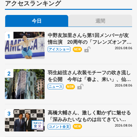
アクセスランキング
今日
週間
中野友加里さんら第1回メンバーが友
情出演 20周年の「フレンズオンアイ
ス」 宮本賢二さん、有川梨絵さん、
2026.08.06
アイスショー
NEW
田村岳斗さんも
羽生結弦さん衣装モチーフの吹き流し
を公開 今年は「春よ、来い」、仙台
の瑞鳳殿
2026.08.06
ニュース
NEW
高橋大輔さん、激しく動かずに魅せる
「深みみたいなものは出てきてい
る？」 〝兄さん〟と慕うレジェンド
2026.08.06
コメント全文
NEW
野村忠宏さんと和気あいあい