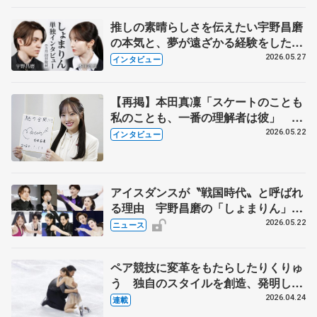
推しの素晴らしさを伝えたい宇野昌磨
の本気と、夢が遠ざかる経験をした本
田真凜の覚悟
2026.05.27
インタビュー
【再掲】本田真凜「スケートのことも
私のことも、一番の理解者は彼」 引
退時の単独インタビューで語った競技
2026.05.22
インタビュー
人生や家族、恋人、これからの夢…
アイスダンスが〝戦国時代〟と呼ばれ
る理由 宇野昌磨の「しょまりん」ら
実力者が相次いで参戦 国内の競争激
2026.05.22
ニュース
化
ペア競技に変革をもたらしたりくりゅ
う 独自のスタイルを創造、発明した
【引退発表後②】
2026.04.24
連載