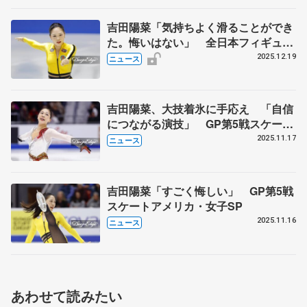
吉田陽菜「気持ちよく滑ることができ
た。悔いはない」 全日本フィギュア
女子SP
2025.12.19
ニュース
吉田陽菜、大技着氷に手応え 「自信
につながる演技」 GP第5戦スケート
アメリカ・女子フリー
2025.11.17
ニュース
吉田陽菜「すごく悔しい」 GP第5戦
スケートアメリカ・女子SP
2025.11.16
ニュース
あわせて読みたい