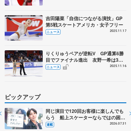
アリサ・リュウが逆転V
吉田陽菜「自信につながる演技」GP
第5戦スケートアメリカ・女子フリー
2025.11.17
ニュース
りくりゅうペアが逆転V GP通算6勝
目でファイナル進出 友野一希は3位
表彰台 女子SPで渡辺倫果トップ
2025.11.16
ニュース
スケートアメリカ第2日
ピックアップ
同じ演目で120回お客様に楽しんでも
らう 船上スケーターならではの困難
とは 影響あったPIW前キャプテン松
2026.07.31
連載
永さんの存在