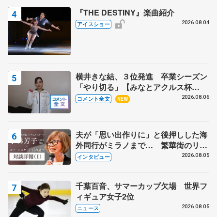
『THE DESTINY』楽曲紹介
2026.08.04
アイスショー
横井きな結、３位発進 卒業シーズン
「やり切る」【みなとアクルス杯
SP】
2026.08.06
コメント全文
NEW
夫が「思い出作りに」と後押しした海
外同行がミラノまで… 繁華街のリン
クでは不良のお兄さんも味方に 小林
2026.08.05
インタビュー
芳子さんが振り返るスケート人生
千葉百音、サマーカップ欠場 世界フ
ィギュア女子2位
2026.08.05
ニュース