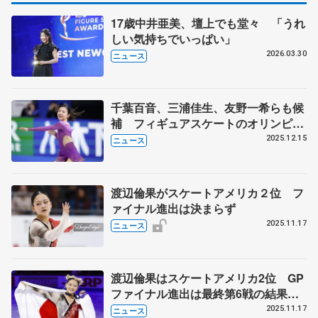
17歳中井亜美、壇上でも堂々 「うれ
しい気持ちでいっぱい」
2026.03.30
ニュース
千葉百音、三浦佳生、友野一希らも候
補 フィギュアスケートのオリンピッ
ク代表選考
2025.12.15
ニュース
渡辺倫果がスケートアメリカ２位 フ
ァイナル進出は決まらず
2025.11.17
ニュース
渡辺倫果はスケートアメリカ2位 GP
ファイナル進出は最終第6戦の結果待
ちに 吉田陽菜9位、樋口新葉11位
2025.11.17
ニュース