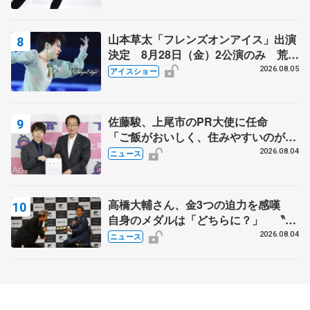
山本草太「フレンズオンアイス」出演
決定 8月28日（金）2公演のみ 荒川
静香さんプロデュース、20周年のアイ
2026.08.05
アイスショー
スショー
佐藤駿、上尾市のPR大使に任命
「ご飯がおいしく、住みやすいのが魅
力」
2026.08.04
ニュース
高橋大輔さん、金3つの迫力を感嘆
自身のメダルは「どちらに？」 〝リ
ス兄弟〟オリンピック3連覇の野村忠
2026.08.04
ニュース
宏さんと対談