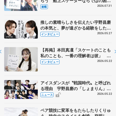
らう 船上スケーターならではの困難
とは 影響あったPIW前キャプテン松
2026.07.31
連載
永さんの存在
推しの素晴らしさを伝えたい宇野昌磨
の本気と、夢が遠ざかる経験をした本
田真凜の覚悟
2026.05.27
インタビュー
【再掲】本田真凜「スケートのことも
私のことも、一番の理解者は彼」 引
退時の単独インタビューで語った競技
2026.05.22
インタビュー
人生や家族、恋人、これからの夢…
アイスダンスが〝戦国時代〟と呼ばれ
る理由 宇野昌磨の「しょまりん」ら
実力者が相次いで参戦 国内の競争激
2026.05.22
ニュース
化
ペア競技に変革をもたらしたりくりゅ
う 独自のスタイルを創造、発明した