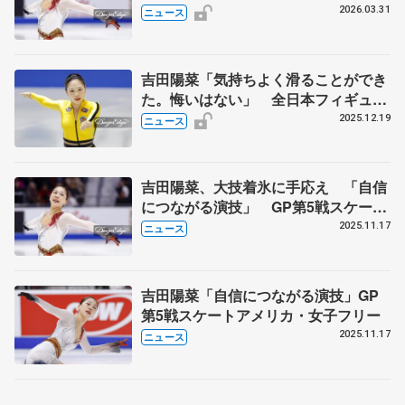
2026.03.31
ニュース
吉田陽菜「気持ちよく滑ることができ
た。悔いはない」 全日本フィギュア
女子SP
2025.12.19
ニュース
吉田陽菜、大技着氷に手応え 「自信
につながる演技」 GP第5戦スケート
アメリカ・女子フリー
2025.11.17
ニュース
吉田陽菜「自信につながる演技」GP
第5戦スケートアメリカ・女子フリー
2025.11.17
ニュース