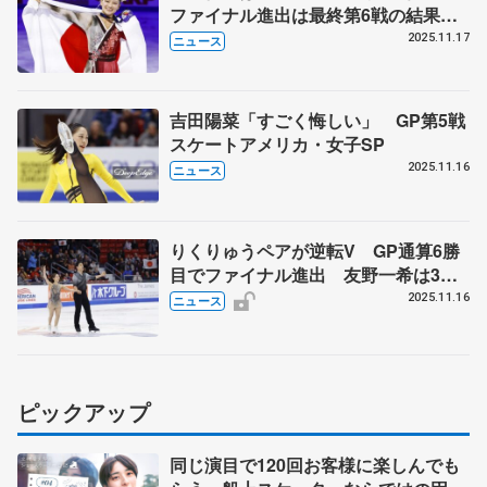
ファイナル進出は最終第6戦の結果待
ちに 吉田陽菜9位、樋口新葉11位
2025.11.17
ニュース
アリサ・リュウが逆転V
吉田陽菜「すごく悔しい」 GP第5戦
スケートアメリカ・女子SP
2025.11.16
ニュース
りくりゅうペアが逆転V GP通算6勝
目でファイナル進出 友野一希は3位
表彰台 女子SPで渡辺倫果トップ
2025.11.16
ニュース
スケートアメリカ第2日
ピックアップ
同じ演目で120回お客様に楽しんでも