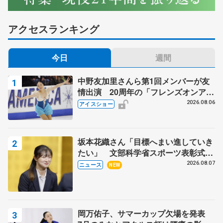
アクセスランキング
今日
週間
中野友加里さんら第1回メンバーが友
情出演 20周年の「フレンズオンアイ
ス」 宮本賢二さん、有川梨絵さん、
2026.08.06
アイスショー
田村岳斗さんも
坂本花織さん「目標へまい進していき
たい」 文部科学省スポーツ表彰式で
代表謝辞
2026.08.07
ニュース
NEW
岡万佑子、サマーカップ欠場を発表