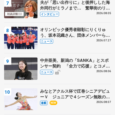
夫が「思い出作りに」と後押しした海
外同行がミラノまで… 繁華街のリン
クでは不良のお兄さんも味方に 小林
2026.08.05
インタビュー
芳子さんが振り返るスケート人生
オリンピック優秀者顕彰にりくりゅ
う、坂本花織さん、団体メンバーら
8月7日に文科省が表彰式、ブルーノ・
2026.07.27
ニュース
マルコット、中野園子らコーチも
中井亜美、新潟の「SANKA」とスポ
ンサー契約 「全力で応援」とコメン
ト
2026.08.06
ニュース
みなとアクルス杯で圧巻シニアデビュ
ーＶ ジュニアで４シーズン無敗の島
田麻央
2026.08.07
連載
NEW