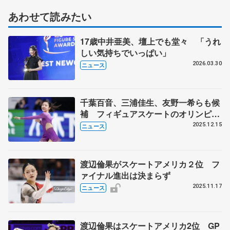
あわせて読みたい
17歳中井亜美、壇上でも堂々 「うれ
しい気持ちでいっぱい」
2026.03.30
ニュース
千葉百音、三浦佳生、友野一希らも候
補 フィギュアスケートのオリンピッ
ク代表選考
2025.12.15
ニュース
渡辺倫果がスケートアメリカ２位 フ
ァイナル進出は決まらず
2025.11.17
ニュース
渡辺倫果はスケートアメリカ2位 GP