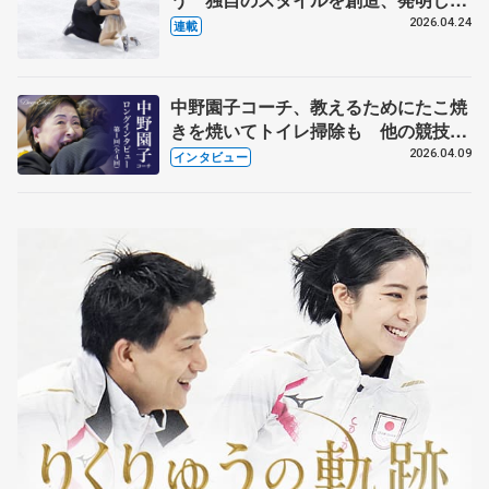
【引退発表後②】
2026.04.24
連載
中野園子コーチ、教えるためにたこ焼
きを焼いてトイレ掃除も 他の競技に
も通用するという坂本花織の筋肉
2026.04.09
インタビュー