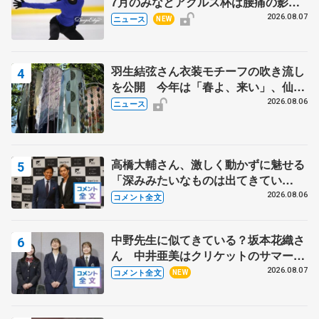
7月のみなとアクルス杯は腰痛の影響
で
2026.08.07
ニュース
NEW
羽生結弦さん衣装モチーフの吹き流し
を公開 今年は「春よ、来い」、仙台
の瑞鳳殿
2026.08.06
ニュース
高橋大輔さん、激しく動かずに魅せる
「深みみたいなものは出てきてい
る？」 〝兄さん〟と慕うレジェンド
2026.08.06
コメント全文
野村忠宏さんと和気あいあい
中野先生に似てきている？坂本花織さ
ん 中井亜美はクリケットのサマーキ
ャンプに 島田麻央はたくさん試合に
2026.08.07
コメント全文
NEW
出て国際大会へ【文部科学省スポーツ
表彰式】