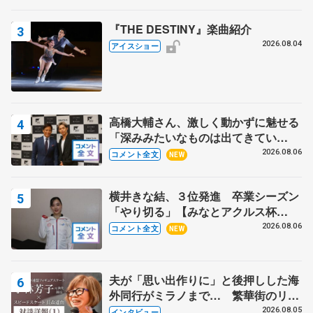
『THE DESTINY』楽曲紹介
2026.08.04
アイスショー
高橋大輔さん、激しく動かずに魅せる
「深みみたいなものは出てきてい
る？」 〝兄さん〟と慕うレジェンド
2026.08.06
コメント全文
NEW
野村忠宏さんと和気あいあい
横井きな結、３位発進 卒業シーズン
「やり切る」【みなとアクルス杯
SP】
2026.08.06
コメント全文
NEW
夫が「思い出作りに」と後押しした海
外同行がミラノまで… 繁華街のリン
クでは不良のお兄さんも味方に 小林
2026.08.05
インタビュー