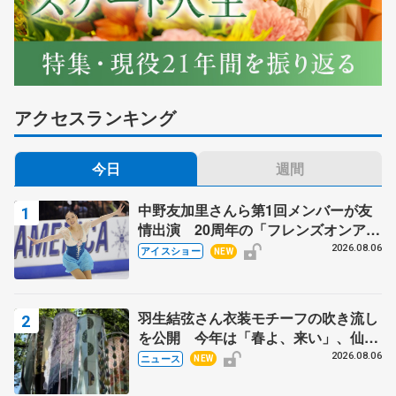
アクセスランキング
今日
週間
中野友加里さんら第1回メンバーが友
情出演 20周年の「フレンズオンアイ
ス」 宮本賢二さん、有川梨絵さん、
2026.08.06
アイスショー
NEW
田村岳斗さんも
羽生結弦さん衣装モチーフの吹き流し
を公開 今年は「春よ、来い」、仙台
の瑞鳳殿
2026.08.06
ニュース
NEW