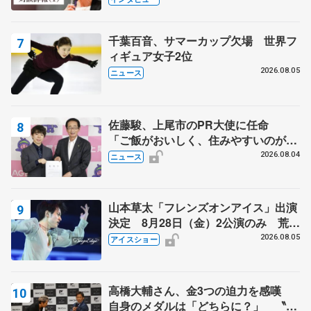
芳子さんが振り返るスケート人生
千葉百音、サマーカップ欠場 世界フ
ィギュア女子2位
2026.08.05
ニュース
佐藤駿、上尾市のPR大使に任命
「ご飯がおいしく、住みやすいのが魅
力」
2026.08.04
ニュース
山本草太「フレンズオンアイス」出演
決定 8月28日（金）2公演のみ 荒川
静香さんプロデュース、20周年のアイ
2026.08.05
アイスショー
スショー
高橋大輔さん、金3つの迫力を感嘆
自身のメダルは「どちらに？」 〝リ