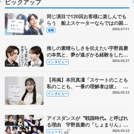
ピックアップ
同じ演目で120回お客様に楽しんでも
らう 船上スケーターならではの困難
とは 影響あったPIW前キャプテン松
2026.07.31
連載
永さんの存在
推しの素晴らしさを伝えたい宇野昌磨
の本気と、夢が遠ざかる経験をした本
田真凜の覚悟
2026.05.27
インタビュー
【再掲】本田真凜「スケートのことも
私のことも、一番の理解者は彼」 引
退時の単独インタビューで語った競技
2026.05.22
インタビュー
人生や家族、恋人、これからの夢…
アイスダンスが〝戦国時代〟と呼ばれ
る理由 宇野昌磨の「しょまりん」ら
実力者が相次いで参戦 国内の競争激
2026.05.22
ニュース