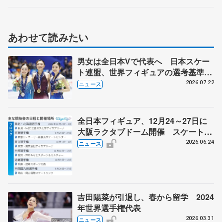
あわせて読みたい
男女は全日本Vで代表へ 日本スケー
ト連盟、世界フィギュアの選考基準を
承認
2026.07.22
ニュース
全日本フィギュア、12月24～27日に
大阪ラクタブドーム開催 スケート連
盟の新シーズン日程
2026.06.24
ニュース
吉田陽菜が引退し、春から留学 2024
年世界選手権代表
2026.03.31
ニュース