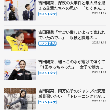
吉田陽菜、深夜の大事件と集大成を迎
える先輩たちへの思い 「たくさんお
世話になって、みんなと仲良くなれ
2025.11.17
コメント全文
た」【GP第5戦スケートアメリカ女子
フリー】
吉田陽菜「すごい厳しいよって言われ
ていたので…」 収穫と課題の
SP【GP第5戦スケートアメリカ・女
2025.11.16
コメント全文
子】
吉田陽菜、端っこの氷が溶けて薄くて
「1回やっちゃった」 女子で朝カフ
ェ「新葉ちゃんの部屋でハプニング
2025.11.14
コメント全文
が...」 【GP第5戦スケートアメリカ
公式練習】
吉田陽菜、岡万佑子のジャンプの安定
感見習いたい 「トレーニングとか運
動神経がすごいっていうのが」
2025.10.28
コメント全文
【GP中国杯一夜明け】