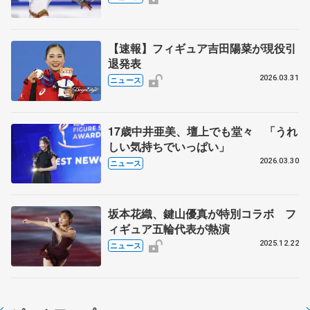
【速報】フィギュア吉田陽菜が現役引
退発表
2026.03.31
ニュース
17歳中井亜美、壇上でも堂々 「うれ
しい気持ちでいっぱい」
2026.03.30
ニュース
坂本花織、鍵山優真が特別コラボ フ
ィギュア五輪代表が熱演
2025.12.22
ニュース