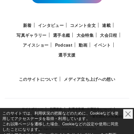
新着
インタビュー
コメント全文
連載
写真ギャラリー
選手名鑑
大会特集
大会日程
アイスショー
Podcast
動画
イベント
選手支援
このサイトについて
メディア立ち上げへの想い
サイトポリシー
利用規約
利用者情報の外部送信について
このサイトでは、利用状況の把握などのために、Cookieなどを使
特定商取引法に基づく表示について
Deep Edge
一般社団法人共同通信社
用してアクセスデータを取得・利用しています。
これ以降ページを遷移した場合、Cookieなどの設定や使用に同意
したことになります。
Copy Right © KYODO NEWS All RIGHTS RESERVED.