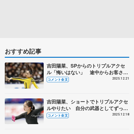
おすすめ記事
吉田陽菜、SPからのトリプルアクセ
ル「悔いはない」 途中からお客さん
が手拍子「それに乗って楽しむことが
2025.12.21
コメント全文
できた」【全日本フィギュア女子
SP】
吉田陽菜、ショートでトリプルアクセ
ルやりたい 自分の武器としてずっと
挑戦し続けてきたので【全日本フィギ
2025.12.18
コメント全文
ュア前日練習】