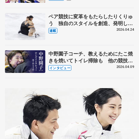
化
ペア競技に変革をもたらしたりくりゅ
う 独自のスタイルを創造、発明した
【引退発表後②】
2026.04.24
連載
中野園子コーチ、教えるためにたこ焼
きを焼いてトイレ掃除も 他の競技に
も通用するという坂本花織の筋肉
2026.04.09
インタビュー