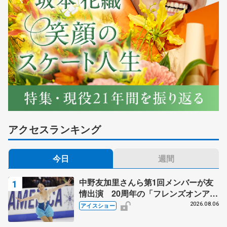
アクセスランキング
今日
週間
中野友加里さんら第1回メンバーが友
情出演 20周年の「フレンズオンアイ
ス」 宮本賢二さん、有川梨絵さん、
2026.08.06
アイスショー
田村岳斗さんも