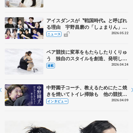
人生や家族、恋人、これからの夢…
アイスダンスが〝戦国時代〟と呼ばれ
る理由 宇野昌磨の「しょまりん」ら
実力者が相次いで参戦 国内の競争激
2026.05.22
ニュース
化
ペア競技に変革をもたらしたりくりゅ
う 独自のスタイルを創造、発明した
【引退発表後②】
2026.04.24
連載
中野園子コーチ、教えるためにたこ焼
きを焼いてトイレ掃除も 他の競技に
も通用するという坂本花織の筋肉
2026.04.09
インタビュー