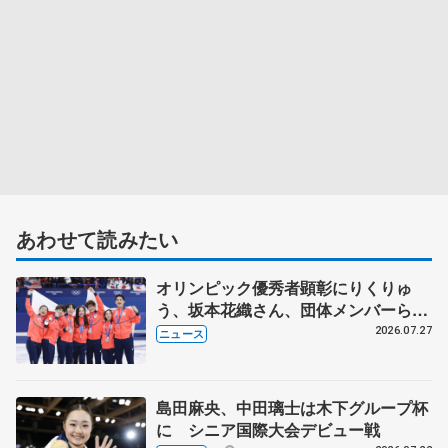
あわせて読みたい
オリンピック優秀者顕彰にりくりゅ
う、坂本花織さん、団体メンバーら
8月7日に文科省が表彰式、ブルーノ・
2026.07.27
ニュース
マルコット、中野園子らコーチも
島田麻央、中田璃士は木下グループ杯
に シニア国際大会デビュー戦