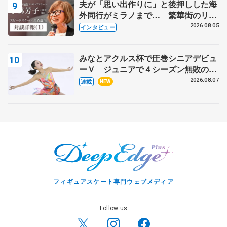
夫が「思い出作りに」と後押しした海
外同行がミラノまで… 繁華街のリン
クでは不良のお兄さんも味方に 小林
2026.08.05
インタビュー
芳子さんが振り返るスケート人生
みなとアクルス杯で圧巻シニアデビュ
ーＶ ジュニアで４シーズン無敗の島
田麻央
2026.08.07
連載
NEW
フィギュアスケート専門ウェブメディア
Follow us