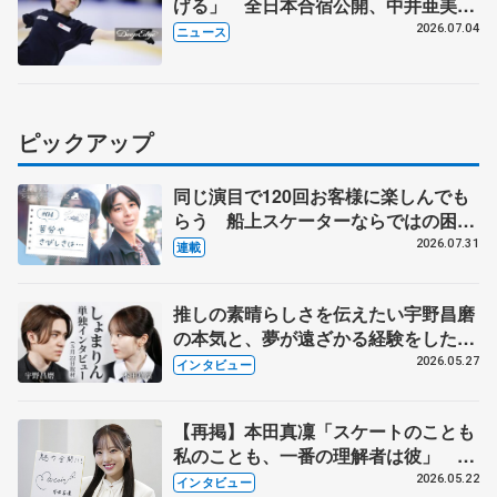
げる」 全日本合宿公開、中井亜美
「表現の幅広げる」 元世界王者のフ
2026.07.04
ニュース
ェルナンデスさんが講師
ピックアップ
同じ演目で120回お客様に楽しんでも
らう 船上スケーターならではの困難
とは 影響あったPIW前キャプテン松
2026.07.31
連載
永さんの存在
推しの素晴らしさを伝えたい宇野昌磨
の本気と、夢が遠ざかる経験をした本
田真凜の覚悟
2026.05.27
インタビュー
【再掲】本田真凜「スケートのことも
私のことも、一番の理解者は彼」 引
退時の単独インタビューで語った競技
2026.05.22
インタビュー