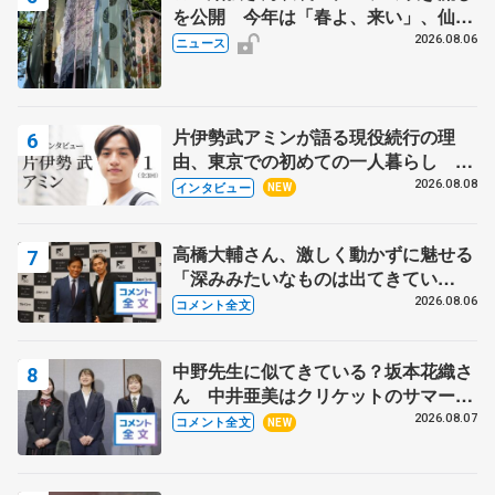
を公開 今年は「春よ、来い」、仙台
の瑞鳳殿
2026.08.06
ニュース
片伊勢武アミンが語る現役続行の理
由、東京での初めての一人暮らし 注
目スケーターの「今」に迫る
2026.08.08
インタビュー
NEW
高橋大輔さん、激しく動かずに魅せる
「深みみたいなものは出てきてい
る？」 〝兄さん〟と慕うレジェンド
2026.08.06
コメント全文
野村忠宏さんと和気あいあい
中野先生に似てきている？坂本花織さ
ん 中井亜美はクリケットのサマーキ
ャンプに 島田麻央はたくさん試合に
2026.08.07
コメント全文
NEW
出て国際大会へ【文部科学省スポーツ
表彰式】