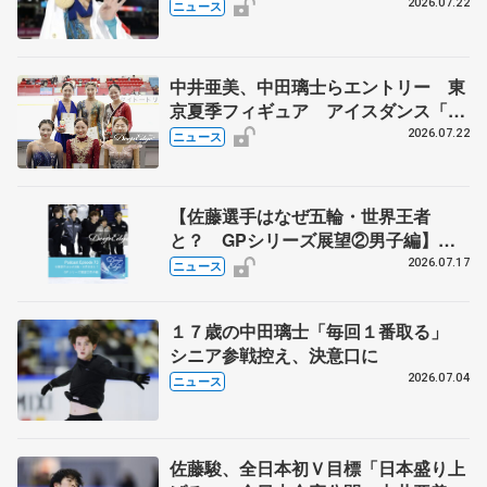
2026.07.22
ニュース
中井亜美、中田璃士らエントリー 東
京夏季フィギュア アイスダンス「か
ほゆう」や矢島榛乃、北村凌大組も
2026.07.22
ニュース
【佐藤選手はなぜ五輪・世界王者
と？ GPシリーズ展望②男子編】
ポッドキャスト#73を配信
2026.07.17
ニュース
１７歳の中田璃士「毎回１番取る」
シニア参戦控え、決意口に
2026.07.04
ニュース
佐藤駿、全日本初Ｖ目標「日本盛り上