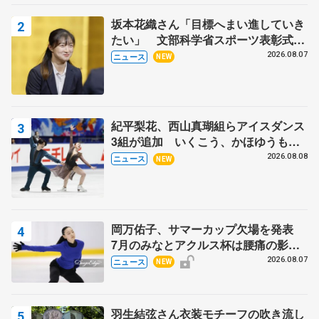
坂本花織さん「目標へまい進していき
たい」 文部科学省スポーツ表彰式で
代表謝辞
2026.08.07
ニュース
NEW
紀平梨花、西山真瑚組らアイスダンス
3組が追加 いくこう、かほゆうも、
木下グループ杯
2026.08.08
ニュース
NEW
岡万佑子、サマーカップ欠場を発表
7月のみなとアクルス杯は腰痛の影響
で
2026.08.07
ニュース
NEW
羽生結弦さん衣装モチーフの吹き流し