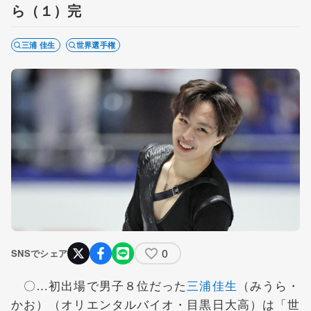
ら（１）完
三浦 佳生
世界選手権
0
SNSでシェア
〇…初出場で男子８位だった
三浦佳生
（みうら・
かお）（オリエンタルバイオ・目黒日大高）は「世