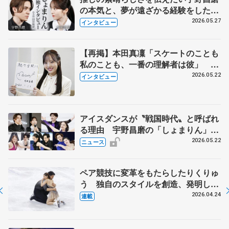
の本気と、夢が遠ざかる経験をした本
田真凜の覚悟
2026.05.27
インタビュー
【再掲】本田真凜「スケートのことも
私のことも、一番の理解者は彼」 引
退時の単独インタビューで語った競技
2026.05.22
インタビュー
人生や家族、恋人、これからの夢…
アイスダンスが〝戦国時代〟と呼ばれ
る理由 宇野昌磨の「しょまりん」ら
実力者が相次いで参戦 国内の競争激
2026.05.22
ニュース
化
ペア競技に変革をもたらしたりくりゅ
う 独自のスタイルを創造、発明した
【引退発表後②】
2026.04.24
連載