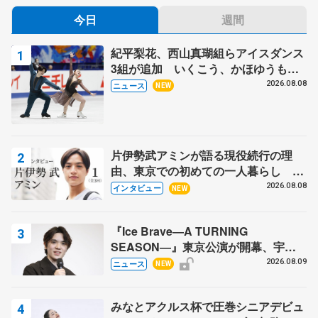
今日
週間
紀平梨花、西山真瑚組らアイスダンス
3組が追加 いくこう、かほゆうも、
木下グループ杯
2026.08.08
ニュース
NEW
片伊勢武アミンが語る現役続行の理
由、東京での初めての一人暮らし 注
目スケーターの「今」に迫る
2026.08.08
インタビュー
NEW
『Ice Brave―A TURNING
SEASON―』東京公演が開幕、宇野
昌磨の『Ice Brave』にかける思いを
2026.08.09
ニュース
NEW
知る記事 5選
みなとアクルス杯で圧巻シニアデビュ