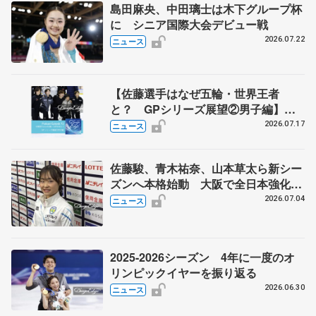
島田麻央、中田璃士は木下グループ杯
に シニア国際大会デビュー戦
2026.07.22
ニュース
【佐藤選手はなぜ五輪・世界王者
と？ GPシリーズ展望②男子編】
ポッドキャスト#73を配信
2026.07.17
ニュース
佐藤駿、青木祐奈、山本草太ら新シー
ズンへ本格始動 大阪で全日本強化合
宿 シニアデビューの島田麻央らも
2026.07.04
ニュース
2025-2026シーズン 4年に一度のオ
リンピックイヤーを振り返る
2026.06.30
ニュース