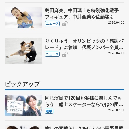
島田麻央、中田璃士ら特別強化選手
フィギュア、中井亜美や佐藤駿も
2026.04.22
ニュース
りくりゅう、オリンピックの「感謝パ
レード」に参加 代表メンバー全員
で、東京・日本橋で25日
2026.04.10
ニュース
ピックアップ
同じ演目で120回お客様に楽しんでも
らう 船上スケーターならではの困難
とは 影響あったPIW前キャプテン松
2026.07.31
連載
永さんの存在
推しの素晴らしさを伝えたい宇野昌磨