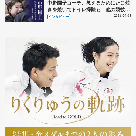
中野園子コーチ、教えるためにたこ焼
きを焼いてトイレ掃除も 他の競技に
も通用するという坂本花織の筋肉
2026.04.09
インタビュー