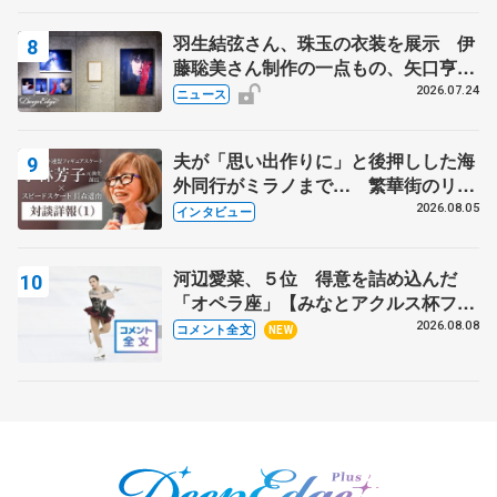
羽生結弦さん、珠玉の衣装を展示 伊
藤聡美さん制作の一点もの、矢口亨さ
んが撮影
2026.07.24
ニュース
夫が「思い出作りに」と後押しした海
外同行がミラノまで… 繁華街のリン
クでは不良のお兄さんも味方に 小林
2026.08.05
インタビュー
芳子さんが振り返るスケート人生
河辺愛菜、５位 得意を詰め込んだ
「オペラ座」【みなとアクルス杯フリ
ー】
2026.08.08
コメント全文
NEW