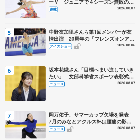
ーＶ ジュニアで４シーズン無敗の島
田麻央
2026.08.07
連載
中野友加里さんら第1回メンバーが友
情出演 20周年の「フレンズオンアイ
ス」 宮本賢二さん、有川梨絵さん、
2026.08.06
アイスショー
田村岳斗さんも
坂本花織さん「目標へまい進していき
たい」 文部科学省スポーツ表彰式で
代表謝辞
2026.08.07
ニュース
岡万佑子、サマーカップ欠場を発表
7月のみなとアクルス杯は腰痛の影響
で
2026.08.07
ニュース