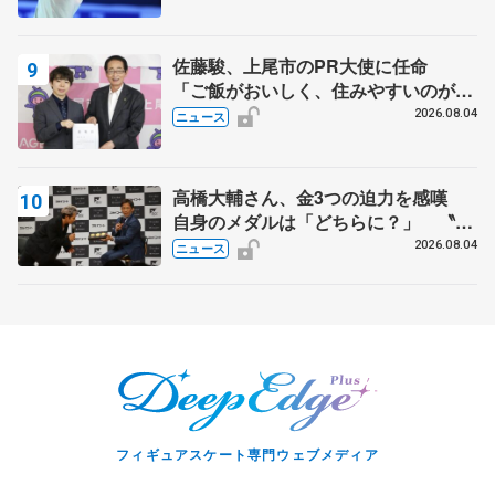
スショー
佐藤駿、上尾市のPR大使に任命
「ご飯がおいしく、住みやすいのが魅
力」
2026.08.04
ニュース
高橋大輔さん、金3つの迫力を感嘆
自身のメダルは「どちらに？」 〝リ
ス兄弟〟オリンピック3連覇の野村忠
2026.08.04
ニュース
宏さんと対談
フィギュアスケート専門ウェブメディア