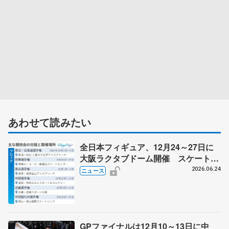
あわせて読みたい
全日本フィギュア、12月24～27日に
大阪ラクタブドーム開催 スケート連
盟の新シーズン日程
2026.06.24
ニュース
GPファイナルは12月10～13日に中