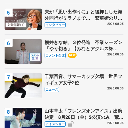
夫が「思い出作りに」と後押しした海
外同行がミラノまで… 繁華街のリン
クでは不良のお兄さんも味方に 小林
2026.08.05
インタビュー
芳子さんが振り返るスケート人生
横井きな結、３位発進 卒業シーズン
「やり切る」【みなとアクルス杯
SP】
2026.08.06
コメント全文
NEW
千葉百音、サマーカップ欠場 世界フ
ィギュア女子2位
2026.08.05
ニュース
山本草太「フレンズオンアイス」出演
決定 8月28日（金）2公演のみ 荒川
静香さんプロデュース、20周年のアイ
2026.08.05
アイスショー