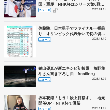
国・重慶 NHK杯はシリーズ第6戦、
11月27～29日に東京 2026～27年シ
2026.04.15
ニュース
ーズン、国際スケート連盟発表
佐藤駿、日本男子でファイナル一番乗
り オリンピック代表争いで初の切符
へ前進
2025.11.10
ニュース
鍵山優真が新エキシビ初披露 角野隼
斗さん書き下ろし曲「frostline」
2025.11.09
ニュース
坂本花織「もう１段上目指す」 地元
開催GP・NHK杯で優勝
2025.11.09
ニュース