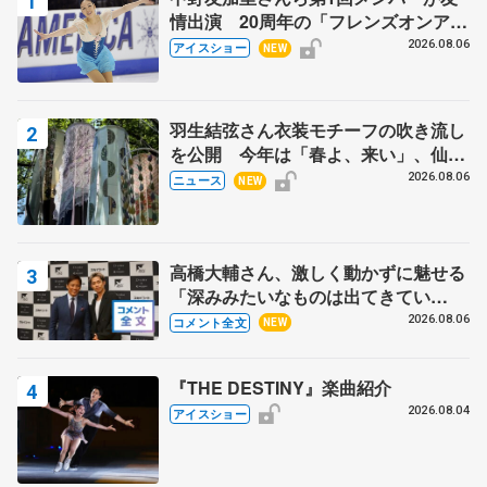
情出演 20周年の「フレンズオンアイ
ス」 宮本賢二さん、有川梨絵さん、
2026.08.06
アイスショー
NEW
田村岳斗さんも
羽生結弦さん衣装モチーフの吹き流し
を公開 今年は「春よ、来い」、仙台
の瑞鳳殿
2026.08.06
ニュース
NEW
高橋大輔さん、激しく動かずに魅せる
「深みみたいなものは出てきてい
る？」 〝兄さん〟と慕うレジェンド
2026.08.06
コメント全文
NEW
野村忠宏さんと和気あいあい
『THE DESTINY』楽曲紹介
2026.08.04
アイスショー