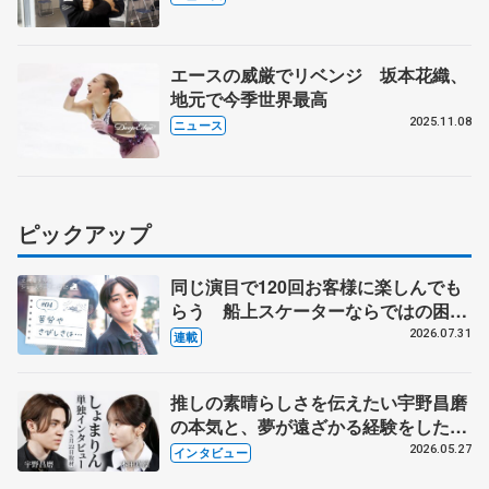
エースの威厳でリベンジ 坂本花織、
地元で今季世界最高
2025.11.08
ニュース
ピックアップ
同じ演目で120回お客様に楽しんでも
らう 船上スケーターならではの困難
とは 影響あったPIW前キャプテン松
2026.07.31
連載
永さんの存在
推しの素晴らしさを伝えたい宇野昌磨
の本気と、夢が遠ざかる経験をした本
田真凜の覚悟
2026.05.27
インタビュー