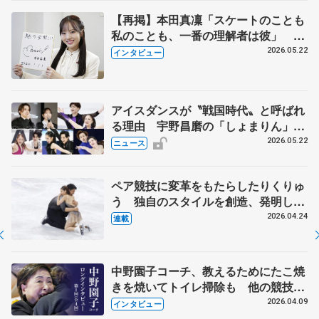
【再掲】本田真凜「スケートのことも
私のことも、一番の理解者は彼」 引
退時の単独インタビューで語った競技
2026.05.22
インタビュー
人生や家族、恋人、これからの夢…
アイスダンスが〝戦国時代〟と呼ばれ
る理由 宇野昌磨の「しょまりん」ら
実力者が相次いで参戦 国内の競争激
2026.05.22
ニュース
化
ペア競技に変革をもたらしたりくりゅ
う 独自のスタイルを創造、発明した
【引退発表後②】
2026.04.24
連載
中野園子コーチ、教えるためにたこ焼
きを焼いてトイレ掃除も 他の競技に
も通用するという坂本花織の筋肉
2026.04.09
インタビュー