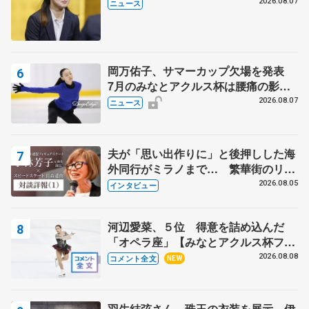
代表謝辞
2026.08.07
ニュース
岡万佑子、サマーカップ欠場を発表
7月のみなとアクルス杯は腰痛の影響
で
2026.08.07
ニュース
夫が「思い出作りに」と後押しした海
外同行がミラノまで… 繁華街のリン
クでは不良のお兄さんも味方に 小林
2026.08.05
インタビュー
芳子さんが振り返るスケート人生
河辺愛菜、５位 得意を詰め込んだ
「オペラ座」【みなとアクルス杯フリ
ー】
2026.08.08
コメント全文
NEW
羽生結弦さん、珠玉の衣装を展示 伊