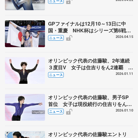
ィングC」所属に
ニュース
GPファイナルは12月10～13日に中
国・重慶 NHK杯はシリーズ第6戦、
11月27～29日に東京 2026～27年シ
2026.04.15
ニュース
ーズン、国際スケート連盟発表
オリンピック代表の佐藤駿、2年連続
３度目V 女子は住吉りをん2連覇 日
本学生フィギュア最終日
2026.01.11
ニュース
オリンピック代表の佐藤駿、男子SP
首位 女子は現役続行の住吉りをんが
トップ 日本学生フィギュア第1日
2026.01.10
ニュース
オリンピック代表の佐藤駿エントリ