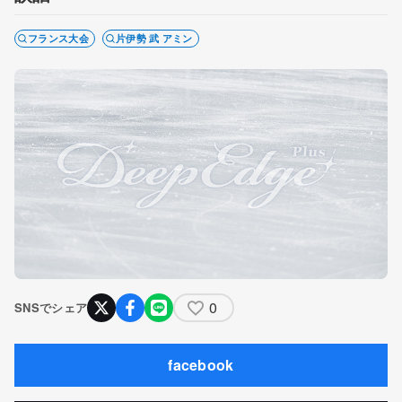
フランス大会
片伊勢 武 アミン
0
SNSでシェア
facebook