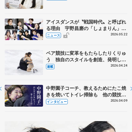
人生や家族、恋人、これからの夢…
アイスダンスが〝戦国時代〟と呼ばれ
る理由 宇野昌磨の「しょまりん」ら
実力者が相次いで参戦 国内の競争激
2026.05.22
ニュース
化
ペア競技に変革をもたらしたりくりゅ
う 独自のスタイルを創造、発明した
【引退発表後②】
2026.04.24
連載
中野園子コーチ、教えるためにたこ焼
きを焼いてトイレ掃除も 他の競技に
も通用するという坂本花織の筋肉
2026.04.09
インタビュー