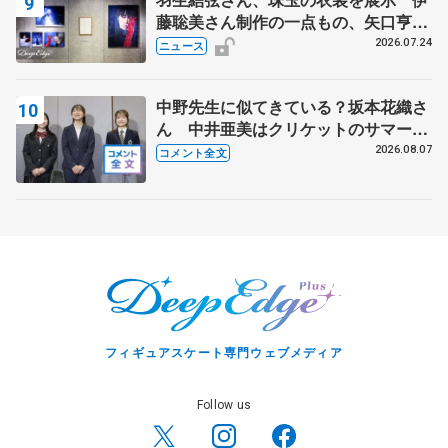
藤聡美さん制作の一点もの、矢口亨さ
んが撮影
2026.07.24
ニュース
中野先生に似てきている？坂本花織さ
ん 中井亜美はクリケットのサマーキ
ャンプに 島田麻央はたくさん試合に
2026.08.07
コメント全文
出て国際大会へ【文部科学省スポーツ
表彰式】
フィギュアスケート専門ウェブメディア
Follow us