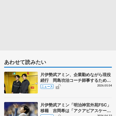
あわせて読みたい
片伊勢武アミン、企業勤めながら現役
続行 岡島功治コーチ師事するため上
京 新拠点でエキシビション 住吉り
2026.05.04
ニュース
をん、蛯原大弥と共演
片伊勢武アミン「明治神宮外苑FSC」
移籍 吉岡希は「アクアピアスケーテ
2026.04.22