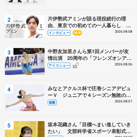
片伊勢武アミンが語る現役続行の理
由、東京での初めての一人暮らし 注
目スケーターの「今」に迫る
2026.08.08
インタビュー
NEW
中野友加里さんら第1回メンバーが友
情出演 20周年の「フレンズオンアイ
ス」 宮本賢二さん、有川梨絵さん、
2026.08.06
アイスショー
田村岳斗さんも
みなとアクルス杯で圧巻シニアデビュ
ーＶ ジュニアで４シーズン無敗の島
田麻央
2026.08.07
連載
坂本花織さん「目標へまい進していき
たい」 文部科学省スポーツ表彰式で