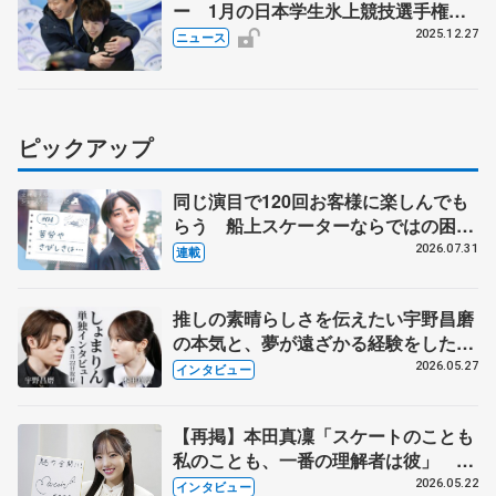
ー 1月の日本学生氷上競技選手権
女子は住吉りをん、今季限りで引退の
2025.12.27
ニュース
江川マリアら
ピックアップ
同じ演目で120回お客様に楽しんでも
らう 船上スケーターならではの困難
とは 影響あったPIW前キャプテン松
2026.07.31
連載
永さんの存在
推しの素晴らしさを伝えたい宇野昌磨
の本気と、夢が遠ざかる経験をした本
田真凜の覚悟
2026.05.27
インタビュー
【再掲】本田真凜「スケートのことも
私のことも、一番の理解者は彼」 引
退時の単独インタビューで語った競技
2026.05.22
インタビュー