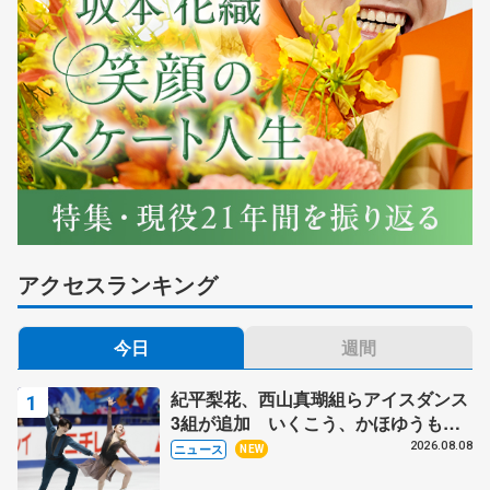
アクセスランキング
今日
週間
紀平梨花、西山真瑚組らアイスダンス
3組が追加 いくこう、かほゆうも、
木下グループ杯
2026.08.08
ニュース
NEW