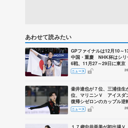
あわせて読みたい
GPファイナルは12月10～1
中国・重慶 NHK杯はシリ
6戦、11月27～29日に東京 
～27年シーズン、国際スケ
20
ニュース
盟発表
壷井達也が７位、三浦佳生
位、マリニンＶ アイスダ
復帰シゼロンのカップル逆
勝 ＧＰ開幕戦フランス大
20
ニュース
日
１７歳中井亜美が初出場Ｖ