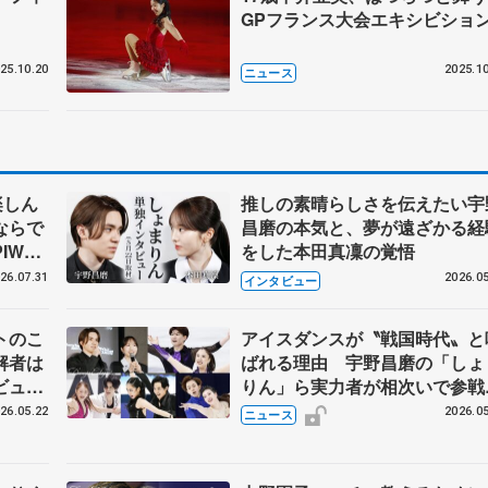
GPフランス大会エキシビショ
25.10.20
2025.10
ニュース
楽しん
推しの素晴らしさを伝えたい宇
ならで
昌磨の本気と、夢が遠ざかる経
IW前
をした本田真凜の覚悟
26.07.31
2026.05
インタビュー
トのこ
アイスダンスが〝戦国時代〟と
解者は
ばれる理由 宇野昌磨の「しょ
ビュー
りん」ら実力者が相次いで参
恋人、
国内の競争激化
26.05.22
2026.05
ニュース