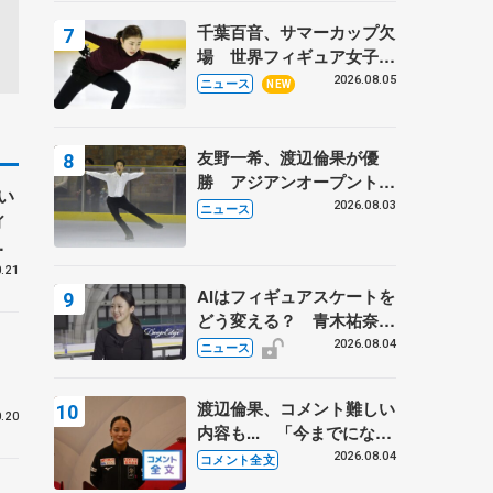
トロフィーフリー後】
千葉百音、サマーカップ欠
場 世界フィギュア女子2
位
2026.08.05
ニュース
NEW
友野一希、渡辺倫果が優
勝 アジアンオープントロ
い
フィー
2026.08.03
ニュース
ィ
帰
.21
AIはフィギュアスケートを
どう変える？ 青木祐奈と
考える採点、トレーニング
2026.08.04
ニュース
の未来
渡辺倫果、コメント難しい
.20
内容も... 「今までにない
くらい早めに仕上げられて
2026.08.04
コメント全文
いる」 【アジアンオープ
う