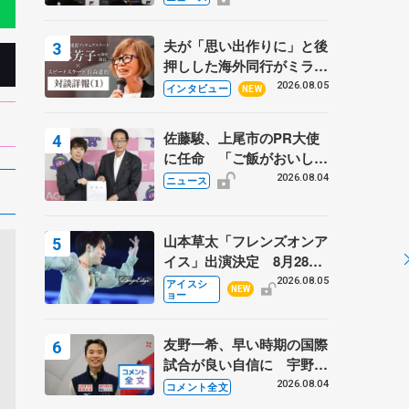
弟〟オリンピック3連覇の
野村忠宏さんと対談
夫が「思い出作りに」と後
押しした海外同行がミラノ
まで… 繁華街のリンクで
2026.08.05
インタビュー
NEW
は不良のお兄さんも味方
に 小林芳子さんが振り返
佐藤駿、上尾市のPR大使
るスケート人生
に任命 「ご飯がおいし
く、住みやすいのが魅力」
2026.08.04
ニュース
山本草太「フレンズオンア
イス」出演決定 8月28日
（金）2公演のみ 荒川静
2026.08.05
アイスシ
NEW
ョー
香さんプロデュース、20
周年のアイスショー
友野一希、早い時期の国際
試合が良い自信に 宇野昌
磨の現役復帰に思っている
2026.08.04
コメント全文
こと 【アジアンオープン