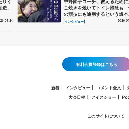
たりく
中野園子コーチ、教えるために
創造、
こ焼きを焼いてトイレ掃除も 
の競技にも通用するという坂本
織の筋肉
26.04.24
2026.04
インタビュー
有料会員登録はこちら
新着
インタビュー
コメント全文
大会日程
アイスショー
Po
このサイトについて