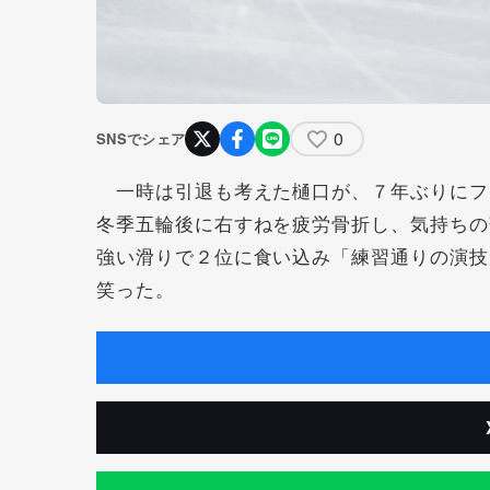
0
SNSでシェア
一時は引退も考えた樋口が、７年ぶりにフ
冬季五輪後に右すねを疲労骨折し、気持ちの
強い滑りで２位に食い込み「練習通りの演技
笑った。