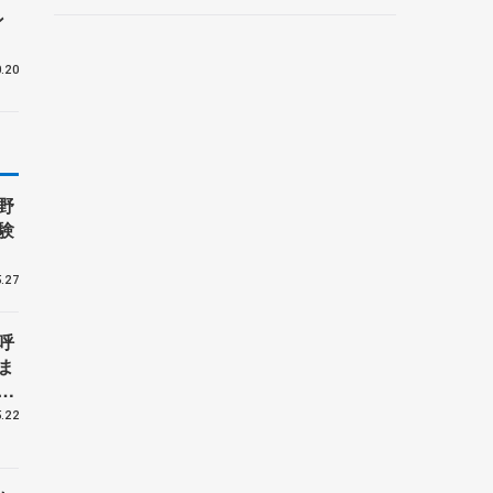
ントロフィー女子フリー】
ン
.20
野
験
.27
呼
ま
戦
.22