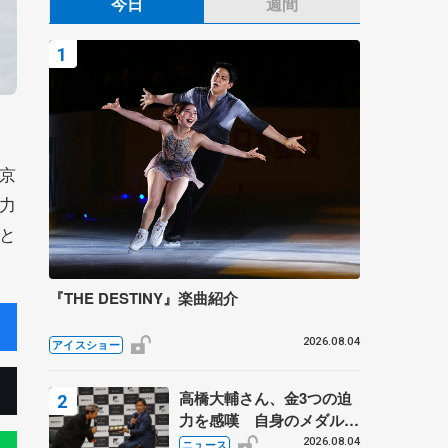
今日
週間
京
力
と
『THE DESTINY』楽曲紹介
2026.08.04
アイスショー
高橋大輔さん、金3つの迫
力を感嘆 自身のメダルは
「どちらに？」 〝リス兄
2026.08.04
ニュース