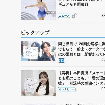
ギュアＧＰ開幕戦
20
ニュース
ピックアップ
同じ演目で120回お客様に
でもらう 船上スケーター
はの困難とは 影響あったP
キャプテン松永さんの存在
20
連載
【再掲】本田真凜「スケー
とも私のことも、一番の理
彼」 引退時の単独インタ
で語った競技人生や家族、
20
インタビュー
これからの夢…