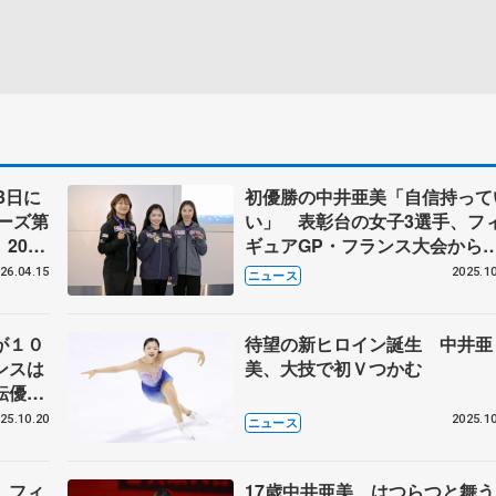
3日に
初優勝の中井亜美「自信持って
ーズ第
い」 表彰台の女子3選手、フ
2026
ギュアGP・フランス大会から
ート連
国
26.04.15
2025.10
ニュース
が１０
待望の新ヒロイン誕生 中井亜
ンスは
美、大技で初Ｖつかむ
転優
会最終
25.10.20
2025.10
ニュース
 フィ
17歳中井亜美、はつらつと舞