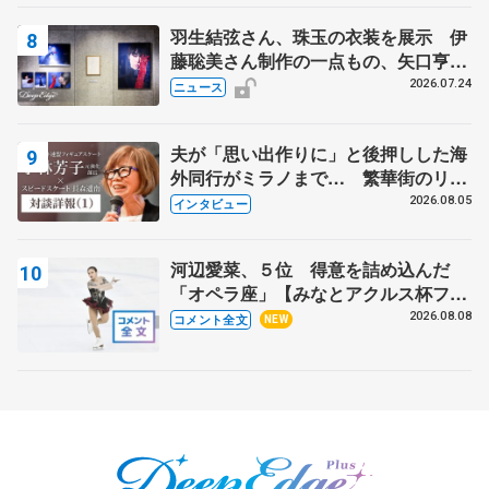
羽生結弦さん、珠玉の衣装を展示 伊
藤聡美さん制作の一点もの、矢口亨さ
んが撮影
2026.07.24
ニュース
夫が「思い出作りに」と後押しした海
外同行がミラノまで… 繁華街のリン
クでは不良のお兄さんも味方に 小林
2026.08.05
インタビュー
芳子さんが振り返るスケート人生
河辺愛菜、５位 得意を詰め込んだ
「オペラ座」【みなとアクルス杯フリ
ー】
2026.08.08
コメント全文
NEW