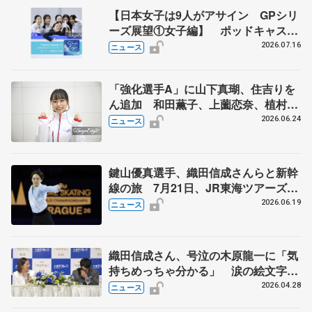
【日本女子は9人がアサイン GPシリ
ーズ展望①女子編】 ポッドキャスト
#72を配信
2026.07.16
ニュース
「強化選手A」に山下真瑚、住吉りを
ん追加 和田薫子、上薗恋奈、植村駿
は「強化選手B」
2026.06.24
ニュース
鍵山優真選手、織田信成さんらと新幹
線の旅 7月21日、JR東海ツアーズが
「THE REVUE ON SHINKANSEN」
2026.06.19
ニュース
を運行
織田信成さん、号泣の木原龍一に「気
持ちめっちゃ分かる」 涙の絵文字で
引退りくりゅうペアねぎらう
2026.04.28
ニュース