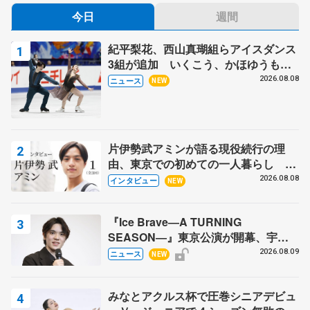
今日
週間
紀平梨花、西山真瑚組らアイスダンス
3組が追加 いくこう、かほゆうも、
木下グループ杯
2026.08.08
ニュース
NEW
片伊勢武アミンが語る現役続行の理
由、東京での初めての一人暮らし 注
目スケーターの「今」に迫る
2026.08.08
インタビュー
NEW
『Ice Brave―A TURNING
SEASON―』東京公演が開幕、宇野
昌磨の『Ice Brave』にかける思いを
2026.08.09
ニュース
NEW
知る記事 5選
みなとアクルス杯で圧巻シニアデビュ