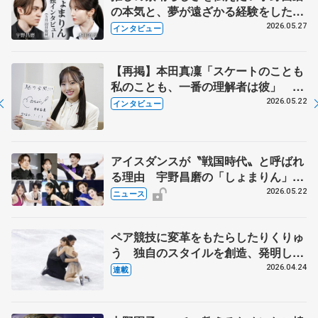
の本気と、夢が遠ざかる経験をした本
田真凜の覚悟
2026.05.27
インタビュー
【再掲】本田真凜「スケートのことも
私のことも、一番の理解者は彼」 引
退時の単独インタビューで語った競技
2026.05.22
インタビュー
人生や家族、恋人、これからの夢…
アイスダンスが〝戦国時代〟と呼ばれ
る理由 宇野昌磨の「しょまりん」ら
実力者が相次いで参戦 国内の競争激
2026.05.22
ニュース
化
ペア競技に変革をもたらしたりくりゅ
う 独自のスタイルを創造、発明した
【引退発表後②】
2026.04.24
連載