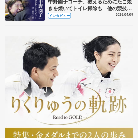
中野園子コーチ、教えるためにたこ焼
きを焼いてトイレ掃除も 他の競技に
も通用するという坂本花織の筋肉
2026.04.09
インタビュー