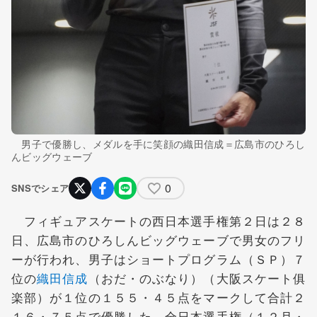
男子で優勝し、メダルを手に笑顔の織田信成＝広島市のひろし
んビッグウェーブ
0
SNSでシェア
フィギュアスケートの西日本選手権第２日は２８
日、広島市のひろしんビッグウェーブで男女のフリ
ーが行われ、男子はショートプログラム（ＳＰ）７
位の
織田信成
（おだ・のぶなり）（大阪スケート俱
楽部）が１位の１５５・４５点をマークして合計２
１６・７５点で優勝した。全日本選手権（１２月・