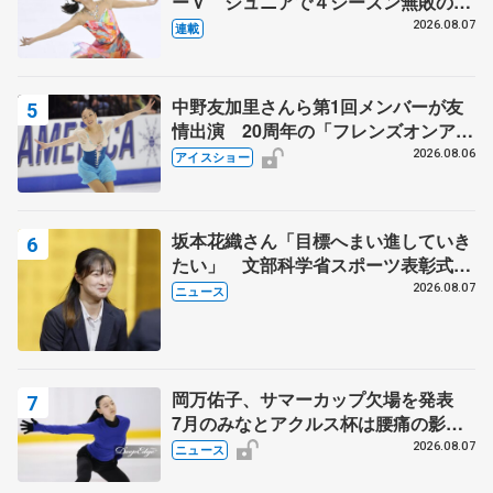
ーＶ ジュニアで４シーズン無敗の島
田麻央
2026.08.07
連載
中野友加里さんら第1回メンバーが友
情出演 20周年の「フレンズオンアイ
ス」 宮本賢二さん、有川梨絵さん、
2026.08.06
アイスショー
田村岳斗さんも
坂本花織さん「目標へまい進していき
たい」 文部科学省スポーツ表彰式で
代表謝辞
2026.08.07
ニュース
岡万佑子、サマーカップ欠場を発表
7月のみなとアクルス杯は腰痛の影響
で
2026.08.07
ニュース