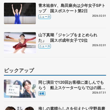
青木祐奈V、島田麻央は少年女子SPト
ップ 国スポスケート第2日
2026.02.01
ニュース
山下真瑚「ジャンプをまとめられ
た」 国スポ成年女子で2位
2026.02.01
ニュース
ピックアップ
同じ演目で120回お客様に楽しんでも
らう 船上スケーターならではの困難
とは 影響あったPIW前キャプテン松
2026.07.31
連載
永さんの存在
推しの素晴らしさを伝えたい宇野昌磨