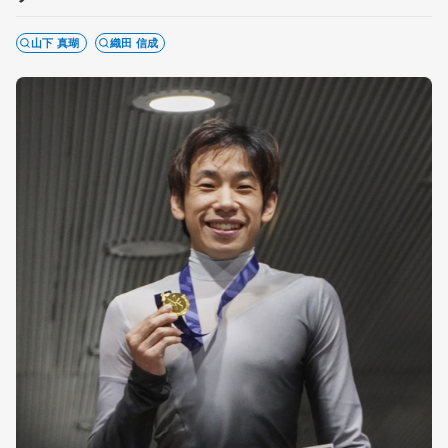
山下 真瑚
織田 信成