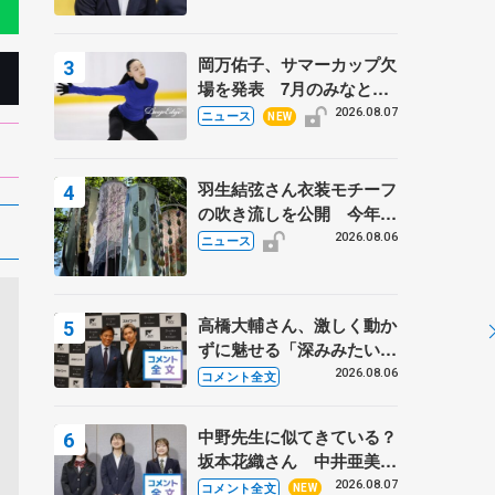
岡万佑子、サマーカップ欠
場を発表 7月のみなとア
クルス杯は腰痛の影響で
2026.08.07
ニュース
NEW
羽生結弦さん衣装モチーフ
の吹き流しを公開 今年は
「春よ、来い」、仙台の瑞
2026.08.06
ニュース
鳳殿
高橋大輔さん、激しく動か
ずに魅せる「深みみたいな
ものは出てきている？」
2026.08.06
コメント全文
〝兄さん〟と慕うレジェン
ド野村忠宏さんと和気あい
中野先生に似てきている？
あい
坂本花織さん 中井亜美は
クリケットのサマーキャン
2026.08.07
コメント全文
NEW