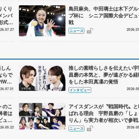
りくり
島田麻央、中田璃士は木下グル
メンバ
プ杯に シニア国際大会デビュ
彰式、
戦
野園子
26.07.27
2026.07
ニュース
楽しん
推しの素晴らしさを伝えたい宇
ならで
昌磨の本気と、夢が遠ざかる経
IW前
をした本田真凜の覚悟
26.07.31
2026.05
インタビュー
トのこ
アイスダンスが〝戦国時代〟と
解者は
ばれる理由 宇野昌磨の「しょ
ビュー
りん」ら実力者が相次いで参
恋人、
国内の競争激化
26.05.22
2026.05
ニュース