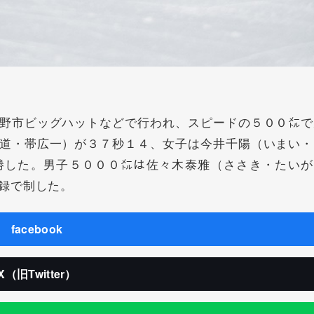
野市ビッグハットなどで行われ、スピードの５００㍍で
道・帯広一）が３７秒１４、女子は今井千陽（いまい・
勝した。男子５０００㍍は佐々木泰雅（ささき・たいが
録で制した。
facebook
X（旧Twitter）