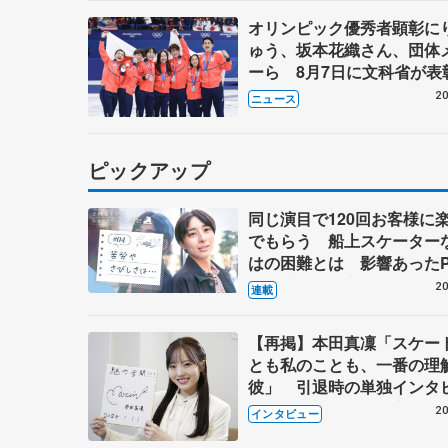
オリンピック優秀者顕彰に
ゅう、坂本花織さん、団体
ーら 8月7日に文科省が表
ブルーノ・マルコット、中
20
ニュース
らコーチも
ピックアップ
同じ演目で120回お客様に
でもらう 船上スケーター
はの困難とは 影響あったP
キャプテン松永さんの存在
20
連載
【再掲】本田真凜「スケー
とも私のことも、一番の理
彼」 引退時の単独インタ
で語った競技人生や家族、
20
インタビュー
これからの夢…