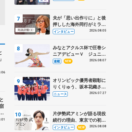
プに 島田麻央はたくさん
試合に出て国際大会へ【文
部科学省スポーツ表彰
夫が「思い出作りに」と後
式】
押しした海外同行がミラノ
まで… 繁華街のリンクで
2026.08.05
インタビュー
は不良のお兄さんも味方
に 小林芳子さんが振り返
みなとアクルス杯で圧巻シ
るスケート人生
と
ニアデビューＶ ジュニア
」
で４シーズン無敗の島田麻
2026.08.07
連載
NEW
央
.06
オリンピック優秀者顕彰に
りくりゅう、坂本花織さ
ん、団体メンバーら 8月
2026.07.27
ニュース
と
7日に文科省が表彰式、ブ
宿
ルーノ・マルコット、中野
」
園子らコーチも
片伊勢武アミンが語る現役
岡
続行の理由、東京での初め
.01
ての一人暮らし 注目スケ
2026.08.08
インタビュー
NEW