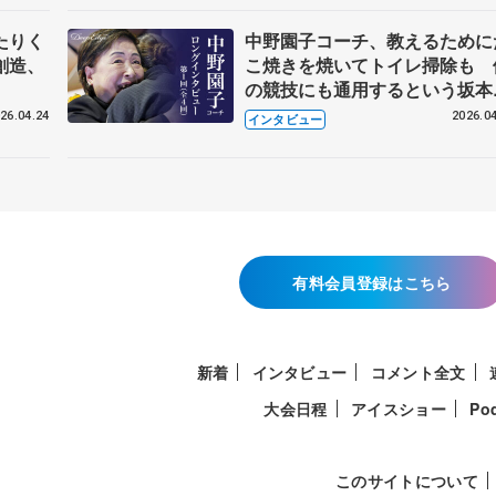
たりく
中野園子コーチ、教えるために
創造、
こ焼きを焼いてトイレ掃除も 
の競技にも通用するという坂本
織の筋肉
26.04.24
2026.04
インタビュー
有料会員登録はこちら
新着
インタビュー
コメント全文
大会日程
アイスショー
Po
このサイトについて