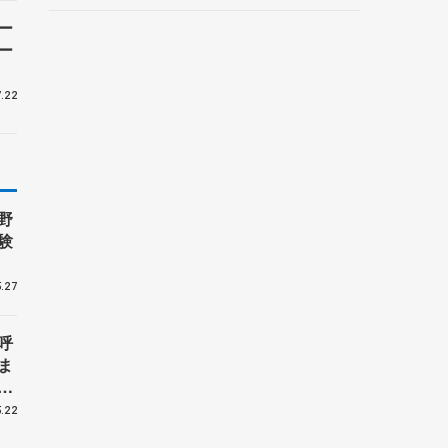
ーターの「今」に迫る
ー
ー
.22
野
験
.27
呼
ま
戦
.22