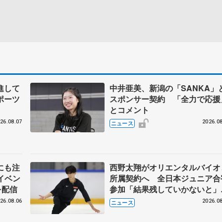
進して
中井亜美、新潟の「SANKA」
ポーツ
スポンサー契約 「全力で応援
とコメント
26.08.07
2026.08
ニュース
にも注
西野太翔がオリエンタルバイオ
イベン
所属契約へ 全日本ジュニア合
を配信
参加「結果残していかないと
講師はジェーソン・ブラウン、
26.08.06
2026.08
ニュース
万佑子は助言感謝