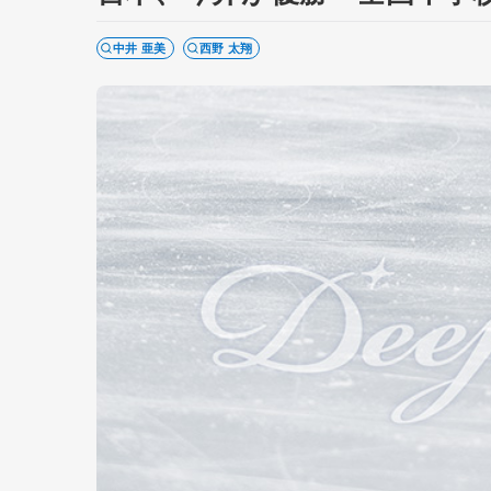
中井 亜美
西野 太翔