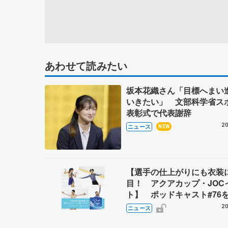
あわせて読みたい
坂本花織さん「目標へまい
いきたい」 文部科学省ス
表彰式で代表謝辞
20
ニュース
NEW
【選手の仕上がりにも衣装
目！ アクアカップ・JOC
ト】 ポッドキャスト#76
20
ニュース