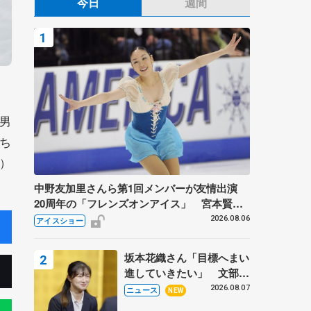
今日
週間
男
ち
）
中野友加里さんら第1回メンバーが友情出演
20周年の「フレンズオンアイス」 宮本賢二
さん、有川梨絵さん、田村岳斗さんも
2026.08.06
アイスショー
坂本花織さん「目標へまい
進していきたい」 文部科
学省スポーツ表彰式で代表
2026.08.07
ニュース
NEW
謝辞